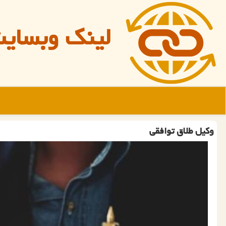
لینک وبسای
وكیل طلاق توافقی