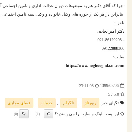
چرا که آقای دکتر هم به موضوعات دیوان عدالت اداری و تامین اجتماعی آگاه
بنابراین در هر یک از حوزه های وکیل خانواده و وکیل بیمه تامین اجتماعی 
تلفن :
دکتر امیر نجات:
021-86129208 -
09122888366
سایت:
https://www.hoghooghdaan.com/
1399/07/06
23:11:08
/ 5
5.0
تگهای خبر:
رپورتاژ
,
تلگرام
,
خدمات
,
فضای مجازی
این پست لینک وبسایت را می پسندید؟
(0)
(1)