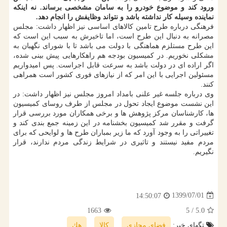
ورود کند و موضوع خودرو را به سامان مشخصی برساند. نه اینکه
نماینده وسیله کار نداشته باشد و نتواند وظایفش را انجام دهد.
فرهنگی درباره طرح تامین کالاهای اساسی نیز اظهار داشت: مجلس
مصرانه به دنبال این طرح است، اما تاخیرش به سبب این است که
این طرح مستلزم هماهنگی با دولت می باشد تا با شورای نگهبان به
مشکلی نخوریم. در کمیسیون بودجه هم راهکارهایی پیش بینی شده،
اگر اراده ای در دولت باشد به سرعت قابل اجراست. پس امیدواریم
مسئولین اجرایی با این امر که از نیازهای فوری کشور است همراهی
کنند.
وی درباره جلسه غیر علنی بامداد امروز مجلس نیز اظهار داشت: در
این نشست موضوع ایجاد تحول در مجلس از طرف روسای کمیسیون
ها، کارشناسان مرکز پژوهش ها و برخی همکاران مورد بررسی قرار
گرفت و مقرر شد کمیسیون بخشنامه در این زمینه جمع بندی کند و
تغییراتی را به وجود آورد که ما زیر بمباران طرح ها و لوایحی که برای
مردم مفید نیستند و تاثیری در شرایط زندگی مردم ندارند، قرار
نگیریم.
1399/07/01
14:50:07
1663
/ 5
5.0
تگهای خبر:
فضای مجازی
,
كالا
,
هك