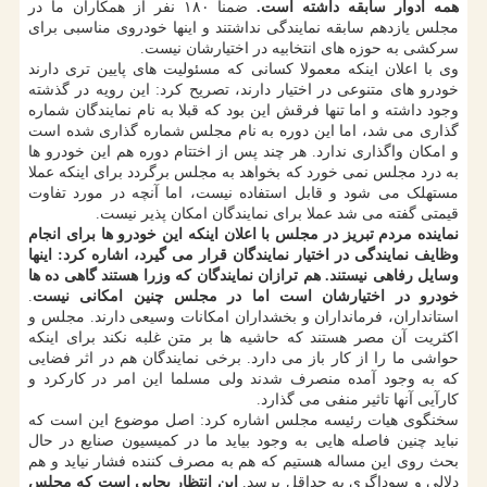
همه ادوار سابقه داشته است.
ضمنا ۱۸۰ نفر از همکاران ما در
مجلس یازدهم سابقه نمایندگی نداشتند و اینها خودروی مناسبی برای
سرکشی به حوزه های انتخابیه در اختیارشان نیست.
وی با اعلان اینکه معمولا کسانی که مسئولیت های پایین تری دارند
خودرو های متنوعی در اختیار دارند، تصریح کرد: این رویه در گذشته
وجود داشته و اما تنها فرقش این بود که قبلا به نام نمایندگان شماره
گذاری می شد، اما این دوره به نام مجلس شماره گذاری شده است
و امکان واگذاری ندارد. هر چند پس از اختتام دوره هم این خودرو ها
به درد مجلس نمی خورد که بخواهد به مجلس برگردد برای اینکه عملا
مستهلک می شود و قابل استفاده نیست، اما آنچه در مورد تفاوت
قیمتی گفته می شد عملا برای نمایندگان امکان پذیر نیست.
نماینده مردم تبریز در مجلس با اعلان اینکه این خودرو ها برای انجام
وظایف نمایندگی در اختیار نمایندگان قرار می گیرد، اشاره کرد: اینها
وسایل رفاهی نیستند. هم ترازان نمایندگان که وزرا هستند گاهی ده ها
خودرو در اختیارشان است اما در مجلس چنین امکانی نیست
.
استانداران، فرمانداران و بخشداران امکانات وسیعی دارند. مجلس و
اکثریت آن مصر هستند که حاشیه ها بر متن غلبه نکند برای اینکه
حواشی ما را از کار باز می دارد. برخی نمایندگان هم در اثر فضایی
که به وجود آمده منصرف شدند ولی مسلما این امر در کارکرد و
کارآیی آنها تاثیر منفی می گذارد.
سخنگوی هیات رئیسه مجلس اشاره کرد: اصل موضوع این است که
نباید چنین فاصله هایی به وجود بیاید ما در کمیسیون صنایع در حال
بحث روی این مساله هستیم که هم به مصرف کننده فشار نیاید و هم
دلالی و سوداگری به حداقل برسد.
این انتظار بجایی است که مجلس