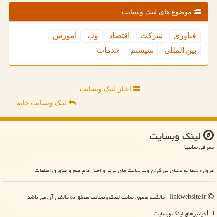
موضوع های لینك وبسایت
فناوری
شركت
اقتصاد
وب
آموزش
بین المللی
سیستم
خدمات
اخبار لینک وبسایت
لینک وبسایت:خانه
لینك وبسایت
معرفی سایتها
دروازه شما به دنیای بی کران وب سایت های برتر و اخبار داغ علم و فناوری اطلاعات
linkwebsite.ir - مالکیت معنوی سایت لینك وبسایت متعلق به مالکین آن می باشد
میانبرهای لینك وبسایت