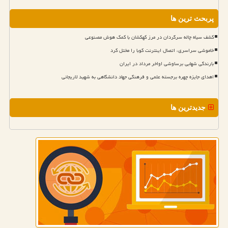
پربحث ترین ها
کشف سیاه چاله سرگردان در مرز کهکشان با کمک هوش مصنوعی
خاموشی سراسری، اتصال اینترنت کوبا را مختل کرد
بارندگی شهابی برساوشی اواخر مرداد در ایران
اهدای جایزه چهره برجسته علمی و فرهنگی جهاد دانشگاهی به شهید لاریجانی
جدیدترین ها