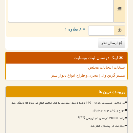
= ۸ بعلاوه ۱
ارسال نظر
لینک دوستان لینك وبسایت
تبلیغات انتخابات مجلس
مستر گرین وال | مجری و طراح انواع دیوار سبز
پربیننده ترین ها
در دولت رئیسی در بحران 1401 وعده دادند اینترنت به طور موقت قطع می شود اما ماندگار شد
انواع ریزش مو و درمان آن
رشد 26000 درصدی نام نویسی VPN
اینترنت در پاکستان قطع شد