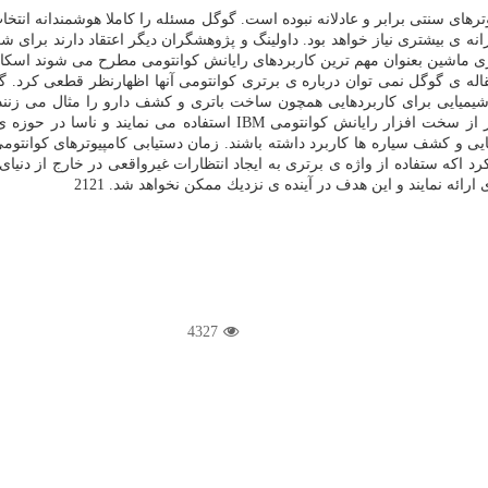
های سنتی برابر و عادلانه نبوده است. گوگل مسئله را كاملا هوشمندانه انتخاب 
انه ی بیشتری نیاز خواهد بود. داولینگ و پژوهشگران دیگر اعتقاد دارند برای 
یری ماشین بعنوان مهم ترین كاربردهای رایانش كوانتومی مطرح می شوند اسكات
 مقاله ی گوگل نمی توان درباره ی برتری كوانتومی آنها اظهارنظر قطعی كرد. گ
ی شیمیایی برای كاربردهایی همچون ساخت باتری و كشف دارو را مثال می زنند
كوانتومی مطرح می شود. شركت هایی همچون جی پی مورگان و دایملر از سخ
 و كشف سیاره ها كاربرد داشته باشند. زمان دستیابی كامپیوترهای كوانتومی
 كرد اكه ستفاده از واژه ی برتری به ایجاد انتظارات غیرواقعی در خارج از دن
ئه نمایند و این هدف در آینده ی نزدیك ممكن نخواهد شد. 2121
4327