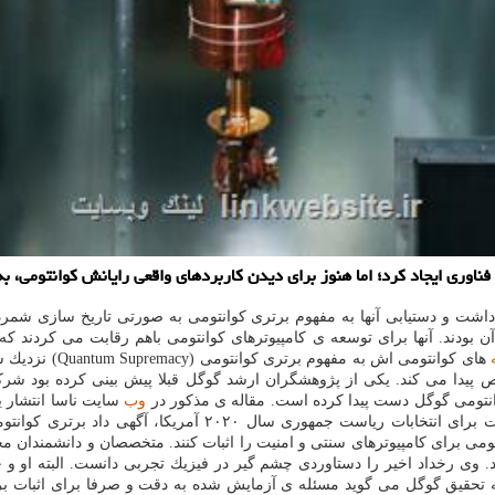
ناوری ایجاد كرد؛ اما هنوز برای دیدن كاربردهای واقعی رایانش كوانتومی، به 
 داشت و دستیابی آنها به مفهوم برتری كوانتومی به صورتی تاریخ سازی ش
 اینتل از بازیگران مهم دیگر آن بودند. آنها برای توسعه ی كامپیوترهای كوانتومی باهم رق
های كوانتومی اش
كی از پژوهشگران ارشد گوگل قبلا پیش بینی كرده بود شركتش تا سال ۲۰۱۷ به این هدف دست پ
انتومی گوگل دست پیدا كرده است. مقاله ی مذكور در
وب
سایت ناسا انتشار ی
می كرد. بعد از گذشت چند ساعت، اندرو یانگ، نماینده ی حزب دمو
برای كامپیوترهای سنتی و امنیت را اثبات كنند. متخصصان و دانشمندان مخ
لم معرفی نمود. وی رخداد اخیر را دستاوردی چشم گیر در فیزیك تجربی دانست. البت
سه تحقیق گوگل می گوید مسئله ی آزمایش شده به دقت و صرفا برای اثبات بر