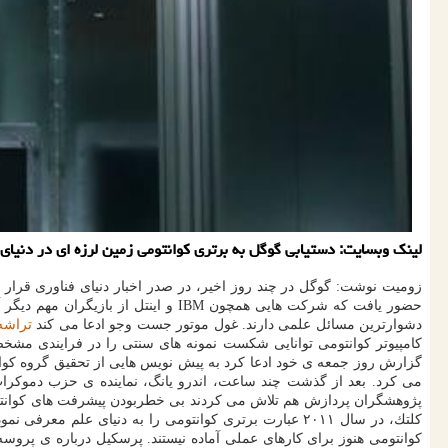
لینك وبسایت: دستیابی گوگل به برتری كوانتومی زمین لرزه ای در دنیای ف
زومیت نوشت: گوگل در چند روز اخیر، در صدر اخبار دنیای فناوری قرار
حضور یافت كه شركت هایی همچون IBM و
دشوارترین مسائل علمی دارند. غول موتور جست وجو ادعا می كند
تراشه
كامپیوتر كوانتومی توانایی شكست نمونه های سنتی را در فرایندی مشخص پیدا می كند. ی
گزارش روز جمعه ی خود ادعا كرد به پیش نویس هایی از تحقیق گروه كو
پژوهشگران پردازش هم تلاش می كردند بی خطربودن پیشرفت های كوانتومی 
كلتك، در سال ۲۰۱۱ عبارت برتری كوانتومی را به دنیای ع
كوانتومی هنوز برای كارهای عملی آماده نیستند. پرسكیل درباره ی پرو