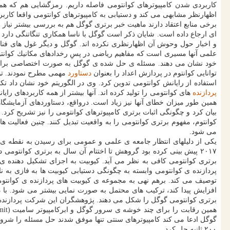
كاربردی شدن كامپیوترهای كوانتومی فاصله داریم. رمزگشایی هم كه همیشه 
اظهارنظر مشابهی می كند و دستیابی به كامپیوترهای كوانتومی واقعا كاربرد
ای ارجاع داده است. شایان ذكر است گوگل با ناسا همكاری تنگاتنگی دارد و
و اخبار حول وحوش آن اظهارنظری نكرده اند. گوگل و دیگر غول های فناور
علمی آنها مسیری است كه مفاهیم ریاضی در پسِ رخدادهای مكانیك كوانتوم
توانایی كوانتوم در پردازش اعداد را بعنوان
دستاورد
مهمی مطرح نمودند. توج
استفاده از رایانش كوانتومی تدوین كرد. وی در الگوریتم خود نشان داد تك
پردازنده
های كوانتومی را تولید كرده اند. آنها بیشتر از همه كاربردهای را
بیان كرد و چگونگی اثبات برتری كامپیوترهای كوانتومی را نیز تشریح كرد
كوانتوم، مفهوم برتری كوانتومی را به واقعیت تبدیل كنند. چنین فعالیت 
می شود.
یكی از دلیلهای انتظار جامعه ی علمی و عمومی برای رسیدن به نقطه ی
برتری كوانتومی كافی به نظر می آید. كیوبیت به اجزای تشكیل دهنده ی 
پردازنده ی كوانتومی وابسته به چگونگی دستیابی كیوبیت ها به فازی به
توصیف می كند. برهم نهی به مجموعه ی كیوبیت های پردازنده ی كوانتومی 
۲۰۰ ثانیه حل كرد.