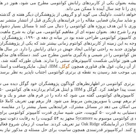
بعنوان یكی از كاربردهای رایانش كوانتومی مطرح می شود، هنوز در هاله ای از
ی را تا چند سال آینده نا ممكن می داند.
 شاید سازمان فضایی مقاله را در فرایندهای بازنگری قبل از انتشار منتشر نم
ی با این هدف پروژه های كوانتومی را دنبال می كنند تا مسائل بسیار دشوار ب
 را شرح دهد. بعنوان نمونه ای از مفاهیم كوانتومی، می توان به شرح ماهیت
خود نشان می دهند. مسئله ی حل شده
ه به این زمینه از كاربردهای كوانتوم زمانی بیشتر شد كه یكی از پژوهشگران
نولوژی جدید به راحتی توانایی ایجاد جهش در دنیای رایانش را دارد. در سال 
یانش كوانتومی را در شیمی و یادگیری ماشین مطرح می كنند. دستگاه های مذكور ا
. از آن زمان، غول های فناوری همچون
گوگل
، IBM، اینتل، مایكروسافت و ا
هایی موجب شد رسیدن به نقطه ی برتری كوانتومی اجتناب ناپذیر به نظر برسد. 
 برتری كوانتومی در اظهارنظرهای گوناگون پژوهشگران خود گوگل دیده می ش
كامپیوترهای كوانتومی گفته می شود كه داده را در فرم های صفر و یك و شبی
 نام برهم نهمی یا سوپرپوزیشن مربوط می شود. فاز برهم نهی تعریف كاملا 
امكان می دهد در مسائل مشترك، فرایندهایی بسیار بیشتر را در مقایسه با ب
افزایش پیدا كند، تركیب های محتمل به صورت نمایی بیشتر می شود. با دستیابی به قدرت ۵۰ كیوب
برتری كوانتومی گوگل را شكل می دهند. پژوهشگران این شركت پرداز
همین رقابت را برای چند خوشه ی سرور گوگل و ابركامپیوتر سامیت (Summit) در آزمای