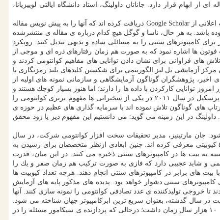
 ابهام قرار دارد. جاناتان داولینگ، استاد دانشگاه ایالتی لوییزیانا،
برخی منابع اعتقاد دارند ماهیت خبر برتری گوگل هم به بررسی بیشتر نیاز خواهد داشت. داولینگ می گوید او و گروهی از پژوهشگران دیگر هفته ی گذشته اعلانی از Google Scholar دریافت كرده اند كه آنها را به پیش نویس مقاله
وده باشد. به هر حال، ناسا و گوگل هیچ كدام درباره ی مقاله ی منتشرشده
رای كامپیوترهای سنتی را به مسائلی ساده و بدیهی تبدیل كنند. رویكرد
 فوتون ها اشاره نمود كه به صورت هم زمان رفتارهای ذره ای و موجی از
 ی گوگل به صورت اختصاصی برای كامپیوتر كوانتومی طراحی شده بود در میانه ی دهه ی ۱۹۹۰، پژوهشگران تلاش های فراوانی برای نشان دادن توانایی های مفاهیم كوانتومی كردند و
 مركز آزمایشی بل لبز الگوریتمی برای شكستن كلیدهای بلند رمزنگاری با
های اخیر، پژوهشگران گوناگون آزمایشگاهی و سازمانی نمونه های اولیه از
مروز توانایی كاركردن با داده ها را دارند؛ اما هنوز بسیار كوچك هستند و
همین طور میزان خطای آنها نیز زیاد است. درواقع، دستاوردهای آزمایشگاهی هنوز توانایی شكست كامپیوترهای سنتی را ندارند. همان طوركه گفته شد، پرسكیل در سال ۲۰۱۱ در یكی از سخنرانی ها مفهوم برتری كوانتومی را
ستارتاپ های گوناگون تلاش نموده اند با سرمایه گذاری های عظیم در حوزه ی
داولینگ در این زمینه می گوید: می دانستیم این مفهوم دیر یا زود محقق
ود. جان مارتینیز، مدیر تحقیقات سخت افزار كوانتومی شركت، در سال
۲۰۱۷ پیش بینی كرده بود گروهش تا اختتام آن سال به برتری كوانتومی دست پیدا خواهند كرد. گوگل و IBM و اینتل هركدام پردازنده های كوانتومی ۵۰ كیوبیتی معرفی كرده اند. چنین ابعادی ازنظر متخصصان برای رسیدن به
ه به بیت ها در كامپیوترهای سنتی ذخیره می كنند. در این میان، قدرت
علمی و شاید عجیبی دارد كه فازی به صورت تركیب هم زمان صفر و یك را
یت های برابر در كامپیوترهای سنتی انجام دهند. هرچه تعداد كیوبیت ها
یت، حتی شبیه سازی قدرت كامپیوتر كوانتومی برای كامپیوترهای سنتی دشوار خواهد بود. پدیده های مذكور پایه های آزمایش
نده ی كوانتومی موسوم به Sycamore مجهز به ۵۴ كیوبیت را به رقابت دعوت نمودند تا خروجی تولیدكننده ی عدد تصادفی كوانتومی را نمونه سازی كنند. آنها
شگاه Oak Ridge نیز تعریف كردند. سامیت از زمان شروع فعالیت در سال گذشته، بعنوان سریع ترین ابركامپیوتر جهان شناخته می شود.
گوگل ادعا می كند كامپیوترهای سنتی تنها موفق شدند حل مسئله را شروع كنند. ابركامپیوتر قدرتمندی همچون سامیت برای حل مسئله ی مذكور نیاز به ۱۰ هزار سال زمان داشت؛ درحالی كه پردازنده ی سیكامور مسئله را در