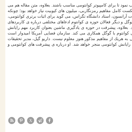
نمود تا برای كامپیوتر كوانتومی مناسب باشند. بعلاوه، متن مقاله هم می
شكست كامل مفاهیم رمزنگاربی، میلیون های كیوبیت نیاز خواهد بود؛ چونكه
 آرانسون، استاد دانشگاه تگزاس، می گوید برای اثبات برتری كوانتومی،
وگل و دیگر فعالان حوزه ی كوانتوم ادعاهای مختلفی درباره ی كاربردهای
. بعلاوه، پیشرفت در حوزه ی یادگیری ماشین بعنوان كاربرد مهم رایانش
ت افزار رایانش كوانتومی IBM استفاده می نمایند و ناسا در حوزه ی كوانتوم با گوگل همكاری می كند. سازمان فضایی آمریكا امیدوار است
 به هریك از مفاهیم مذكور هنوز معلوم نیست. داریو گیل، مدیر تحقیقات
یای رایانش كوانتومی منجر خواهد شد. او درباره ی پیشرفت های كوانتومی و
X