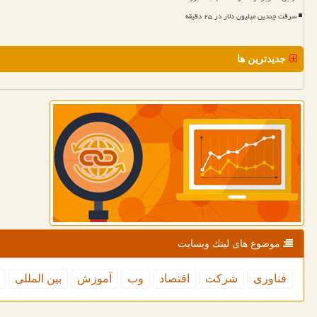
سرقت چندین میلیون دلار در ۲۵ دقیقه
جدیدترین ها
موضوع های لینك وبسایت
فناوری
شركت
اقتصاد
وب
آموزش
بین المللی