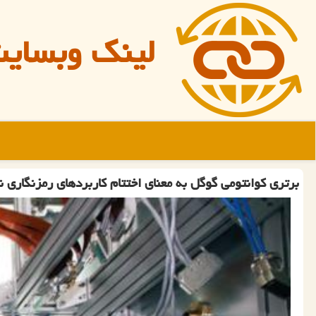
لینک وبسای
برتری كوانتومی گوگل به معنای اختتام كاربردهای رمزنگاری 