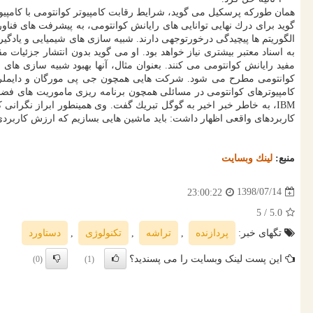
همان طوركه پرسكیل می گوید، شرایط رقابت كامپیوتر كوانتومی با كامپیوتر
گوید برای درك نهایی توانایی های رایانش كوانتومی، به پیشرفت های فناور
الگوریتم ها پیچیدگی درخورتوجهی دارند. شبیه سازی های شیمیایی و یادگ
به اسناد معتبر بیشتری نیاز خواهد بود. او می گوید بدون انتشار جزئیات
مفید رایانش كوانتومی می كنند. بعنوان مثال، آنها بهبود شبیه سازی ها
كامپیوترهای كوانتومی در مسائلی همچون برنامه ریزی ماموریت های فضایی
IBM، به خاطر خبر اخیر به گوگل تبریك گفت. وی همینطور ابراز نگرانی
كاربردهای واقعی اظهار داشت: باید ماشین هایی بسازیم كه ارزش كاربردی ارا
منبع:
لینك وبسایت
1398/07/14
23:00:22
/ 5
5.0
تگهای خبر:
پردازنده
,
تراشه
,
تكنولوژی
,
دستاورد
این پست لینک وبسایت را می پسندید؟
(0)
(1)