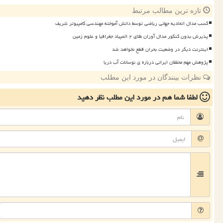
تازه ترین مطالب مرتبط
کسب مدال اتحادیه جهانی ریاضی توسط دانش آموخته مهندسی کامپیوتر شریف
پذیرش بدون کنکور مدال آوران طلای ۲ المپیاد جغرافیا و علوم زمین
اینترنت دیگر در وضعیت بحران قطع نخواهد شد
پژوهش مهم محققان ایرانی درباره ی نوسانات آب دریا
نظرات بینندگان در مورد این مطلب
لطفا شما هم
در مورد این مطلب
نظر دهید