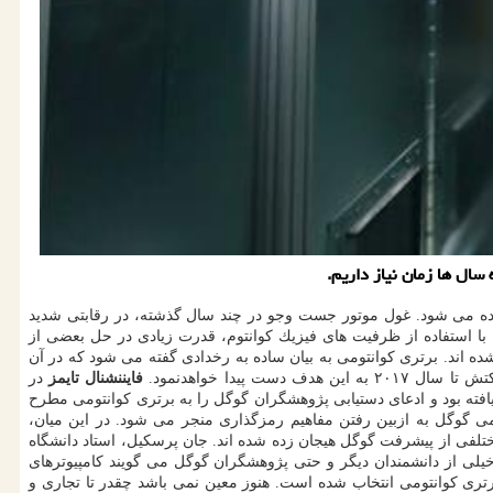
سال ها زمان نیاز داریم.
مرده می شود. غول موتور جست وجو در چند سال گذشته، در رقابتی شدید
ابت می كردند كه با استفاده از ظرفیت های فیزیك كوانتوم، قدرت زیادی در حل بعضی از
 به مفهوم برتری كوانتومی (Quantum Supremacy) نزدیك شده اند. برتری كوانتومی به بیان ساده به رخدادی گفته می شود كه در آن
یدا خواهدنمود.
فایننشنال تایمز
در
افته بود و ادعای دستیابی پژوهشگران گوگل را به برتری كوانتومی مطرح
كرات برای انتخابات ریاست جمهوری سال ۲۰۲۰ آمریكا، آگهی داد برتری كوانتومی گوگل به ازبین رفتن مفاهیم رمزگذاری منجر می شود. در این میان،
تلفی از پیشرفت گوگل هیجان زده شده اند. جان پرسكیل، استاد دانشگاه
ه او و خیلی از دانشمندان دیگر و حتی پژوهشگران گوگل می گویند كامپیوترهای
تری كوانتومی انتخاب شده است. هنوز معین نمی باشد چقدر تا تجاری و