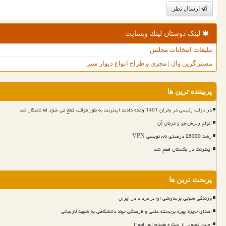
ارسال نظر
لینک دوستان لینك وبسایت
تبلیغات انتخابات مجلس
مستر گرین وال | مجری و طراح انواع دیوار سبز
پربیننده ترین ها
در دولت رئیسی در بحران 1401 وعده دادند اینترنت به طور موقت قطع می شود اما ماندگار شد
انواع ریزش مو و درمان آن
رشد 26000 درصدی نام نویسی VPN
اینترنت در پاکستان قطع شد
پربحث ترین ها
بارندگی شهابی برساوشی اواخر مرداد در ایران
اهدای جایزه چهره برجسته علمی و فرهنگی جهاد دانشگاهی به شهید لاریجانی
اولین تصویر از ستاره همدم ابط الجوزا