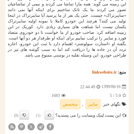
این زمینه می گوید: همه مارا تماشا می کردند و نیمی از تماشاچیان
تصور می کردند ما یک تانک ساختیم برای اینکه آنها نمی دانند
«سایبرتراک» چیست. حتی یک نفر از ما پرسید آیا سایبرتراک در اینجا
تولید می کنند؟ هرچند این خودرو کاملا با نمونه اولیه سایبرتراک
یکسان نیست اما شباهت های بسیاری زیادی دارد. کوریک در این
زمینه اضافه کرد: صاحب خودرو از ما خواست تا دو خودروی متضاد
فورد و سایبر را ترکیب نماییم برای اینکه او طرفدار هر دو آنها است.
بگفته او «استارت سولوشنز» اهتمام دارد با ثبت این خودرو، اجازه
تردد آن در جاده ها را دریافت کند اما به سبب گوشه های تیز در
طراحی خودرو، این وسیله نقلیه در بوسنی ممنوع می باشد.
منبع:
linkwebsite.ir
1399/06/16
22:44:49
1683
/ 5
5.0
تگهای خبر:
سایبر
,
متخصص
این پست لینک وبسایت را می پسندید؟
(0)
(1)
X