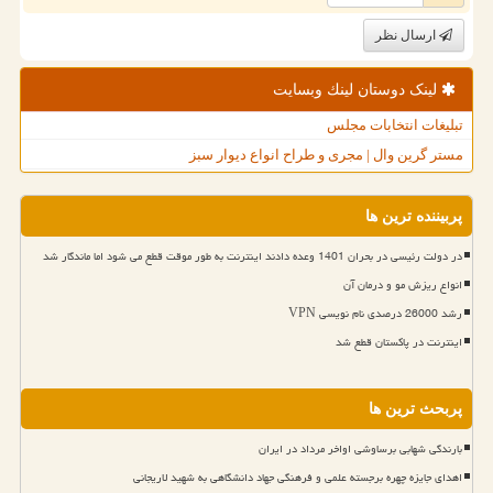
ارسال نظر
لینک دوستان لینك وبسایت
تبلیغات انتخابات مجلس
مستر گرین وال | مجری و طراح انواع دیوار سبز
پربیننده ترین ها
در دولت رئیسی در بحران 1401 وعده دادند اینترنت به طور موقت قطع می شود اما ماندگار شد
انواع ریزش مو و درمان آن
رشد 26000 درصدی نام نویسی VPN
اینترنت در پاکستان قطع شد
پربحث ترین ها
بارندگی شهابی برساوشی اواخر مرداد در ایران
اهدای جایزه چهره برجسته علمی و فرهنگی جهاد دانشگاهی به شهید لاریجانی