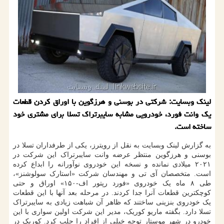
لینك وبسایت: شركتی در بوسنی و هرزگوین با اوراق كردن قطعات
یك وانت فورد، خودرویی مشابه سایبرتراك تسلا برای مشتری خود
ساخته است.
به گزارش لینک وبسایت به نقل از رویترز، یکی از طرفداران تسلا در
بوسنی و هرزگوین منتظر عرضه وانت سایبرتراک این شرکت در
۲۰۲۱ میلادی نمانده و نسخه این خودروی نوآورانه را ابداع کرده
است. متخصصان آی تی و مهندسان شرکت «استارک سولوشنز»،
طی ۸ ماه یک خودروی «فورد رپتور اف-۱۵۰» اوراق و حتی
کوچکترین قطعات آنرا جدا کردند. در مرحله بعد آنها با این قطعات
یک خودروی بنزینی ساختند که ظاهر آن شباهت زیادی به سایبرتراک
تسلا دارد. بگفته ماریو کوریک، مدیر این شرکت اولین سواری با این
خودرو در شهر موستار توجه خیلی از افراد را جلب کرد. کوریک در