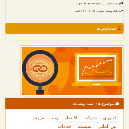
اولین تصویر از ستاره همدم ابط الجوزا
سرقت چندین میلیون دلار در ۲۵ دقیقه
جدیدترین ها
موضوع های لینك وبسایت
فناوری
شركت
اقتصاد
وب
آموزش
بین المللی
سیستم
خدمات