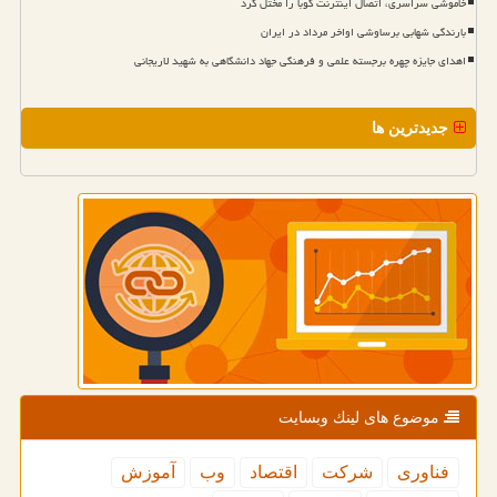
خاموشی سراسری، اتصال اینترنت کوبا را مختل کرد
بارندگی شهابی برساوشی اواخر مرداد در ایران
اهدای جایزه چهره برجسته علمی و فرهنگی جهاد دانشگاهی به شهید لاریجانی
جدیدترین ها
موضوع های لینك وبسایت
فناوری
شركت
اقتصاد
وب
آموزش