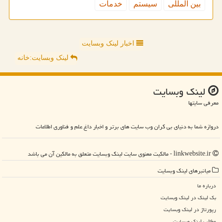
بین المللی
سیستم
خدمات
اخبار لینک وبسایت
لینک وبسایت:خانه
لینك وبسایت
معرفی سایتها
دروازه شما به دنیای بی کران وب سایت های برتر و اخبار داغ علم و فناوری اطلاعات
linkwebsite.ir - مالکیت معنوی سایت لینك وبسایت متعلق به مالکین آن می باشد
میانبرهای لینك وبسایت
درباره ما
بک لینک در لینك وبسایت
رپورتاژ در لینك وبسایت
مطالب لینك وبسایت