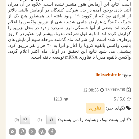
است. نتایج این آزمایش هنوز منتشر نشده است. علاوه بر آن میزان
آنتی بادی بوجود آمده در بدن شرکت کنندگان در آزمایش بالینی بالاتر
از افرادی بود که از کووید ۱۹ بهبود یافته اند. همینطور هیچ یک از
شرکت کنندگان عوارض جانبی شدید ناشی از تزریق واکسن را اعلام
نکرده اند. بعضی از آنها خستگی، لرز، سردرد و درد در محل تزریق را
گزارش کرده اند. اما به قول شرکت مدرنا، بیشتر این علایم در ۲ روز
برطرف شده است. این شرکت ماه گذشته مرحله سوم آزمایش های
بالینی واکسن بالقوه کرونا را آغاز و آنرا به ۳۰ هزار نفر تزریق کرد.
پیشبینی می شود نتایج این تحقیق در اوایل ماه اکتبر اعلام گردد.
واکسن بالقوه مدرنا با فناوری mRNA توسعه یافته است.
منبع:
linkwebsite.ir
1399/06/08
12:08:55
1213
/ 5
5.0
تگهای خبر:
فناوری
این پست لینک وبسایت را می پسندید؟
(0)
(1)
X