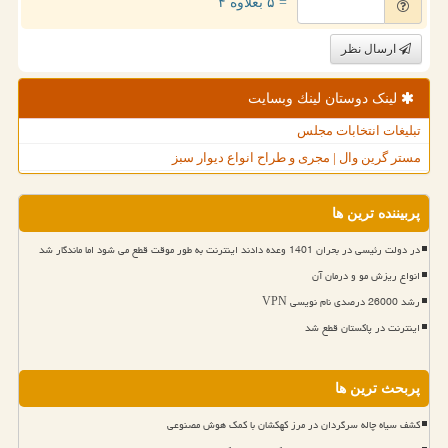
= ۵ بعلاوه ۴
ارسال نظر
لینک دوستان لینك وبسایت
تبلیغات انتخابات مجلس
مستر گرین وال | مجری و طراح انواع دیوار سبز
پربیننده ترین ها
در دولت رئیسی در بحران 1401 وعده دادند اینترنت به طور موقت قطع می شود اما ماندگار شد
انواع ریزش مو و درمان آن
رشد 26000 درصدی نام نویسی VPN
اینترنت در پاکستان قطع شد
پربحث ترین ها
کشف سیاه چاله سرگردان در مرز کهکشان با کمک هوش مصنوعی