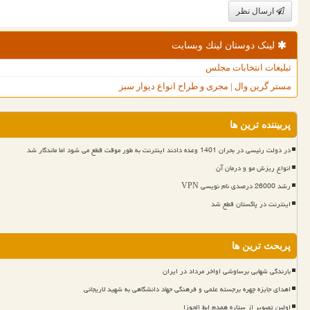
ارسال نظر
لینک دوستان لینك وبسایت
تبلیغات انتخابات مجلس
مستر گرین وال | مجری و طراح انواع دیوار سبز
پربیننده ترین ها
در دولت رئیسی در بحران 1401 وعده دادند اینترنت به طور موقت قطع می شود اما ماندگار شد
انواع ریزش مو و درمان آن
رشد 26000 درصدی نام نویسی VPN
اینترنت در پاکستان قطع شد
پربحث ترین ها
بارندگی شهابی برساوشی اواخر مرداد در ایران
اهدای جایزه چهره برجسته علمی و فرهنگی جهاد دانشگاهی به شهید لاریجانی
اولین تصویر از ستاره همدم ابط الجوزا