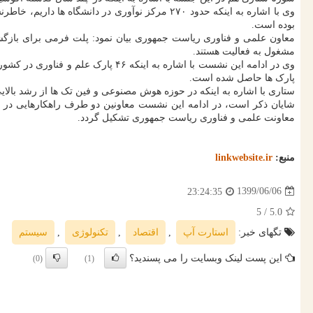
بوده است.
مشغول به فعالیت هستند.
پارک ها حاصل شده است.
ستاری با اشاره به اینکه در حوزه هوش مصنوعی و فین تک ها از رشد بالای
شایان ذکر است، در ادامه این نشست معاونین دو طرف راهکارهایی در زم
معاونت علمی و فناوری ریاست جمهوری تشکیل گردد.
منبع:
linkwebsite.ir
1399/06/06
23:24:35
/ 5
5.0
تگهای خبر:
استارت آپ
,
اقتصاد
,
تكنولوژی
,
سیستم
این پست لینک وبسایت را می پسندید؟
(0)
(1)