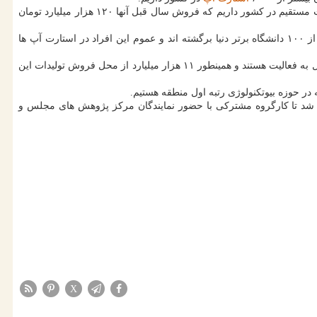
وی با اشاره به اینکه حدود ۲۷۰ مرکز نوآوری در دانشگاه ها داریم، خاطرنشان کرد: ۵۳۰۰ شرکت دانش بنیان با اشتغالزایی برای ۳۰۰ هزار نفر به صورت مستقیم در کشور داریم که فروش سال قبل آنها ۱۲۰ هزار میلیارد تومان
معاون علمی و فناوری ریاست جمهوری بیان نمود: پلت فرمی برای بازگشت دانشجویان خارج از کشور بوجود آورده ایم که برپایه آن تابحال ۱۸۰۰ نفر از ۱۰۰ دانشگاه برتر دنیا برگشته اند و عموم این افراد در استارت آپ ها
وی در ادامه این نشست با اشاره به اینکه ۴۶ پارک علم و فناوری در کشور داریم خاطرنشان کرد: حدود ۲۰۰ شرکت و ۶ هزار نفر در این مجموعه مشغول به فعالیت هستند و همینطور ۱۱ هزار میلیارد از محل فروش تولیدات این
در حوزه بیوتکنولوژی رتبه اول منطقه هستیم.
رر شد تا کارگروه مشترکی با حضور نمایندگان مرکز پژوهش های مجلس و
X