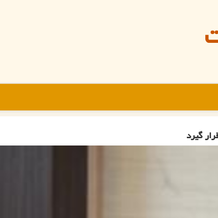
ت
رار گیرد