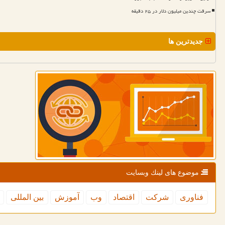
سرقت چندین میلیون دلار در ۲۵ دقیقه
جدیدترین ها
موضوع های لینك وبسایت
فناوری
شركت
اقتصاد
وب
آموزش
بین المللی