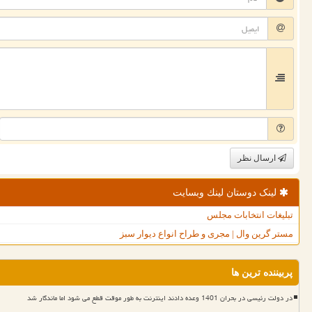
ارسال نظر
لینک دوستان لینك وبسایت
تبلیغات انتخابات مجلس
مستر گرین وال | مجری و طراح انواع دیوار سبز
پربیننده ترین ها
در دولت رئیسی در بحران 1401 وعده دادند اینترنت به طور موقت قطع می شود اما ماندگار شد