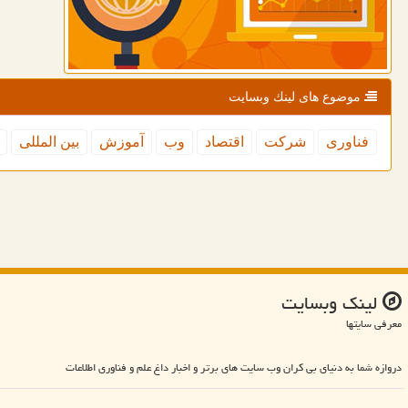
موضوع های لینك وبسایت
فناوری
شركت
اقتصاد
وب
آموزش
بین المللی
لینك وبسایت
معرفی سایتها
دروازه شما به دنیای بی کران وب سایت های برتر و اخبار داغ علم و فناوری اطلاعات