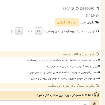
1399/06/03
13:29:38
/ 5
5.0
تگهای خبر:
سرمایه گذاری
این پست لینک وبسایت را می پسندید؟
(0)
(1)
تازه ترین مطالب مرتبط
نسخه بنیاد علم برای توقف افت علمی دانشگاه ها خبر خوب برای پژوهشگران
ایران در رتبه 6 جهانی مدارک علمی پراستناد قرار گرفت
انتقاد از کم توجهی صنایع به دانشگاه ها در قانون جهش تولید دانش بنیان
حضور موزه ملی علوم و فناوری در نمایشگاه موفقیتهای پژوهش و فناوری
نظرات بینندگان در مورد این مطلب
لطفا شما هم
در مورد این مطلب
نظر دهید