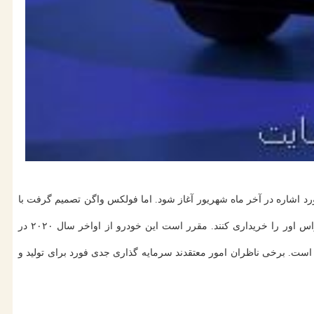
ورد اشاره در آخر ماه شهریور آغاز شود. اما فولکس واگن تصمیم گرفت با
فولکس واگن هنوز تاریخ آغاز پیش فروش خودروی مورد اشاره را اعلام نکرده است و پس معین نیست عموم علاقمندان چه زمانی می توانند این کراس اور را خریداری کنند. مقرر است این خودرو از اواخر سال ۲۰۲۰ در
این امر سبب انتقادهایی از آن شده است. برخی ناظران امور معتقدند سرمایه گذاری جدی فورد برای تولید و