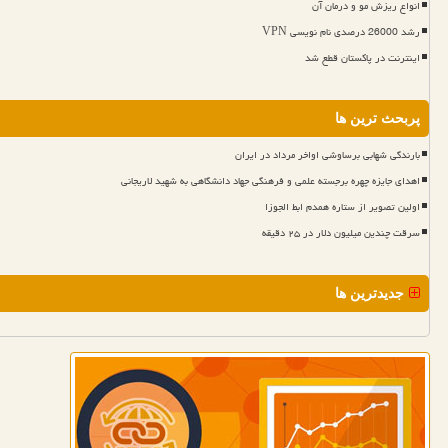
انواع ریزش مو و درمان آن
رشد 26000 درصدی نام نویسی VPN
اینترنت در پاکستان قطع شد
پربحث ترین ها
بارندگی شهابی برساوشی اواخر مرداد در ایران
اهدای جایزه چهره برجسته علمی و فرهنگی جهاد دانشگاهی به شهید لاریجانی
اولین تصویر از ستاره همدم ابط الجوزا
سرقت چندین میلیون دلار در ۲۵ دقیقه
جدیدترین ها