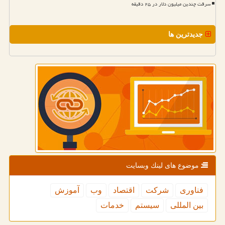
سرقت چندین میلیون دلار در ۲۵ دقیقه
جدیدترین ها
موضوع های لینك وبسایت
فناوری
شركت
اقتصاد
وب
آموزش
بین المللی
سیستم
خدمات