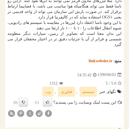
دارد. مثلا لیزرهای مادون قرمز نمی توانند به ابرها نفوذ کنند. ازاین رو
ناسا فقط می تواند هنگامیکه هوا مناسب می باشد، با فضاپیما ارتباط
برقرار کند. در صورت بارش این سازمان می تواند از واحد قدیمی تر
یعنی OGS۱ استفاده نماید که در کالیفرنیا قرار دارد.
با این وجود ناسا اعتقاد دارد لیزرها در مقایسه با سیستم های رادیویی،
شیوه انتقال اطلاعات را ۱۰ تا ۱۰۰ بار ارتقا می دهند.
این بدان معنا است که تصاویر از زمین، سیارات دیگر منظومه
شمسی و فراتر از آن با جزئیات دقیق تر در اختیار محققان قرار می
گیرد.
منبع:
linkwebsite.ir
1399/06/02
14:35:42
1312
/ 5
5.0
تگهای خبر:
سیستم
,
فناوری
,
وب
این پست لینک وبسایت را می پسندید؟
(0)
(1)
X