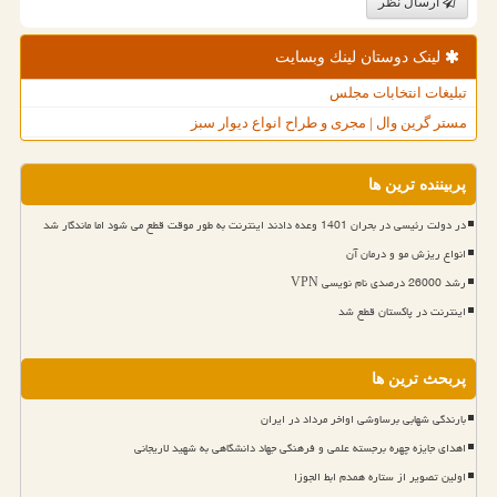
ارسال نظر
لینک دوستان لینك وبسایت
تبلیغات انتخابات مجلس
مستر گرین وال | مجری و طراح انواع دیوار سبز
پربیننده ترین ها
در دولت رئیسی در بحران 1401 وعده دادند اینترنت به طور موقت قطع می شود اما ماندگار شد
انواع ریزش مو و درمان آن
رشد 26000 درصدی نام نویسی VPN
اینترنت در پاکستان قطع شد
پربحث ترین ها
بارندگی شهابی برساوشی اواخر مرداد در ایران
اهدای جایزه چهره برجسته علمی و فرهنگی جهاد دانشگاهی به شهید لاریجانی
اولین تصویر از ستاره همدم ابط الجوزا