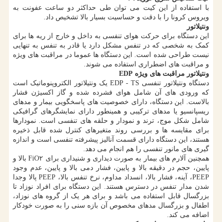
با استفاده از این کیت می توان طی حداکثر دو ساعت عفونت به
ویروس کرونا را با دقت و حساسیت بسیار بالا تشخیص داد.
ونتیلاتور
این دستگاه برای حرکت هوای تنفسی به داخل و خارج از ریه ها برای
کمک به شخصی که در تنفس مشکل دارد یا قادر به تنفس به تنهایی
نیست طراحی شده است. این دستگاه ها عموما در مراقبت های ویژه
و مراقبت های اضطراری استفاده می شوند.
ونتیلاتور مراقبت های ویژه EDP
دستگاه ونتیلاتور تنفسی EDP - TS یک ونتیلاتور الکتروپنوماتیک است
که ورودی های آن شامل هوای فشرده شده و گاز اکسیژن فشار
بالاست. این دستگاه، دارای خصوصیت های پاسخگویی بیمار و مدهای
ریسپانسیو یا مدهای ترکیبی و همینطور دارای نمایشگرهای گرافیکی
شامل شکل موج، ترند و نمودار و حلقه های تنفسی است. نمودارها
برای مقایسه ها و بررسی روند متغیرهای کنترل شده قابل ذخیره
هستند، این دستگاه دارای قسمت آنالیز پیشرفته تنفسی است و اندازه
گیری های مانور تنفسی را هم انجام می دهد.
همچنین آلارم های بیمار به صورت دیداری و شنیداری برای FiO۲ بالا و
پایین، حجم در دقیقه بالا و پایین، فشار دمی بالا و پایین، عدم وجود
PEEP، آینه، فشار بالا، انسداد مداوم، نرخ تنفس بالا، PEEP پالا وجدا
شدن مدار تنفس در دسترس هستند. این دستگاه برای افراد نوزاد تا
بزرگسال قابل استفاده می باشد و برای هر یک از گروه های نوزاد،
اطفال و بزرگسال مدهای مخصوص آن بازه سنی را به صورت خودکار
اضافه می کند.