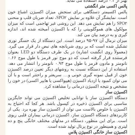
بهتر از ۰.۳ درصد استفاده می نماید.
پالس اکسی متر انگشتی
پالس اکسیمتر دستگاهی برای سنجش میزان اکسیژن اشباع خون
است. نمایشگر آن علاوه بر نمایش SPO۲، تعداد ضربان قلب و منحنی
SPO۲ را هم نمایش می دهد. این روشی غیر تهاجمی است که میزان
مولکول های هموگلوبینی را که با اکسیژن آمیخته شده اند، اندازه
گیری و به درصد بیان می کند.
میزان نرمال آن ۹۷-۹۵ درصد است. این دستگاه از یک حسگر نوری
تشکیل شده است که بر روی شریانچه های نبض دار قرار می گیرد.
(معمولاً روی انگشت اشاره) در یک طرف دستگاه دو LED بعنوان
فرستنده قرار گرفته است که دو موج نور قرمز با طول موج ۰.۶۶
نانومتر و مادون قرمز با طول موج ۰.۹۳ نانومتر را انتشار می دهد.
استفاده از این دستگاه نسبت به روشهای دیگر تعیین درصد اکسیژن
خون از قبیل نمونه گیری خونی و.... سریعتر و راحتتر است و با آن
می توان کمبود یا ازدیاد اکسیژن (هیپواکسی یا هایپر اکسی) در خون را
مشخص و نتیجه اکسیژن درمانی را مشاهده کرد.
اکسیژن ساز
دستگاه اکسیژن ساز با توانایی تخلیص اکسیژن می تواند جایگزین
مناسبی برای اکسیژن ذخیره در کپسول باشد. هر کجا که احتیاج به
اکسیژن با خلوص بالاست می توان از اکسیژن ساز بهره برد. یکی از
کاربردهای دستگاه اکسیژن ساز، اکسیژن درمانی بیماران قلبی ریوی
است. برای این منظور، دستگاه در مدلهای مختلف خانگی پنج و ده
لیتری و همینطور در نوع پرتال تولید شده است.
اکسیژن ساز خانگی اکسیژن پلاس