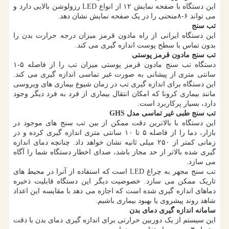
این دستگاه با صفحه نمایش ۱۲ از انواع LED رزولوشن بالایی دارد و
می تواند ۶-۸منحنی را در یک صفحه نمایش نشان دهد.
تب سنج
این دستگاه ایرانی از راه مادون قرمز میزان درجه حرارت بدن را
بدون تماس با سطح پوست اندازه گیری می کند.
تب سنج مادون قرمز پوستی
دستگاه تب سنج مادون قرمز پوستی میزان تب را از فاصله ۵-۱
سانتی متری از پیشانی به صورت غیر تماسی اندازه گیری می کند.
این دستگاه برای اندازه گیری تب در زمان شیوع بیماری های ویروسی
مانند بیماری کرونا که امکان انتقال بیماری از فرد به فرد دیگر وجود
دارد، بسیار پرکاربرد است.
تب سنج طبی غیر تماسی مدل GHS
این دستگاه با بالاترین دقت ممکن از بین تب سنج های موجود در
بازار، دما را از فاصله ۵ تا ۱۰ سانتی متری اندازه گیری کرده و در
زمانی کمتر از ۲۵۰ میلی ثانیه نشان خواهد داد. چنانچه دمای اندازه
گیری شده بالاتر از حد مجاز باشد، صدای اخطار دستگاه شما را آگاه
می سازد.
تب سنج مجهر به چراغ LED است که استفاده از آنرا در محیط های
تاریک ممکن می سازد. خصوصیت دیگر این دستگاه قابلیت ذخیره
دماهای اندازه گیری شده است که اجازه می دهد با مقایسه این اعداد
شاهد روند پیشروی یا بهبود بیماری باشیم.
سامانه اندازه گیری دمای بدن
این سیستم از یک دوربین حرارتی برای اندازه گیری دمای بدن با دقت