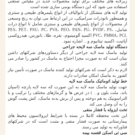
زیرلایه های مختلف برای تولید محصولات جدید در مقیاس صنعتی
استفاده می شود که این دستگاه بومی سازی شده است.
تولید لایه های متشکل از نانوالیاف از انواع پلیمرهای طبیعی و سنتزی
و همینطور نانوذرات سرامیکی، در این ارتباط می توان به رنج وسیعی
از محصولات از انواع پلیمرهای طبیعی و سنتزی شامل تا انواع ذرات
شامل، PES، PET، PSU، PC، PVA، PEO، PAN، PU، PVDF، PS،
PVC، PMMA، PCL اکسید آلومینیوم، نقره، طلا، نانورس، هیدروکسی
آپاتیت، اکسید تیتانیوم و... اشاره نمود.
دستگاه تولید ماسک سه لایحه جراحی
تولید ماسک سه لایه جراحی از دیگر دستاوردهای شرکتهای داشن
بنیان است که به صورت مجزا احتیاج به ماسک در کشور را صادر می
کنند.
لازم به ذکر است که شرکتهای تولید کننده ماسک در صورت تأمین نیاز
کشور به ماسک امکان صادرات دارند.
خط تولید اتوماتیک ماسک سه لایه
جهت تولید ماسک سه لایه به این صورت که سه لایه پارچه (اسپان
باند، ملت بلون و... ) در عرض ها و گرماژهای مختلف را ترکیب و با
التراسونیک به هم دوخته و پس از برش بدنه ماسک، کش پشت گوش
را به آن وصل می کند
تخت ایزوله با فشار منفی
این تخت محفظه کاملا در بسته با شرایط ایزولاسیون محیط های
بیمارستانی به صورت فشار منفی و مثبت است که در شرکتهای
فناورانه به تولید می رسند.
سی تی اسکن قفسه بیمه