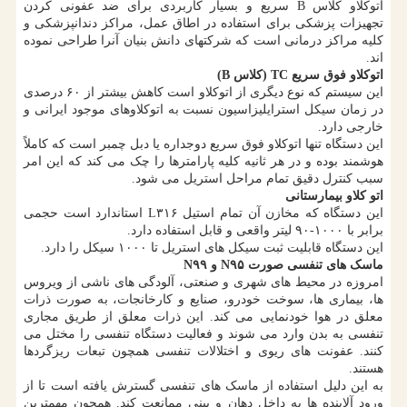
اتوکلاو کلاس B سریع و بسیار کاربردی برای ضد عفونی کردن
تجهیزات پزشکی برای استفاده در اطاق عمل، مراکز دندانپزشکی و
کلیه مراکز درمانی است که شرکتهای دانش بنیان آنرا طراحی نموده
اند.
اتوکلاو فوق سریع TC (کلاس B)
این سیستم که نوع دیگری از اتوکلاو است کاهش بیشتر از ۶۰ درصدی
در زمان سیکل استرایلیزاسیون نسبت به اتوکلاوهای موجود ایرانی و
خارجی دارد.
این دستگاه تنها اتوکلاو فوق سریع دوجداره یا دبل چمبر است که کاملاً
هوشمند بوده و در هر ثانیه کلیه پارامترها را چک می کند که این امر
سبب کنترل دقیق تمام مراحل استریل می شود.
اتو کلاو بیمارستانی
این دستگاه که مخازن آن تمام استیل L۳۱۶ استاندارد است حجمی
برابر با ۱۰۰۰-۹۰ لیتر واقعی و قابل استفاده دارد.
این دستگاه قابلیت ثبت سیکل های استریل تا ۱۰۰۰ سیکل را دارد.
ماسک های تنفسی صورت N۹۵ و N۹۹
امروزه در محیط های شهری و صنعتی، آلودگی های ناشی از ویروس
ها، بیماری ها، سوخت خودرو، صنایع و کارخانجات، به صورت ذرات
معلق در هوا خودنمایی می کند. این ذرات معلق از طریق مجاری
تنفسی به بدن وارد می شوند و فعالیت دستگاه تنفسی را مختل می
کنند. عفونت های ریوی و اختلالات تنفسی همچون تبعات ریزگردها
هستند.
به این دلیل استفاده از ماسک های تنفسی گسترش یافته است تا از
ورود آلاینده ها به داخل دهان و بینی ممانعت کند. همچون مهمترین