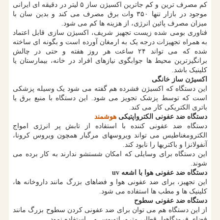
کم مصرف ترین و کم جاترین اکسیژن ساز ۵ لیتر در دقیقه ای ایرانی
موجود در بازار تنها ۳۵۰ وات برق مصرف می کند و بدین سان با
میزان مصرف پائین انرژی، از هزینه ها کم می شود.
فناوری بومی شده زیست تجهیز شریف، اکسیژن سازی قابل اعتماد
به همراه تجهیزات درجه یک به ارمغان آورده است و بگونه ای ساخته
شده که می تواند ۲۴ ساعت هر روز هفته و حتی در چالش
برانگیزترین محیط ها جوابگوی نیازهای افراد در خانه، بیمارستان یا
کلینیک باشد.
اکسیژن ساز خانگی
این دستگاه که اکسیژن فشرده هم گفته می شود یک وسیله پزشکی
است که توسط پزشک تجویز می شود. این دستگاه با منبع برق یا
باتری الکتریکی کار می کند.
دستگاه ضد عفونی الکترواپتیکی
هوشمند
دستگاه ضد عفونی کننده با استفاده از تابش پر انرژی امواج
الکترومغناطیس می تواند ویروسهای مرگبار همچون ویروس کرونا،
آنفولانزا و باکتریها را نابود کند.
این دستگاه برای وسایلی که امکان شستشو ندارند به کار برده می
شوند.
دستگاه ضد عفونی هوا با اشعه uv
این تجهیز، برای ضد عفونی هوا و فضاهای بزرگ مانند داروخانه ها،
کلینیک ها و مطب ها استفاده می شود.
دستگاه ضد عفونی سطوح
از این دستگاه هم می توان برای ضد عفونی کردن سطوح بزرگ مانند
فضای فرودگاهها، قطار، مترو، اتوبوس و... استفاده نمود.