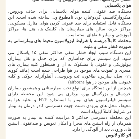
هوای پلاسمایی
دستگاه ضد عفونی کننده هوای پلاسمایی برای حذف ویروس،
میکروارگانیسم، گردوغبار، بوی نامطبوع و... ساخته شده است. این
دستگاه قابل استفاده برای ضد عفونی کردن هوای منازل مسکونی،
مراکز خرید، سالن های بیمارستان ها، کلینیک ها، هتل ها، مراکز
آموزشی و سایر فضاهای بسته است.
محفظه کاملاً دربسته با شرایط ایزولاسیون محیط های بیمارستانی به
صورت فشار منفی و مثبت
این دستگاه سبب ایجاد فشار منفی حداکثر منفی ۱۵ پاسکال می
شود. این سیستم برای جداسازی که برای حمل و نقل بیماران
بیولوژیکی و عفونی یا مشکوک به آن و همینطور کلیه بیماری های
مسری و عفونت های موجود در هوا طراحی شده است (مانند کووید
۱۹، سل، سارس، طاعون، تب ویروسی، آنفلوآنزای خوکی و کلیه
عفونت های موجود در هوا airborne)
همچنین از این دستگاه برای انواع تخت بیمارستانی و همینطور بیماران
خردسال و بزرگسال بهره برداری می شود. این محفظه دارای
سیستم فیلتراسیون هوای بیمار با استاندارد H۱۴ و تخلیه هوا به
محیط، محل های ورودی دست جهت دسترسی کادر درمان به بیمار
در شرایط کاملاً ایزوله است.
این محفظه دسترسی حداکثر ۵ مراقبت کننده به بیمار به صورت
همزمان از راه آستین های مجزا و امکان تعویض و ضدعفونی آستین
های ورودی بعد از آلودگی را دارد.
اتو کلاو لابوس