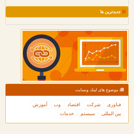
جدیدترین ها
موضوع های لینك وبسایت
فناوری
شركت
اقتصاد
وب
آموزش
بین المللی
سیستم
خدمات