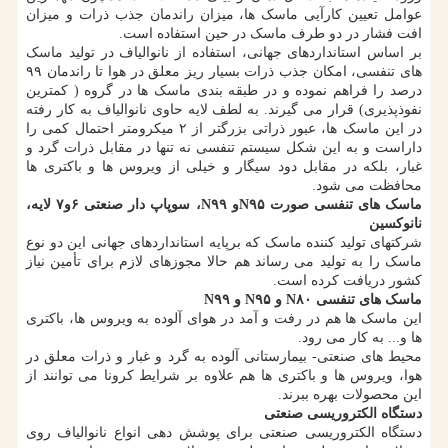
عوامل تعیین کارآیی ماسک ها، میزان راندمان جذب ذرات و میزان
افت فشار در دو طرف ماسک در حین استفاده است.
بر اساس استانداردهای جهانی، استفاده از نانوالیاف در تولید ماسک
های تنفسی، امکان جذب ذرات بسیار ریز معلق در هوا تا راندمان ۹۹
درصد را فراهم نموده و در طبقه بندی ماسک ها در گروه ( کمترین
نفوذپذیری) قرار می گیرند. به لطف لایه حاوی نانوالیاف به کار رفته
در این ماسک ها، عبور ذراتی بزرگتر از ۲ میکرومتر احتمال کمی را
داراست و به این شکل سیستم تنفسی نه تنها در مقابل ذرات گرد و
غبار، بلکه در مقابل دود سیگار و خیلی از ویروس ها و باکتری ها
محافظت می شود.
ماسک های تنفسی صورت N۹۵و N۹۹، سوپاپ دار صنعتی ۶و۷ لایه،
نانوکسین
شرکتهای تولید کننده ماسک که برپایه استانداردهای جهانی این دو نوع
ماسک را به تولید می رساند هم حالا مجوزهای لازم برای تأمین نیاز
کشور دریافت کرده است.
ماسک های تنفسی N۸۰ و N۹۵ و N۹۹
این ماسک ها هم در رفت و آمد در هوای آلوده به ویروس ها، باکتری
ها و... به کار می رود.
محیط های صنعتی- بیمارستانی آلوده به گرد و غبار و ذرات معلق در
هوا، ویروس ها و باکتری ها هم علاوه بر شرایط کرونا می توانند از
این محصولات بهره ببرند.
دستگاه الکتروریسی صنعتی
دستگاه الکتروریسی صنعتی برای پوشش دهی انواع نانوالیاف روی