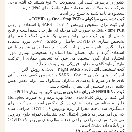
کشور را برطرف کنند. این محصولات ۳۵ نوع هستند که البته برخی
شرکتها، محصولات مشابه (مانند تولید ماسک های N۹۵) دارند.
محصولات تایید شده به شرح زیر است:
کیت تشخیصی مولکولی« One - Stop PCR و۱-COVID»
این کیت برای تشخیص ویروس ۲- SARS - CoV با استفاده از روش
Real - time PCR به صورت تک مرحله ای طراحی شده است و نتایج
حاصل از این کیت می تواند بعنوان یک عامل کمک کننده برای
تشخیص بیماری ۱۹-COVID حاصل از coV۲ - SARS مورد استفاده
قرار بگیرد. نتایج حاصل از این کیت باید فقط برای شواهد بالینی
استفاده گردد و نباید بعنوان تنها استاندارد تشخیصی بیماری مورد
استفاده قرار گیرد. پیشنهاد می شود که تشخیص بیماری از ترکیب
نتایج آزمایشگاهی و معاینه فیزیکی بیمار به دست آید.
کیت تشخیصی آنتی بادی« Cov - ۲ IgM SARS»به روش الایزا
این کیت های الایزای ۲- SARS - Cov با تشخیص کیفی حضور آنتی
بادی ها در سرم یا پلاسمای بیماران مشکوک می تواند نقش تعیین
کننده ای در تشخیص این بیماری داشته باشد.
کیت «SENMURV» برای تشخیص ویروس کرونا به روش« PCR»
این کیت از روش One - Step PCR بهره برده و به صورت Multiplex
قادر به شناسایی چندین هدف در یک واکنش است. این کیت برای
دستگیری سه ناحیه مجزا از ژنوم ویروس ۱۹-COVID طراحی شده
که این امر منجر به کاهش احتمال عدم شناسایی نمونه حاوی ویروس
می شود. مبنای طراحی نواحی هدف، توالی های ویروس ۱۹-COVID
در پایگاه داده NCBI است.
کیت تشخیص سریع کووید ۱۹