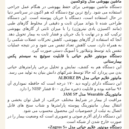
ماشین بیهوشی مدل ونتوکسین
دستگاه ماشین بیهوشی برای حفظ بیهوشی در هنگام عمل جراحی
استفاده می شود. رایج ترین نوع دستگاه که هم اکنون در سرتاسر دنیا
در حال استفاده است، دستگاه با جریان پیوسته است. این دستگاه
طراحی شده تا بتواند میزان ثابت و دقیقی از مخلوط گازهای طبی
(مانند اکسیژن یادی نیتروژن) را با میزان ثابتی از گازهای بیهوشی
ترکیب کند و در نهایت با یک جریان و فشار ثابت به بیمار تحویل دهد.
آنجا که استفاده از گازهای بیهوشی، کاهش تحرکات عضلات شکمی را
به همراه دارد، سبب کاهش تعداد تنفس می شود و در نتیجه عملیات
تنفس باید توسط ونتیلاتور با آمبوبگ دستی صورت گیرد.
دستگاه مونیتور علایم حیاتی با قابلیت سوئیچ به سیستم پکس
بیمارستانی
این دستگاه هم به کشف، نمایش و تحلیل برخی پارامترهای حیاتی
بدن می پردازد که حالا توسط شرکتهای دانش بنیان به تولید می رسد.
مانیتور علایم حیاتی مدل ALBORZ B۹
این دستگاه دارای زاویه دید ۱۷۰ درجه است که حافظه نموداری آن
۹۶ ساعته بوده و قابلیت ذخیره سازی ۵۰۰ فشار NIBP را دارد.
مانیتورینگ Wearable مدل JAM S۳
مراقبت از بیمار در شرایط مختلف حرکتی، از قبیل توان بخشی و
انتقال بیمار، مانیتورینگ پیوسته پارامترها و شتاب سنج های قابل
اتصال به تبلت از خصوصیات این محصول محسوب می شود.
این دستگاه دارای آلارم صوتی و تصویری است که وضعیت بیمار را در
صورت خارج شدن از شبکه است.
دستگاه مونیتور علایم حیاتی مدل «Zagros S»