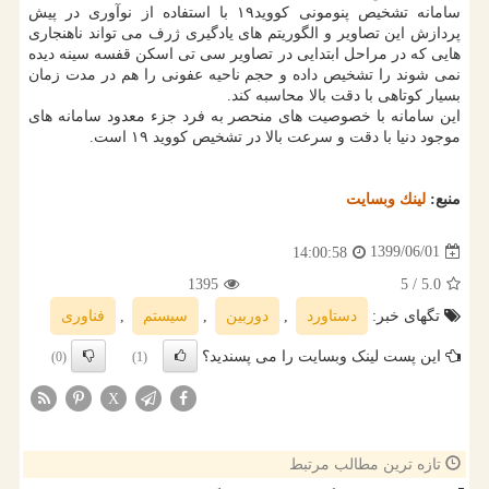
سامانه تشخیص پنومونی کووید۱۹ با استفاده از نوآوری در پیش
پردازش این تصاویر و الگوریتم های یادگیری ژرف می تواند ناهنجاری
هایی که در مراحل ابتدایی در تصاویر سی تی اسکن قفسه سینه دیده
نمی شوند را تشخیص داده و حجم ناحیه عفونی را هم در مدت زمان
بسیار کوتاهی با دقت بالا محاسبه کند.
این سامانه با خصوصیت های منحصر به فرد جزء معدود سامانه های
موجود دنیا با دقت و سرعت بالا در تشخیص کووید ۱۹ است.
منبع:
لینك وبسایت
1399/06/01
14:00:58
1395
/ 5
5.0
تگهای خبر:
دستاورد
,
دوربین
,
سیستم
,
فناوری
این پست لینک وبسایت را می پسندید؟
(0)
(1)
X
تازه ترین مطالب مرتبط