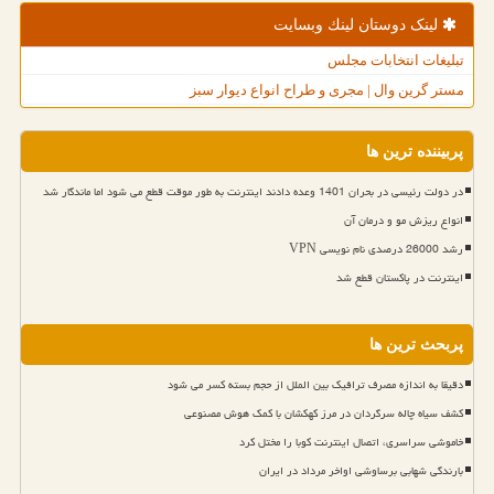
لینک دوستان لینك وبسایت
تبلیغات انتخابات مجلس
مستر گرین وال | مجری و طراح انواع دیوار سبز
پربیننده ترین ها
در دولت رئیسی در بحران 1401 وعده دادند اینترنت به طور موقت قطع می شود اما ماندگار شد
انواع ریزش مو و درمان آن
رشد 26000 درصدی نام نویسی VPN
اینترنت در پاکستان قطع شد
پربحث ترین ها
دقیقا به اندازه مصرف ترافیک بین الملل از حجم بسته کسر می شود
کشف سیاه چاله سرگردان در مرز کهکشان با کمک هوش مصنوعی
خاموشی سراسری، اتصال اینترنت کوبا را مختل کرد
بارندگی شهابی برساوشی اواخر مرداد در ایران