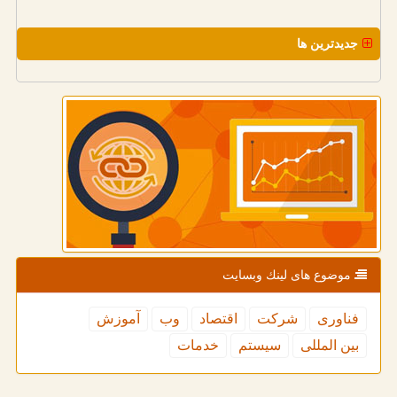
جدیدترین ها
موضوع های لینك وبسایت
فناوری
شركت
اقتصاد
وب
آموزش
بین المللی
سیستم
خدمات