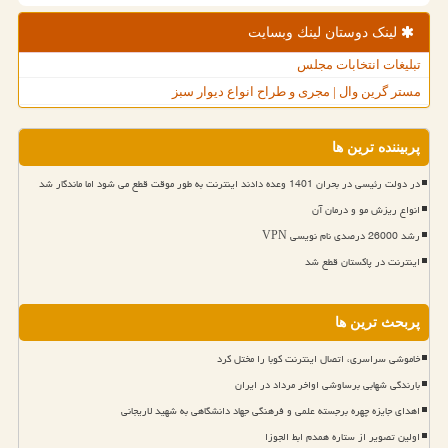
لینک دوستان لینك وبسایت
تبلیغات انتخابات مجلس
مستر گرین وال | مجری و طراح انواع دیوار سبز
پربیننده ترین ها
در دولت رئیسی در بحران 1401 وعده دادند اینترنت به طور موقت قطع می شود اما ماندگار شد
انواع ریزش مو و درمان آن
رشد 26000 درصدی نام نویسی VPN
اینترنت در پاکستان قطع شد
پربحث ترین ها
خاموشی سراسری، اتصال اینترنت کوبا را مختل کرد
بارندگی شهابی برساوشی اواخر مرداد در ایران
اهدای جایزه چهره برجسته علمی و فرهنگی جهاد دانشگاهی به شهید لاریجانی
اولین تصویر از ستاره همدم ابط الجوزا