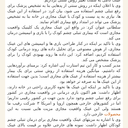
عینک گامی به سمت تغییر روش سنتی برداریم.
وی با اعلان اینکه در روش سنتی از پدهایی بنا به تشخیص پزشک برای
رفع تنبلی چشم استفاده می شود، بیان کرد: در استفاده از این عینک
ها، نیازی به پد نیست و کودک با عینک مجازی در خانه بنا به تشخیص
پزشک می تواند در امتداد رفع بیماری اقدام نمایند.
سلطانی عنوان کرد: در واقع این عینک مجازی یک کلینیک واقعیت
مجازی است که بیماری تنبلی چشم کودک را با بازی و انیمیشن درمان
می کند.
وی با تاکید بر اینکه در کنار طراحی بازی ها و انیمیشن های این عینک
مجازی، از هوش مصنوعی برای تحلیل داده های روند درمانی کودک
استفاده کردیم، اضافه کرد: این داده ها روند بهبودی کودک را برای
پزشک مشخص می کند.
مدیر کسب و کار این تیم استارت آپی اشاره کرد: برمبنای برآوردهایی
که داشتیم، میانگین هزینه استفاده از روش سنتی برای یک بیمار
بیشتر از هزینه استفاده از عینک های مجازی است؛ بدین جهت استفاده
از این عینک ها به صرفه تر خواهد بود.
وی با تاکید بر اینکه این عینک ها نحوه کاربری راحتی در خانه دارند،
اظهار داشت: هم اکنون بازی درمانی در واقعیت مجازی در کشور
برای رفع تنبلی چشم وجود ندارد بدین جهت در کشور رقیبی نداریم؛
اما در کشورهای خارجی همچون اروپا و امریکا ۳ شرکت رقیب ما
هستند ولی این عینک واقعیت مجازی مزیت هایی نسبت به این
محصولات
خارجی دارد.
وی با اشاره به مزیتهای عینک واقعیت مجازی برای درمان تنبلی چشم
کودکان اظهار داشت: نمونه های خارجی علاوه بر قیمت بالای عینک