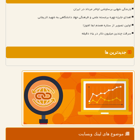
بارندگی شهابی برساوشی اواخر مرداد در ایران
اهدای جایزه چهره برجسته علمی و فرهنگی جهاد دانشگاهی به شهید لاریجانی
اولین تصویر از ستاره همدم ابط الجوزا
سرقت چندین میلیون دلار در ۲۵ دقیقه
جدیدترین ها
موضوع های لینك وبسایت