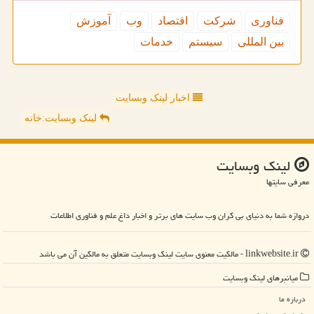
فناوری
شركت
اقتصاد
وب
آموزش
بین المللی
سیستم
خدمات
اخبار لینک وبسایت
لینک وبسایت:خانه
لینك وبسایت
معرفی سایتها
دروازه شما به دنیای بی کران وب سایت های برتر و اخبار داغ علم و فناوری اطلاعات
linkwebsite.ir - مالکیت معنوی سایت لینك وبسایت متعلق به مالکین آن می باشد
میانبرهای لینك وبسایت
درباره ما