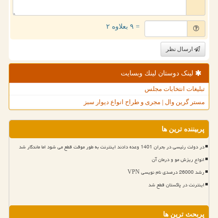
= ۹ بعلاوه ۲
ارسال نظر
لینک دوستان لینك وبسایت
تبلیغات انتخابات مجلس
مستر گرین وال | مجری و طراح انواع دیوار سبز
پربیننده ترین ها
در دولت رئیسی در بحران 1401 وعده دادند اینترنت به طور موقت قطع می شود اما ماندگار شد
انواع ریزش مو و درمان آن
رشد 26000 درصدی نام نویسی VPN
اینترنت در پاکستان قطع شد
پربحث ترین ها