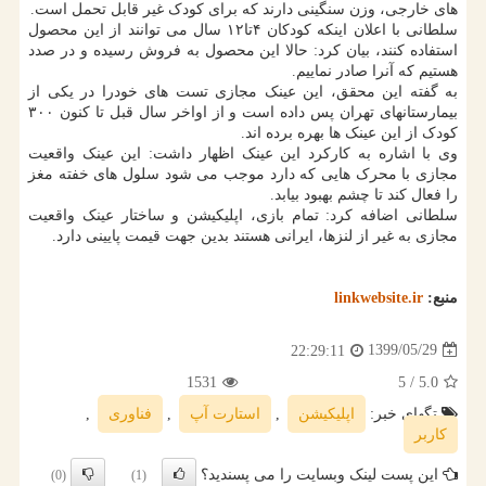
های خارجی، وزن سنگینی دارند که برای کودک غیر قابل تحمل است.
سلطانی با اعلان اینکه کودکان ۴تا۱۲ سال می توانند از این محصول
استفاده کنند، بیان کرد: حالا این محصول به فروش رسیده و در صدد
هستیم که آنرا صادر نماییم.
به گفته این محقق، این عینک مجازی تست های خودرا در یکی از
بیمارستانهای تهران پس داده است و از اواخر سال قبل تا کنون ۳۰۰
کودک از این عینک ها بهره برده اند.
وی با اشاره به کارکرد این عینک اظهار داشت: این عینک واقعیت
مجازی با محرک هایی که دارد موجب می شود سلول های خفته مغز
را فعال کند تا چشم بهبود بیابد.
سلطانی اضافه کرد: تمام بازی، اپلیکیشن و ساختار عینک واقعیت
مجازی به غیر از لنزها، ایرانی هستند بدین جهت قیمت پایینی دارد.
منبع:
linkwebsite.ir
1399/05/29
22:29:11
1531
/ 5
5.0
تگهای خبر:
اپلیكیشن
,
استارت آپ
,
فناوری
,
كاربر
این پست لینک وبسایت را می پسندید؟
(0)
(1)