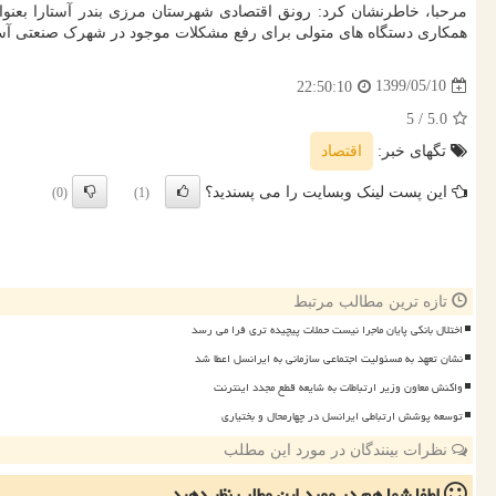
مرحبا، خاطرنشان کرد: رونق اقتصادی شهرستان مرزی بندر آستارا بعنو
همکاری دستگاه های متولی برای رفع مشکلات موجود در شهرک صنعتی آست
1399/05/10
22:50:10
/ 5
5.0
تگهای خبر:
اقتصاد
این پست لینک وبسایت را می پسندید؟
(0)
(1)
تازه ترین مطالب مرتبط
اختلال بانکی پایان ماجرا نیست حملات پیچیده تری فرا می رسد
نشان تعهد به مسئولیت اجتماعی سازمانی به ایرانسل اعطا شد
واکنش معاون وزیر ارتباطات به شایعه قطع مجدد اینترنت
توسعه پوشش ارتباطی ایرانسل در چهارمحال و بختیاری
نظرات بینندگان در مورد این مطلب
لطفا شما هم
در مورد این مطلب
نظر دهید