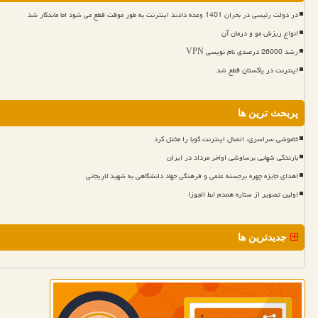
در دولت رئیسی در بحران 1401 وعده دادند اینترنت به طور موقت قطع می شود اما ماندگار شد
انواع ریزش مو و درمان آن
رشد 26000 درصدی نام نویسی VPN
اینترنت در پاکستان قطع شد
پربحث ترین ها
خاموشی سراسری، اتصال اینترنت کوبا را مختل کرد
بارندگی شهابی برساوشی اواخر مرداد در ایران
اهدای جایزه چهره برجسته علمی و فرهنگی جهاد دانشگاهی به شهید لاریجانی
اولین تصویر از ستاره همدم ابط الجوزا
جدیدترین ها