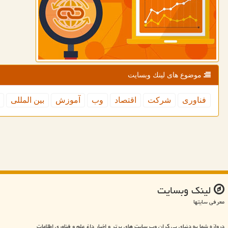
موضوع های لینك وبسایت
فناوری
شركت
اقتصاد
وب
آموزش
بین المللی
لینك وبسایت
معرفی سایتها
دروازه شما به دنیای بی کران وب سایت های برتر و اخبار داغ علم و فناوری اطلاعات