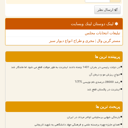
ارسال نظر
لینک دوستان لینك وبسایت
تبلیغات انتخابات مجلس
مستر گرین وال | مجری و طراح انواع دیوار سبز
پربیننده ترین ها
در دولت رئیسی در بحران 1401 وعده دادند اینترنت به طور موقت قطع می شود اما ماندگار شد
انواع ریزش مو و درمان آن
رشد 26000 درصدی نام نویسی VPN
اینترنت در پاکستان قطع شد
پربحث ترین ها
بارندگی شهابی برساوشی اواخر مرداد در ایران
اهدای جایزه چهره برجسته علمی و فرهنگی جهاد دانشگاهی به شهید لاریجانی