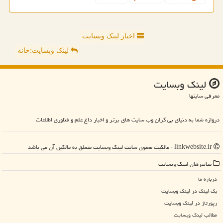
اخبار لینک وبسایت
لینک وبسایت:خانه
لینك وبسایت
معرفی سایتها
دروازه شما به دنیای بی کران وب سایت های برتر و اخبار داغ علم و فناوری اطلاعات
linkwebsite.ir - مالکیت معنوی سایت لینك وبسایت متعلق به مالکین آن می باشد
میانبرهای لینك وبسایت
درباره ما
بک لینک در لینك وبسایت
رپورتاژ در لینك وبسایت
مطالب لینك وبسایت