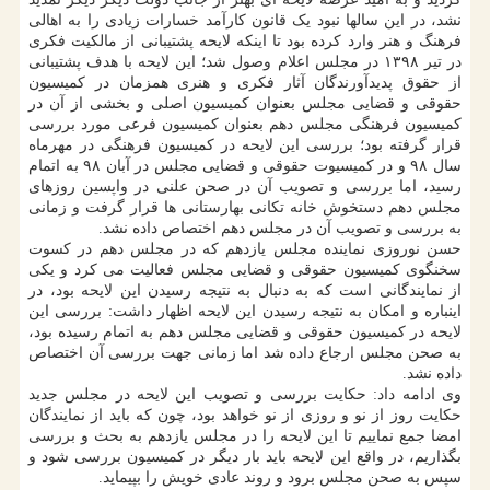
نشد، در این سالها نبود یک قانون کارآمد خسارات زیادی را به اهالی
فرهنگ و هنر وارد کرده بود تا اینکه لایحه پشتیبانی از مالکیت فکری
در تیر ۱۳۹۸ در مجلس اعلام وصول شد؛ این لایحه با هدف پشتیبانی
از حقوق پدیدآورندگان آثار فکری و هنری همزمان در کمیسیون
حقوقی و قضایی مجلس بعنوان کمیسیون اصلی و بخشی از آن در
کمیسیون فرهنگی مجلس دهم بعنوان کمیسیون فرعی مورد بررسی
قرار گرفته بود؛ بررسی این لایحه در کمیسیون فرهنگی در مهرماه
سال ۹۸ و در کمیسیوت حقوقی و قضایی مجلس در آبان ۹۸ به اتمام
رسید، اما بررسی و تصویب آن در صحن علنی در واپسین روزهای
مجلس دهم دستخوش خانه تکانی بهارستانی ها قرار گرفت و زمانی
به بررسی و تصویب آن در مجلس دهم اختصاص داده نشد.
حسن نوروزی نماینده مجلس یازدهم که در مجلس دهم در کسوت
سخنگوی کمیسیون حقوقی و قضایی مجلس فعالیت می کرد و یکی
از نمایندگانی است که به دنبال به نتیجه رسیدن این لایحه بود، در
اینباره و امکان به نتیجه رسیدن این لایحه اظهار داشت: بررسی این
لایحه در کمیسیون حقوقی و قضایی مجلس دهم به اتمام رسیده بود،
به صحن مجلس ارجاع داده شد اما زمانی جهت بررسی آن اختصاص
داده نشد.
وی ادامه داد: حکایت بررسی و تصویب این لایحه در مجلس جدید
حکایت روز از نو و روزی از نو خواهد بود، چون که باید از نمایندگان
امضا جمع نماییم تا این لایحه را در مجلس یازدهم به بحث و بررسی
بگذاریم، در واقع این لایحه باید بار دیگر در کمیسیون بررسی شود و
سپس به صحن مجلس برود و روند عادی خویش را بپیماید.