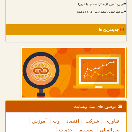
اولین تصویر از ستاره همدم ابط الجوزا
سرقت چندین میلیون دلار در ۲۵ دقیقه
جدیدترین ها
موضوع های لینك وبسایت
فناوری
شركت
اقتصاد
وب
آموزش
بین المللی
سیستم
خدمات