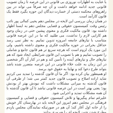
با عنایت به اظهارات نوروزی بی قانونی در این عرصه تا زمان تصویب
قانونی جدید ادامه خواهد داشت و آن چه صرفاً می تواند در بین
راهروهای محکمه دستی از خسارت دیدگان این حوزه بگیرد فقط یک
قانون کارآمد است.
در همان زمان بررسی این لایحه در مجلس دهم یحیی کمالی پور نائب
رئیس وقت کمیسسون حقوقی و قصایی مجلس دهم به ایسنا اظهار
داشته بود: قانون مالکیت فکری و معنوی پیشین حتی در زمان وجود
هم کارایی لازم را نداشت، می طلبید که ما در این عرصه قانونی
متناسب با نیازهای جامعه امروزه تدوین نماییم. به نظر نمی رسد
حداقل بحرانی در حوزه مالکیت فکری و معنوی داشته باشیم، ولی
این مورد یک لزوم است که هرچه سریع تر هم قانون جامع و شاملی
را تصویب نماییم و هم با تصویب این قانون شرایطی ایجاد شود که هم
نیازهای حال و نیازهای آینده را تأمین کند و هم در کنار آن اگر شخصی
در این زمان به علت خلاء قانونی در این عرصه متضرر شده باشد
بتواند طرح دعوا کند و نهایتا به حقوق خود برسد.
او همینطور بیان کرده بود: اگر ما آن قانون گذشته را تمدید می کردیم
شاید اراده اصلاح و تصویب قانون جدید کمتر می شد؛ از طرفی آن
قانون گذشته به میزانی مشکلات داشت که نبودش بهتر از بودنش
بود؛ یعنی بهتر است در این عرصه قانونی نباشد تا آن قانون گذشته با
آن همه مشکلات تمدید و اجرایی شود.
علیرغم تمام پیگیریها و تلاش کمیسیون حقوقی و قضایی و کمیسیون
فرهنگی در مجلس دهم امروز این لایحه باید در بهارستان کار خویش
را از خانه اول آغاز کند؛ آن هم در صورتیکه نمایندگان مجلس یازدم
مطرح شدن چنین لایحه ای را ضروری بدانند.