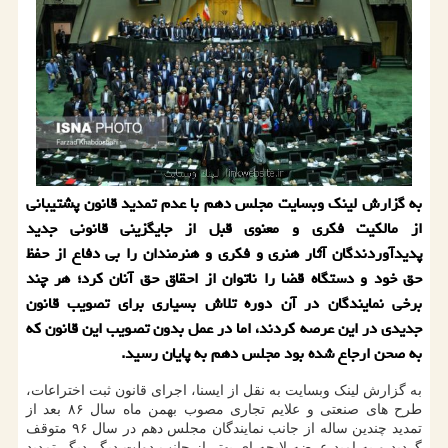
به گزارش لینك وبسایت مجلس دهم با عدم تمدید قانون پشتیبانی
از مالكیت فكری و معنوی قبل از جایگزینی قانونی جدید
پدیدآوردندگان آثار هنری و فكری و هنرمندان را بی دفاع از حفظ
حق خود و دستگاه قضا را ناتوان از احقاق حق آنان كرد؛ هر چند
برخی نمایندگان در آن دوره تلاش بسیاری برای تصویب قانون
جدیدی در این عرصه كردند، اما در عمل بدون تصویب این قانون كه
به صحن ارجاع شده بود مجلس دهم به پایان رسید.
به گزارش لینک وبسایت به نقل از ایسنا، اجرای قانون ثبت اختراعات،
طرح های صنعتی و علایم تجاری مصوب بهمن ماه سال ۸۶ بعد از
تمدید چندین ساله از جانب نمایندگان مجلس دهم در سال ۹۶ متوقف
گردید و به امید عرضه لایحه ای بهتر از جانب دولت دیگر دیگر تمدید