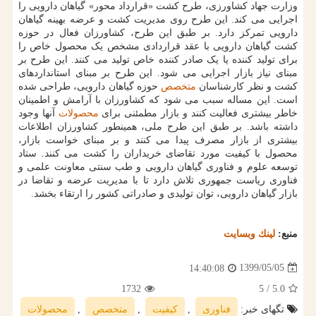
وزارت جهاد کشاورزی، طرح کشت «قرارداد محور» گیاهان دارویی را
اجرایی می کند. این طرح روی مدیریت کشت و عرضه بهینه گیاهان
دارویی تمرکز دارد. بر طبق این طرح، کشاورزان فعال در حوزه
کشت گیاهان دارویی با عقد قراردادی مشخص یک محصول خاص را
برای تولید کننده یا یک صادر کننده خاص تولید می کنند. این طرح بر
مبنای نیاز بازار اجرایی می شود. این طرح بر مبنای استانداردهای
کشت و نظر کارشناسان
متخصص
حوزه گیاهان دارویی، طراحی شده
است. این مساله سبب می شود که کشاورزان با آرامش و اطمینان
خاطر بیشتری فعالیت کنند و بازار مطمئنی برای
محصولات
آنها وجود
داشته باشد. بر طبق این طرح ملی، همینطور کشاورزان اطلاعات
بیشتری از بازار مصرف پیدا می کنند و بر مبنای خواست بازار،
محصول با کیفیت مورد تقاضای خریداران را کشت می کنند. ستاد
توسعه علوم و فناوری گیاهان دارویی و طب سنتی معاونت علمی و
فناوری ریاست جمهوری تلاش دارد تا با مدیریت عرضه و تقاضا در
بازار گیاهان دارویی، توان تولیدی و صادراتی کشور را ارتقاء بخشد.
منبع:
لینك وبسایت
1399/05/05
14:40:08
1732
/ 5
5.0
تگهای خبر:
فناوری
,
كیفیت
,
متخصص
,
محصولات