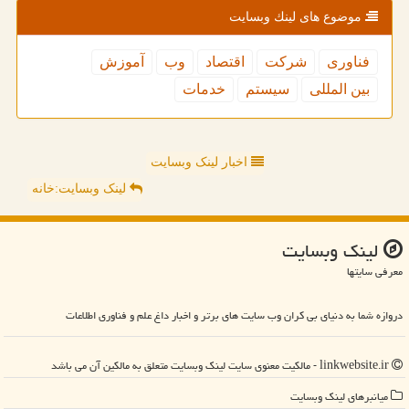
موضوع های لینك وبسایت
فناوری
شركت
اقتصاد
وب
آموزش
بین المللی
سیستم
خدمات
اخبار لینک وبسایت
لینک وبسایت:خانه
لینك وبسایت
معرفی سایتها
دروازه شما به دنیای بی کران وب سایت های برتر و اخبار داغ علم و فناوری اطلاعات
linkwebsite.ir - مالکیت معنوی سایت لینك وبسایت متعلق به مالکین آن می باشد
میانبرهای لینك وبسایت