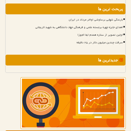
پربحث ترین ها
بارندگی شهابی برساوشی اواخر مرداد در ایران
اهدای جایزه چهره برجسته علمی و فرهنگی جهاد دانشگاهی به شهید لاریجانی
اولین تصویر از ستاره همدم ابط الجوزا
سرقت چندین میلیون دلار در ۲۵ دقیقه
جدیدترین ها