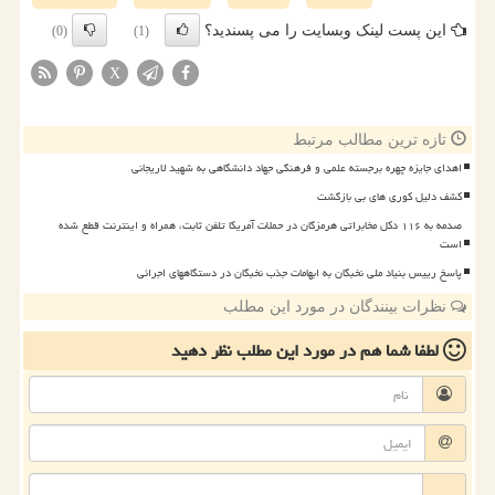
این پست لینک وبسایت را می پسندید؟
(0)
(1)
X
تازه ترین مطالب مرتبط
اهدای جایزه چهره برجسته علمی و فرهنگی جهاد دانشگاهی به شهید لاریجانی
کشف دلیل کوری های بی بازگشت
صدمه به ۱۱۶ دکل مخابراتی هرمزگان در حملات آمریکا تلفن ثابت، همراه و اینترنت قطع شده
است
پاسخ رییس بنیاد ملی نخبگان به ابهامات جذب نخبگان در دستگاههای اجرائی
نظرات بینندگان در مورد این مطلب
لطفا شما هم
در مورد این مطلب
نظر دهید