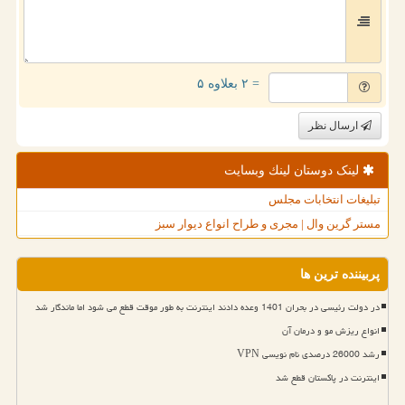
= ۲ بعلاوه ۵
ارسال نظر
لینک دوستان لینك وبسایت
تبلیغات انتخابات مجلس
مستر گرین وال | مجری و طراح انواع دیوار سبز
پربیننده ترین ها
در دولت رئیسی در بحران 1401 وعده دادند اینترنت به طور موقت قطع می شود اما ماندگار شد
انواع ریزش مو و درمان آن
رشد 26000 درصدی نام نویسی VPN
اینترنت در پاکستان قطع شد