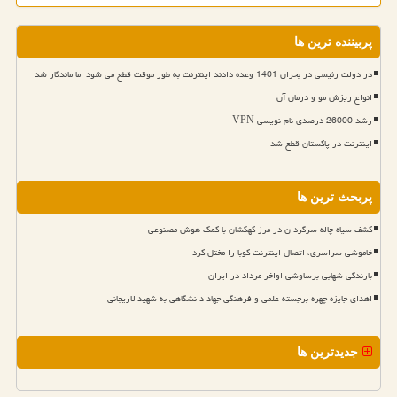
پربیننده ترین ها
در دولت رئیسی در بحران 1401 وعده دادند اینترنت به طور موقت قطع می شود اما ماندگار شد
انواع ریزش مو و درمان آن
رشد 26000 درصدی نام نویسی VPN
اینترنت در پاکستان قطع شد
پربحث ترین ها
کشف سیاه چاله سرگردان در مرز کهکشان با کمک هوش مصنوعی
خاموشی سراسری، اتصال اینترنت کوبا را مختل کرد
بارندگی شهابی برساوشی اواخر مرداد در ایران
اهدای جایزه چهره برجسته علمی و فرهنگی جهاد دانشگاهی به شهید لاریجانی
جدیدترین ها