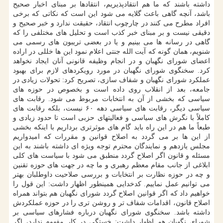
داشته باشند که ما هم انتقادپذیریم، انتقادها بر مبنای اخبار صحیح
باشد، آنچه گاهی باعث گلایه می شود این است که نکاتی که برخی
افراد مطرح می کنند در چارچوب انتقاد، حقیقت ندارد و خبر صحیح و
دقیقی نیست و بر مبنای خبر کذب است و تحلیل های مختلفی را که
گاهی در رسانه ها می بینیم و یا در بعضی تریبون های رسمی می
شنویم، همان گونه که آیت الله جنتی اعلام نمود این ها خللی در اراده
اعضای شورای نگهبان و در انجام وظیفه قانونی آنان ایجاد نخواهد
کرد. سخنگوی شورای نگهبان در مورد رویکردهای لازم برای بهبود
عملکرد شورای نگهبان و شفاف سازی، تصریح کرد: تحولات زیادی در
جامعه، بعد از انقلاب روی داده است و بخصوص در حوزه های
سیاسی که بخشی از آن به انتخابات مربوط می شود. رقابت های
سیاسی دیگر، رقابت های سیاسی دهه ۶۰ نیست، بلکه رقابت های
کاملاً با نگرش های سیاسی و فعالیتهای حزبی است تا حدود زیادی و
طبعاً ما هم در این راه باید گام های موثرتری برداریم با اینکه بخشی
از این ها بر می گردد به اصلاح قوانین و مقررات که امیدواریم
مجلس یازدهم و نمایندگان محترم توجه ویژه ای داشته باشند به این
مسئله و قانون اگر اصلاح گردد منطبق می شود با سیاست های کلی
ابلاغی از جانب مقام معظم رهبری و ما چه در جهت های حوزه تقنین
و چه در حوزه نظارت بر انتخابات و بررسی صلاحیت داوطلبان بهتر
می توانیم عمل نماییم. کدخدایی همینطور اظهار داشت: این قول را
خواهیم داد که اگر قوانین اصلاح گردد شورای نگهبان هم بتواند همراه
اصلاح قانون، اقدامات شفاف تر و روشن تری را در حوزه عملکردش
داشته باشد. سخنگوی شورای نگهبان درباره فشارهای سیاسی بر
شورای نگهبان هم اظهار داشت: خستگی در کار مفهوم ندارد، اگر