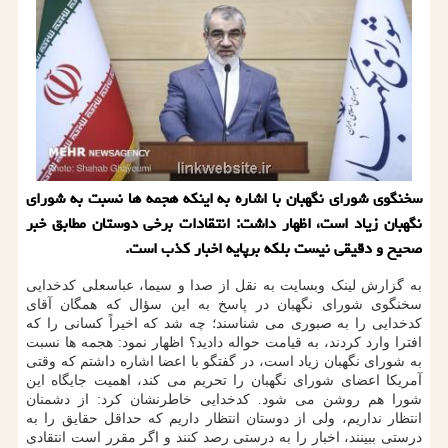
سخنگوی شورای نگهبان با اشاره به اینكه هجمه ها نسبت به شورای
نگهبان زیاد است، اظهار داشت: انتقادات برخی دوستان مطابق خبر
صحیح و دقیقی نیست بلكه برپایه اخبار كذب است.
به گزارش لینک وبسایت به نقل از صدا و سیما، عباسعلی کدخدایی
سخنگوی شورای نگهبان در پاسخ به این سؤال که همگان آقای
کدخدایی را به صبوری می شناسند؛ چه شد که اخیراً کسانی را که
افترا وارد کردند، به قیامت حواله دادید؟ اظهار نمود: هجمه ها نسبت
به شورای نگهبان زیاد است، در گفتگو با اعضا اشاره داشتم که وقتی
آمریکا اعضای شورای نگهبان را تحریم می کند، اهمیت جایگاه این
شورا هم روشن می شود. کدخدایی خاطرنشان کرد: از دشمنان
انتظار نداریم، ولی از دوستان انتظار داریم که حداقل حقایق را به
درستی ببینند، اخبار را به درستی رصد کنند و اگر مقرر است انتقادی