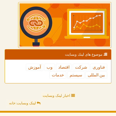
موضوع های لینك وبسایت
فناوری
شركت
اقتصاد
وب
آموزش
بین المللی
سیستم
خدمات
اخبار لینک وبسایت
لینک وبسایت:خانه