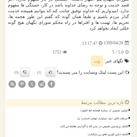
قصد خدمت و توجه به رضای خداوند باشد در کار، خستگی ها مفهوم
ندارد. امیدواریم که خداوند توفیق عنایت کند که بتوانیم همیشه خدمت
گذار مردم باشیم و طبعاً همان گونه که گفتم این طور هجمه ها،
تحریم ها، تهمت ها و افتراها در راه محکم شورای نگهبان هیچ گونه
خللی ایجاد نخواهد کرد.
1399/04/28
13:17:47
1752
/ 5
5.0
تگهای خبر:
وب
این پست لینک وبسایت را می پسندید؟
(0)
(1)
X
تازه ترین مطالب مرتبط
اولین تصویر از ستاره همدم ابط الجوزا
سرقت کابل ۱۵۰ میلیارد تومان خسارت زد
کشف پروتئین طبیعی در بدن که با آلزایمر مقابله می کند
کشف دلیل کوری های بی بازگشت