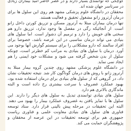
کوچکی که توانمندی بسیار دارند و در عصر حاضر امید بیماران زیادی
در سرتاسر جهان شده اند.
محققان در دانشگاه علوم پزشکی مشهد هم روی این سلول ها برای
درمان آرتروز زانو مشغول تحقیق و فعالیت هستند.
تنها درمان بیماران مبتلا به آرتروز مسکن و تزریق کورتن داخل زانو
است. از آنجائیکه رگی در مفصل ها وجود ندارد، تزریق دارو هم
سختی های خویش را دارد و ترمیم آن دشوار است. اما سلول های
بنیادی می تواند درمان مناسبی در این عرصه باشد، خصوصا برای
افراد سالمند که دارو مشکلاتی را برای سیستم گوارش آنها بوجود می
آورد. درمان با سلول های بنیادی به مراتب کم خطرتر است، چونکه
سلول از بدن شخص گرفته می شود و مشکلات خود ایمنی را هم
ایجاد نمی نماید.
در دانشگاه علوم پزشکی مشهد روی چندین گروه بیمار مبتلا به
آرتروز زانو با روش های درمان گوناگون کار شد. نتیجه تحقیقات نشان
داد، در گروهی که از سلول های بنیادی برای درمان استفاده شده بود،
بهبود عملکرد غضروف با سرعت بیشتری رخ داده است و البته
ماندگاری بالاتری هم دارد.
سلول های بنیادی توانمندی تبدیل به سلول های دیگر را دارند. این
سلول ها با تمایز یافتن به غضروف عملکرد بیمار را بهبود می دهند.
البته این تحقیقات در مرحله پیش بالینی قرار دارد. ستاد توسعه
فناوری های سلول های بنیادی معاونت علمی و فناوری ریاست
جمهوری هم برای توسعه تحقیقات در این عرصه از محققان و
پژوهشگران حمایت می کند.