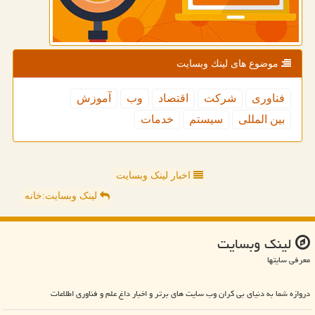
موضوع های لینك وبسایت
فناوری
شركت
اقتصاد
وب
آموزش
بین المللی
سیستم
خدمات
اخبار لینک وبسایت
لینک وبسایت:خانه
لینك وبسایت
معرفی سایتها
دروازه شما به دنیای بی کران وب سایت های برتر و اخبار داغ علم و فناوری اطلاعات