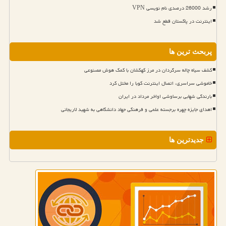
رشد 26000 درصدی نام نویسی VPN
اینترنت در پاکستان قطع شد
پربحث ترین ها
کشف سیاه چاله سرگردان در مرز کهکشان با کمک هوش مصنوعی
خاموشی سراسری، اتصال اینترنت کوبا را مختل کرد
بارندگی شهابی برساوشی اواخر مرداد در ایران
اهدای جایزه چهره برجسته علمی و فرهنگی جهاد دانشگاهی به شهید لاریجانی
جدیدترین ها