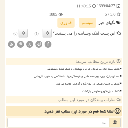
1399/04/27
11:49:15
1885
/ 5
5.0
تگهای خبر:
سیستم
,
فناوری
این پست لینک وبسایت را می پسندید؟
(0)
(1)
X
تازه ترین مطالب مرتبط
کشف سیاه چاله سرگردان در مرز کهکشان با کمک هوش مصنوعی
اهدای جایزه چهره برجسته علمی و فرهنگی جهاد دانشگاهی به شهید لاریجانی
کشف پروتئین طبیعی در بدن که با آلزایمر مقابله می کند
کشف دلیل کوری های بی بازگشت
نظرات بینندگان در مورد این مطلب
لطفا شما هم
در مورد این مطلب
نظر دهید