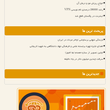
انواع ریزش مو و درمان آن
رشد 26000 درصدی نام نویسی VPN
اینترنت در پاکستان قطع شد
پربحث ترین ها
بارندگی شهابی برساوشی اواخر مرداد در ایران
اهدای جایزه چهره برجسته علمی و فرهنگی جهاد دانشگاهی به شهید لاریجانی
اولین تصویر از ستاره همدم ابط الجوزا
سرقت چندین میلیون دلار در ۲۵ دقیقه
جدیدترین ها