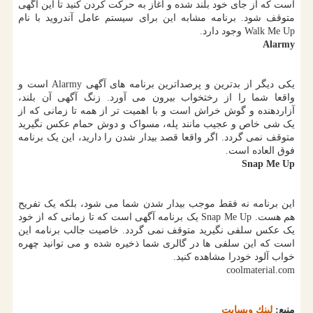
است که از جای خود بلند شده و آغاز به حرکت کردن کنید تا این آگهی
متوقف شود. برنامه مشابه این برای سیستم عامل آندروید با نام
Walk Me Up وجود دارد.
Alarmy
یکی دیگر از بدترین و پرصداترین برنامه های آگهی Alarmy است و
واقعا شما را از رختخواب بیرون می آورد. زنگ آگهی آن بلند،
آزاردهنده و گوش خراش است و با اهمیت تر از همه تا زمانی که از
یک شی خاص و عجیب مانند پله، مسواک و دوش حمام عکس نگیرید
متوقف نمی گردد. اگر واقعا قصد بیدار شدن را دارید، این یک برنامه
فوق العاده است.
Snap Me Up
این برنامه نه فقط موجب بیدار شدن شما می شود، بلکه یک تفریح
هم هست. Snap Me Up یک برنامه آگهی است که تا زمانی که از خود
یک عکس سلفی نگیرید متوقف نمی گردد. خاصیت جالب برنامه این
است که این سلفی ها در گالری شما ذخیره شده و می توانید چهره
خواب آلود خودرا مشاهده کنید.
coolmaterial.com
منبع:
لینك وبسایت