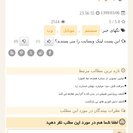
1399/03/06
23:56:55
2514
/ 5
5.0
تگهای خبر:
سیستم
,
موبایل
,
وب
این پست لینک وبسایت را می پسندید؟
(0)
(1)
X
تازه ترین مطالب مرتبط
اولین تصویر از ستاره همدم ابط الجوزا
سرقت کابل ۱۵۰ میلیارد تومان خسارت زد
کشف پروتئین طبیعی در بدن که با آلزایمر مقابله می کند
کشف دلیل کوری های بی بازگشت
نظرات بینندگان در مورد این مطلب
لطفا شما هم
در مورد این مطلب
نظر دهید