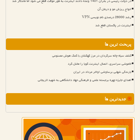
در دولت رئیسی در بحران 1401 وعده دادند اینترنت به طور موقت قطع می شود اما ماندگار شد
انواع ریزش مو و درمان آن
رشد 26000 درصدی نام نویسی VPN
اینترنت در پاکستان قطع شد
پربحث ترین ها
کشف سیاه چاله سرگردان در مرز کهکشان با کمک هوش مصنوعی
خاموشی سراسری، اتصال اینترنت کوبا را مختل کرد
بارندگی شهابی برساوشی اواخر مرداد در ایران
اهدای جایزه چهره برجسته علمی و فرهنگی جهاد دانشگاهی به شهید لاریجانی
جدیدترین ها