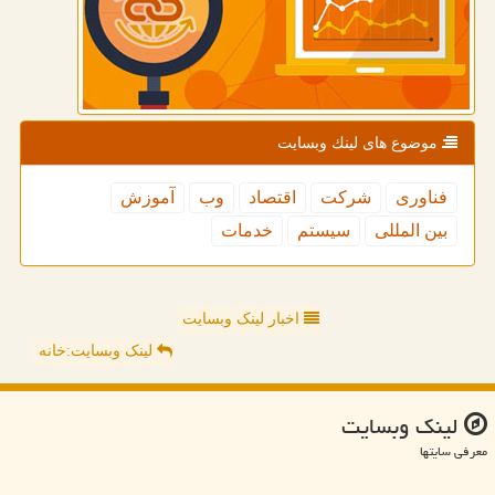
موضوع های لینك وبسایت
فناوری
شركت
اقتصاد
وب
آموزش
بین المللی
سیستم
خدمات
اخبار لینک وبسایت
لینک وبسایت:خانه
لینك وبسایت
معرفی سایتها