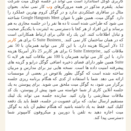
كاربری گوگل استاندارد است می تواند در جلسه گوگل میت شركت
نماید. پلتفرم مذكور در همه مرورگرهای
وب
كار نمی نماید. بعنوان
مثال در سافاری عملكردی ندارد و در گوگل كروم بهترین عملكرد را
دارد. گوگل میت، همین طور با عنوان Google Hangouts Meet شناخته
می شود كه طراحی شده است تا ده ها نفر را در جلسه مجازی به هم
برساند و این افراد از هر كجا با دسترسی به اینترنت با یكدیگر صحبت
و تبادل اطلاعات كنند. این یك راه عالی برای ارتباط همكارانی است
كه در همان ساختمان كار نمی كنند. _G Suite Business برای هر
كاربر
12 دلار آمریكا هزینه دارد. با این كار می توانید همزمان با 50 نفر
ملاقات كنید _G Suite Enterprise برای هر كاربر 25 دلار آمریكا هزینه
دارد. با این كار می توانید همزمان با 100 نفر ملاقات كنید هر لایه G
Suite همین طور دارای فضای ذخیره اضافی گوگل درایو و گزینه های
پیشرفته امنیت داده ها است. نسخه هایی نیز برای مدارس و مربیان
ساخته شده است كه گوگل بطور بلاعوض در بعضی از موسسات
ارائه می دهد. شما با استفاده از كدی كه هنگام برنامه ریزی جلسه
برگزار می شود، به گوگل میت ملحق می شوید. برای پیوستن به یك
جلسه آنلاین كاری از شما خواسته می شود پیش از پیوستن، یك كد
ملاقات سفارشی را وارد كنید. سازنده جلسه می تواند یك لینك
مستقیم ارسال نماید، كه برای عضویت در جلسه، فقط باید یك دفعه
كلیك كنید. فقط به یاد داشته باشید كه هنگام تنظیم آن باید به گوگل
میت اجازه دهید به تلفن یا دوربین و میكروفون كامپیوتر شما
دسترسی پیدا كند.