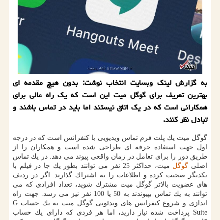
به گزارش لینك وبسایت انتخاب نوشت: بدون هیچ مقدمه ای
بهترین تعریف برای گوگل میت این است كه یك راه عالی برای
همكارانی است كه در یك اتاق نیستند اما باید در تماس باشند و
تبادل نظر كنند.
گوگل میت یك پلت فرم تماس ویدیویی با كنفرانس است كه در درجه
اول جهت استفاده حرفه ای طراحی شده است و همكاران را از
طریق دور را برای تعامل در زمان واقعی پیوند می دهد. در یك تماس
اصلی
گوگل
میت، حداكثر 25 نفر می توانند بطور یك جا در فیلم با
یكدیگر صحبت كرده و اطلاعات را به اشتراك گذارند. اگر در ردیف
های عضویت بالاتر گوگل میت مشترك شوید، تعداد افرادی كه می
توانند به یك تماس بپیوندند به 50 یا 100 نفر نیز می رسد. جهت راه
اندازی و شروع كنفرانس های ویدئویی گوگل میت به یك حساب G
Suite پرداخت شده نیاز دارید، اما هر فردی كه دارای یك حساب