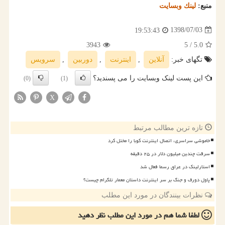
منبع:
لینك وبسایت
1398/07/03
19:53:43
3943
/ 5
5.0
تگهای خبر:
آنلاین
,
اینترنت
,
دوربین
,
سرویس
این پست لینک وبسایت را می پسندید؟
(0)
(1)
X
تازه ترین مطالب مرتبط
خاموشی سراسری، اتصال اینترنت کوبا را مختل کرد
سرقت چندین میلیون دلار در ۲۵ دقیقه
استارلینک در عراق رسما فعال شد
پاول دورف و جنگ بر سر اینترنت داستان معمار تلگرام چیست؟
نظرات بینندگان در مورد این مطلب
لطفا شما هم
در مورد این مطلب
نظر دهید