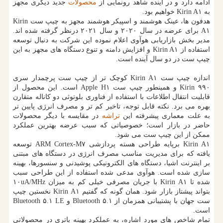
ادامه دارد و در آینده شاهد رونمایی از
محصولات
جدید دیگری مجهز
به Kirin A۱ خواهیم بود.
هدفون ها، عینک هوشمند و اسپیکر هوشمند مجهز به چیپ ست Kirin
A۱ برای عرضه در سال ۲۰۲۰ و سال ۲۰۲۱ درنظر گرفته شده اند.
مدیر بخش بازاریابی هوآوی اعلام نموده این شرکت به دنبال توسعه
استفاده از Kirin A۱ و افزایش دامنه و تنوع دستگاه های مجهز به این
چیپ ست در دو سال آینده است.
اندازه چیپ ست Kirin A۱ کوچک تر از چیپ ست پرچمدار سری
Kirin ۹۹۰ و همینطور چیپ ست Apple H۱ است. این محصول از
قابلیت انتقال اطلاعات با استفاده از فناوری بلوتوثی دو کاناله متقارن
بهره می برد. نکته قابل توجه، تاخیر کم تر و مصرف انرژی پایین تر
به علت معماری پیشرفته این
تراشه
در مقایسه با دیگر محصولات
حاضر در بازار است؛ خصوصیاتی که سبب عرضه بهترین عملکرد
ممکن از این چیپ ست می شود.
Kirin A۱ برپایه طراحی هسته پردازشی ARM Cortex-M۷ توسعه
یافته که برای مدیریت مناسب مصرف انرژی در دستگاه های مبتنی
بر اینترنت اشیا، دستگاه های الکترونیکی پوشیدنی و سنسورها، بهینه
سازی شده است. هوآوی مدعی شده استفاده از این طراحی سبب
شده تا Kirin A۱ با جریان مصرفی خیلی کم به میزان ۱۰uA/MHz
بتواند پیشتاز بازار شود. همان گونه که گفتیم Kirin A۱ نخستین چیپ
ست جهان با پشتیبانی همزمان از Bluetooth ۵.۱ و Bluetooth ۵.۱ LE
است.
تمام شاخص های مورد اشاره، به عملکرد بهینه باتری در محصولاتی