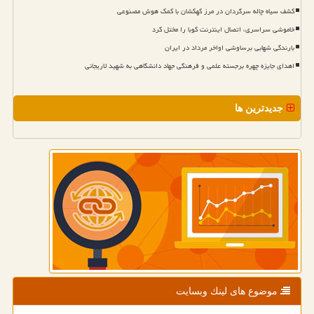
کشف سیاه چاله سرگردان در مرز کهکشان با کمک هوش مصنوعی
خاموشی سراسری، اتصال اینترنت کوبا را مختل کرد
بارندگی شهابی برساوشی اواخر مرداد در ایران
اهدای جایزه چهره برجسته علمی و فرهنگی جهاد دانشگاهی به شهید لاریجانی
جدیدترین ها
موضوع های لینك وبسایت