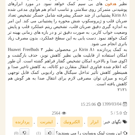
نظیر
هدفون
های بی سیم کمک خواهد نمود. در مورد ابزارهای
پوشیدنی متمرکز روی سلامتی و تناسب اندام هم هوآوی مدعی شده
Kirin A۱ پشتیبانی از چند حسگر پیشرفته شامل حسگر تشخیص تعداد
ضربان قلب و ژیروسکوپ شش محوره را پشتیبانی می کند. این امر
به اندازه گیری دقیق ضربان قلب، تشخیص ریتم عملکرد قلب و پایش
وضعیت خواب کاربر، به صورت دقیق تر و در بازه های زمانی بهینه تر
کمک خواهد نمود. دست یابی به این سطح عملکرد، بدون مصرف زیاد
باتری انجام می شود.
به کمک پردازنده Kirin A۱ در محصولی نظیر Huawei FreeBuds ۳
امکان استفاده از قابلیت هایی نظیر کاهش نویز، حذف بازگشت و
اکوی صدا و بالاخره امکان تشخیص گفتار فراهم گشته است. آن طور
که اعلام شده فناوری انتقال متقارن دو کاناله، به کاهش تاخیر صدا و
همینطور کاهش تأثیر تداخل سیگنال های رادیویی کمک قابل توجهی
کرده و میزان توان مصرفی لازم برای انتقال صدا به هر گوش هم
کاهش یافته است.
۲۱۲۱
1399/03/04
15:25:06
2564
/ 5
5.0
تگهای خبر:
ابزار
,
الكترونیك
,
اینترنت
,
پردازنده
این پست لینک وبسایت را می پسندید؟
(0)
(1)