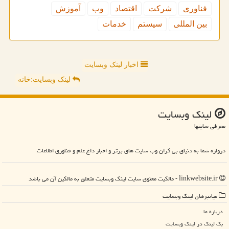
فناوری
شركت
اقتصاد
وب
آموزش
بین المللی
سیستم
خدمات
اخبار لینک وبسایت
لینک وبسایت:خانه
لینك وبسایت
معرفی سایتها
دروازه شما به دنیای بی کران وب سایت های برتر و اخبار داغ علم و فناوری اطلاعات
linkwebsite.ir - مالکیت معنوی سایت لینك وبسایت متعلق به مالکین آن می باشد
میانبرهای لینك وبسایت
درباره ما
بک لینک در لینك وبسایت