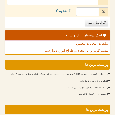
= ۳ بعلاوه ۳
ارسال نظر
لینک دوستان لینك وبسایت
تبلیغات انتخابات مجلس
مستر گرین وال | مجری و طراح انواع دیوار سبز
پربیننده ترین ها
در دولت رئیسی در بحران 1401 وعده دادند اینترنت به طور موقت قطع می شود اما ماندگار شد
انواع ریزش مو و درمان آن
رشد 26000 درصدی نام نویسی VPN
اینترنت در پاکستان قطع شد
پربحث ترین ها