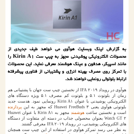
به گزارش لینك وبسایت هوآوی می خواهد طیف جدیدی از
محصولات الكترونیكی پوشیدنی مجهز به چیپ ست Kirin A۱ را
مانند اسپیكر، هدفون و عینك هوشمند معرفی نماید. این محصولات
با تمركز روی مصرف بهینه انرژی و پشتیبانی از فناوری پیشرفته
ارتباط بلوتوثی رونمایی خواهند شد.
هوآوی در رویداد IFA ۲۰۱۹ از نخستین چیپ ست جهان با پشتیبانی هم
زمان از بلوتوث ۵.۱ و بلوتوث کم مصرف ۵.۱ ویژه دستگاه های
الکترونیکی پوشیدنی با عنوان Kirin A۱ رونمایی نمود. هدست جدید
بلوتوثی هوآوی یعنی Huawei FreeBuds ۳ که مجهز به این
پردازنده
است و نخستین ساعت
هوشمند
مجهز به Kirin A۱ با عنوان Huawei
Watch GT ۲ بعنوان محصولی جذاب در دسته ای متفاوت از دستگاه
های الکترونیکی پوشیدنی، در رویداد IFA ۲۰۱۹ معرفی گشتند.
به نظر می رسد تمرکز هوآوی در استفاده از این چیپ ست همچنان