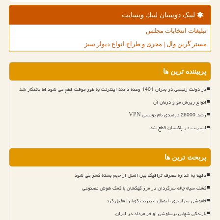
لینک دوستان لینك وبسایت
تبلیغات انتخابات مجلس
مستر گرین وال | مجری و طراح انواع دیوار سبز
پربیننده ترین ها
در دولت رئیسی در بحران 1401 وعده دادند اینترنت به طور موقت قطع می شود اما ماندگار شد
انواع ریزش مو و درمان آن
رشد 26000 درصدی نام نویسی VPN
اینترنت در پاکستان قطع شد
پربحث ترین ها
دقیقا به اندازه مصرف ترافیک بین الملل از حجم بسته کسر می شود
کشف سیاه چاله سرگردان در مرز کهکشان با کمک هوش مصنوعی
خاموشی سراسری، اتصال اینترنت کوبا را مختل کرد
بارندگی شهابی برساوشی اواخر مرداد در ایران