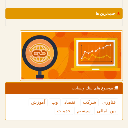
جدیدترین ها
موضوع های لینك وبسایت
فناوری
شركت
اقتصاد
وب
آموزش
بین المللی
سیستم
خدمات