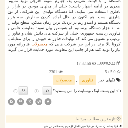
دستگاه را با قیمت تقریبی یک چهارم نمونه خارجی تولید نماییم.
صدری در ادامه اظهار داشت: خیلی از مدلهای موجود در بازار از
باطری استفاده می نمایند، اما دستگاه تولیدی این شرکت، از نوع
شارژی است. هم اکنون در حال آماده کردن سفارش سه هزار
دستگاه هستیم و امیدواریم در نزدیک ترین زمان ممکن، سطح تولید را
به ۱۰ هزار دستگاه برسانیم. او همینطور بیان نمود: معاونت علمی و
فناوری ریاست جمهوری، خیلی از شرکت های دانش بنیان و فناور را
ترغیب و تشویق می کند که تولیدات فناورانه خویش را برای مقابله با
کرونا بالا برند. در این بین شرکت هایی که
محصولات
فناورانه مورد
نیاز را تولید کنند هم از جانب این معاونت مورد حمایت قرار می گیرند
1399/02/22
17:32:56
2301
/ 5
5.0
تگهای خبر:
فناوری
,
محصولات
این پست لینک وبسایت را می پسندید؟
(0)
(1)
X
تازه ترین مطالب مرتبط
دقیقا به اندازه مصرف ترافیک بین الملل از حجم بسته کسر می شود