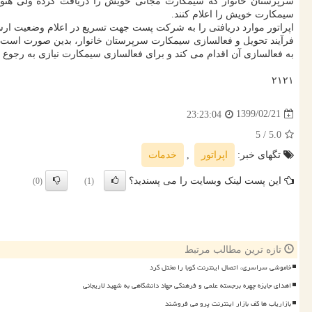
سرپرستان خانوار که سیمکارت مجانی خویش را دریافت کرده ولی هنوز
سیمکارت خویش را اعلام کنند.
اپراتور موارد دریافتی را به شرکت پست جهت تسریع در اعلام وضعیت ارسال 
فرآیند تحویل و فعالسازی سیمکارت سرپرستان خانوار، بدین صورت است که
به فعالسازی آن اقدام می کند و برای فعالسازی سیمکارت نیازی به رجوع
۲۱۲۱
1399/02/21
23:23:04
/ 5
5.0
تگهای خبر:
اپراتور
,
خدمات
این پست لینک وبسایت را می پسندید؟
(0)
(1)
تازه ترین مطالب مرتبط
خاموشی سراسری، اتصال اینترنت کوبا را مختل کرد
اهدای جایزه چهره برجسته علمی و فرهنگی جهاد دانشگاهی به شهید لاریجانی
بازاریاب ها کف بازار اینترنت پرو می فروشند