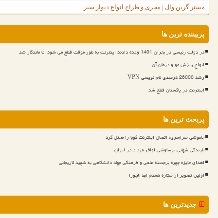
مستر گرین وال | مجری و طراح انواع دیوار سبز
پربیننده ترین ها
در دولت رئیسی در بحران 1401 وعده دادند اینترنت به طور موقت قطع می شود اما ماندگار شد
انواع ریزش مو و درمان آن
رشد 26000 درصدی نام نویسی VPN
اینترنت در پاکستان قطع شد
پربحث ترین ها
خاموشی سراسری، اتصال اینترنت کوبا را مختل کرد
بارندگی شهابی برساوشی اواخر مرداد در ایران
اهدای جایزه چهره برجسته علمی و فرهنگی جهاد دانشگاهی به شهید لاریجانی
اولین تصویر از ستاره همدم ابط الجوزا
جدیدترین ها