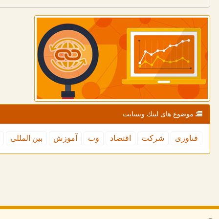
موضوع های لینك وبسایت
فناوری
شركت
اقتصاد
وب
آموزش
بین المللی