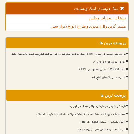
لینک دوستان لینك وبسایت
تبلیغات انتخابات مجلس
مستر گرین وال | مجری و طراح انواع دیوار سبز
پربیننده ترین ها
در دولت رئیسی در بحران 1401 وعده دادند اینترنت به طور موقت قطع می شود اما ماندگار شد
انواع ریزش مو و درمان آن
رشد 26000 درصدی نام نویسی VPN
اینترنت در پاکستان قطع شد
پربحث ترین ها
بارندگی شهابی برساوشی اواخر مرداد در ایران
اهدای جایزه چهره برجسته علمی و فرهنگی جهاد دانشگاهی به شهید لاریجانی
اولین تصویر از ستاره همدم ابط الجوزا
سرقت چندین میلیون دلار در ۲۵ دقیقه