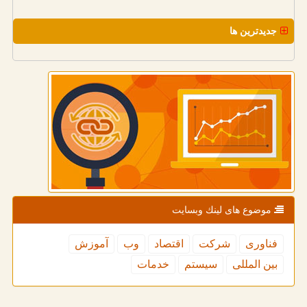
جدیدترین ها
موضوع های لینك وبسایت
فناوری
شركت
اقتصاد
وب
آموزش
بین المللی
سیستم
خدمات