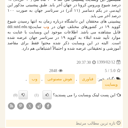
درصد شیوع ویروس کرونا در جهان آخر یابد. طبق پیشبینی مذکور این
اپیدمی در یکم دسامبر (۱۱ آذر) در سرتاسر جهان به صورت ۱۰۰
درصد آخر می یابد.
پیشبینی های محققان این دانشگاه درباره زمان به انتها رسیدن شیوع
کووید ۱۹ در کشورهای مختلف جهان در
وب
سایتddi.sutd.edu.sg
قابل مشاهده می باشد. اطلاعات موجود این وبسایت با عنایت به
موارد تأیید شده ابتلاء به کووید ۱۹ در سرتاسر جهان عرضه شده
است. البته در این وبسایت ذکر شده محتوا فقط برای مقاصد
آموزشی و تحقیقاتی عرضه شده و احتمالاً اشتباهاتی هم دارد.
1399/02/12
20:37:30
2848
/ 5
5.0
تگهای خبر:
فناوری
,
هوش مصنوعی
,
وب
,
وبسایت
این پست لینک وبسایت را می پسندید؟
(0)
(1)
X
تازه ترین مطالب مرتبط