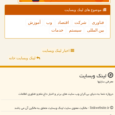
موضوع های لینك وبسایت
فناوری
شركت
اقتصاد
وب
آموزش
بین المللی
سیستم
خدمات
اخبار لینک وبسایت
لینک وبسایت:خانه
لینك وبسایت
معرفی سایتها
دروازه شما به دنیای بی کران وب سایت های برتر و اخبار داغ علم و فناوری اطلاعات
linkwebsite.ir - مالکیت معنوی سایت لینك وبسایت متعلق به مالکین آن می باشد