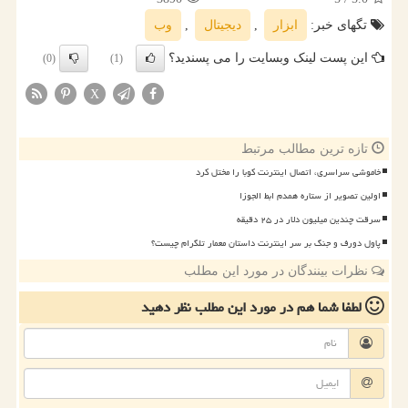
تگهای خبر:
ابزار
,
دیجیتال
,
وب
این پست لینک وبسایت را می پسندید؟
(0)
(1)
X
تازه ترین مطالب مرتبط
خاموشی سراسری، اتصال اینترنت کوبا را مختل کرد
اولین تصویر از ستاره همدم ابط الجوزا
سرقت چندین میلیون دلار در ۲۵ دقیقه
پاول دورف و جنگ بر سر اینترنت داستان معمار تلگرام چیست؟
نظرات بینندگان در مورد این مطلب
لطفا شما هم
در مورد این مطلب
نظر دهید