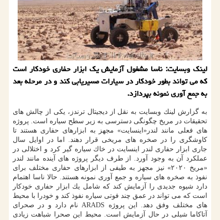
لینك وبسایت: ناسا مشغول آزمایش یك ابزار حفاری خودكار است
كه می تواند بطور خودكار در سیارات مسیریابی كند و در مرحله بعد
به جمع آوری نمونه بپردازد.
به گزارش لینك وبسایت به نقل از دیجیتال ترندز، یكی از چالش های
تحقیقات در مریخ چگونگی دسترسی به زیر سطح سیاره است. پروژه
های فعلی مانند لندر«اینسایت» مجهز به ابزارهای حفاری هستند تا
كاوشگری را در صخره های مریخی قرار دهند. اما در اوایل سال
جاری ابزار حفاری لندر اینسایت در خاك سیاره گیر كرد و اختلالی در
عملكرد آن به وجود آورد. از طرف دیگر پروژه های آینده مانند لندر
«مریخ ۲۰۲۰» نیز مجهز به طیفی از ابزارهای حفاری مختلف برای
نفوذ به صخره های سیاره و جمع آوری نمونه هستند. حالا ناسا اهتمام
دارد شیوه جدیدی را آزمایش كند كه شامل یك ابزار حفاری خودكار
است كه می تواند در عمق چند فوتی سیاره نفوذ كند و خودرا با محیط
های مختلف وفق دهد. این پروژه ARADS نام دارد و در صحرای
آتاكاما شیلی در حال آزمایش است. محیط این صحرا شباهت زیادی