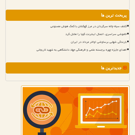
پربحث ترین ها
کشف سیاه چاله سرگردان در مرز کهکشان با کمک هوش مصنوعی
خاموشی سراسری، اتصال اینترنت کوبا را مختل کرد
بارندگی شهابی برساوشی اواخر مرداد در ایران
اهدای جایزه چهره برجسته علمی و فرهنگی جهاد دانشگاهی به شهید لاریجانی
جدیدترین ها