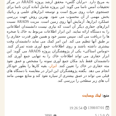
به مریخ دارد. «برایان گلس» محقق ارشد پروژه ARADS در مركز
تحقیقات آمس ناسا می گوید: این پروژه شامل آماده كردن ناسا برای
جستجوی حیات روی مریخ است و توسعه ابزارهای علمی و رباتیك
بخش مهمی از آن محسوب می شود. بهترین روش جهت بررسی
عملكرد ابزارها، آزمایش آنها روی زمین است. مزیت ARADS نسبت
ابزارهای حفاری دیگر آن است كه نیازی نیست دانشمندان اطلاعاتی
را به دستگاه ارائه نمایند. این ابزار اطلاعات مربوط به خاك یا صخره
ها را دریافت می كند، سپس مسیر خود و همین طور قدرت حفاری را
بر طبق آنها تنظیم می كند. این امر كمك می نماید دانشمندان وقت
بیشتری داشته باشند و روی اطلاعات جمع آوری شده تمركز كنند.
«توماس استاكی» یكی از پژوهشگران پروژه ARADS می گوید: این
ابزار حفاری می تواند اطلاعات خاك را به تنهایی جمع آوری كند.
دانشمندان فقط باید مكان جمع آوری نمونه را مشخص و عمق نفوذ
مته حفاری در خاك را تعیین كنند.
ابزار
، بقیه كارها را بطور خودكار
انجام می دهد. بگفته پژوهشگران این ابزار در مقایسه با دستگاه های
قبلی می تواند در عمق بیشتری از سیاره نفوذ كند و منابع مهمی مانند
آب های زیر سطحی را بررسی كند.
منبع:
لینك وبسایت
1398/07/01
19:26:54
3890
/ 5
5.0