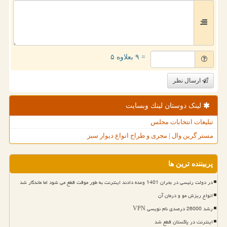
= ۹ بعلاوه ۵
ارسال نظر
لینک دوستان لینك وبسایت
تبلیغات انتخابات مجلس
مستر گرین وال | مجری و طراح انواع دیوار سبز
پربیننده ترین ها
در دولت رئیسی در بحران 1401 وعده دادند اینترنت به طور موقت قطع می شود اما ماندگار شد
انواع ریزش مو و درمان آن
رشد 26000 درصدی نام نویسی VPN
اینترنت در پاکستان قطع شد