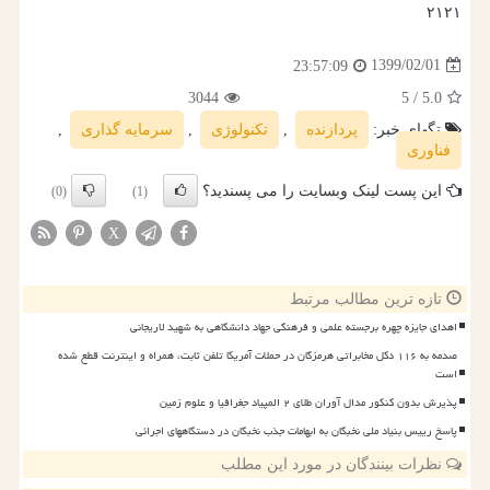
۲۱۲۱
1399/02/01
23:57:09
3044
/ 5
5.0
تگهای خبر:
پردازنده
,
تكنولوژی
,
سرمایه گذاری
,
فناوری
این پست لینک وبسایت را می پسندید؟
(0)
(1)
X
تازه ترین مطالب مرتبط
اهدای جایزه چهره برجسته علمی و فرهنگی جهاد دانشگاهی به شهید لاریجانی
صدمه به ۱۱۶ دکل مخابراتی هرمزگان در حملات آمریکا تلفن ثابت، همراه و اینترنت قطع شده
است
پذیرش بدون کنکور مدال آوران طلای ۲ المپیاد جغرافیا و علوم زمین
پاسخ رییس بنیاد ملی نخبگان به ابهامات جذب نخبگان در دستگاههای اجرائی
نظرات بینندگان در مورد این مطلب