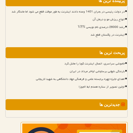
پربیننده ترین ها
در دولت رئیسی در بحران 1401 وعده دادند اینترنت به طور موقت قطع می شود اما ماندگار شد
انواع ریزش مو و درمان آن
رشد 26000 درصدی نام نویسی VPN
اینترنت در پاکستان قطع شد
پربحث ترین ها
خاموشی سراسری، اتصال اینترنت کوبا را مختل کرد
بارندگی شهابی برساوشی اواخر مرداد در ایران
اهدای جایزه چهره برجسته علمی و فرهنگی جهاد دانشگاهی به شهید لاریجانی
اولین تصویر از ستاره همدم ابط الجوزا
جدیدترین ها