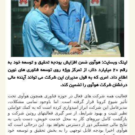
لینك وبسایت: هوآوی ضمن افزایش بودجه تحقیق و توسعه خود به
رقم ۲۰ میلیارد دلار، از تمركز ویژه روی توسعه فناوری های نوین
اطلاع داد. امری كه به قول مدیران این شركت می تواند آینده مالی
درخشان شركت هوآوی را تضمین كند.
فعالیت همه شركت های فعال در حوزه فناوری همچون هوآوی تحت
تأثیر شیوع كرونا قرار گرفته است. اما باوجود تمامی مشكلات،
مدیرعامل این شركت ابراز امیدواری كرده است كه به كمك عواملی
نظیر تثبیت و بهبود شرایط، از سر گیری فعالیتهای روتین شركت و
بازگشت كامل نیروهای كار به محل خدمت خویش، دست یابی به
نتایج مالی چشمگیر دور از دسترس نخواهد بود. این درحالی است كه
هوآوی اخیرا بودجه قابل توجهی را به بخش تحقیق و توسعه خود