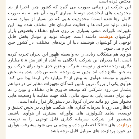
مختص كرده است.
این حركت در زمانی صورت می گیرد كه كشور چین اخیرا از بند
محدودیت های ایجادشده توسط بیماری كرونا، آن هم نه به صورت
كامل رها شده است؛ محدودیت هایی كه در بسیار از موارد سبب
توقف تولید شركت ها و فعالیت سازمان های مختلف شده بود. این
تغییرات تاثیرات منفی بسیاری بر روی صنایع مختلف بخصوص بازار
گوشیهای
هوشمند
داشته است چونكه تولید و مونتاژ بخش قابل
توجهی از گوشیهای هوشمند دنیا از برندهای مختلف، در كشور چین
انجام می شود.
هوآوی هم مشكلات زیادی را به واسطه ظهور این بحران تجربه كرده
است، اما مدیران این شركت با نگاهی به آینده از افزایش ۵.۸ میلیارد
دلاری بودجه تحقیق و توسعه شركت و عزم جدی خود برای حركت رو
به جلو اطلاع داده اند. بدین سان بودجه اختصاص داده شده به بخش
تحقیق و توسعه هوآوی به بیش از۲۰ میلیارد دلار ارتقا پیدا می كند.
هوآوی یكی از بزرگ ترین تأمین كنندگان تجهیزات مخابراتی در دنیا هم
بشمار می رود. شركتی كه توسعه فناوری های مختلف و نوین را نه
تنها برای دست یابی به سود مالی، بلكه جهت مقابله با وضعیت هایی
دشوار پیش رو مانند بحران كرونا، در دستوركار قرار داده است.
انتظار می رود با سرمایه گذاری های هنگفت هوآوی در بخش تحقیق و
توسعه، شاهد تكنولوژی های نوآورانه بیشتری از هوآوی باشیم.
همینطور این شركت سرمایه گذاری قابل توجهی را به توسعه
پردازنده
های Kirin اختصاص داده و پیشبینی می شود پیشرفت هوآوی
در حوزه پردازنده های موبایل قابل توجه باشد.