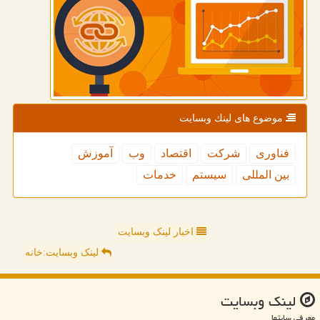
موضوع های لینك وبسایت
فناوری
شركت
اقتصاد
وب
آموزش
بین المللی
سیستم
خدمات
اخبار لینک وبسایت
لینک وبسایت:خانه
لینك وبسایت
معرفی سایتها