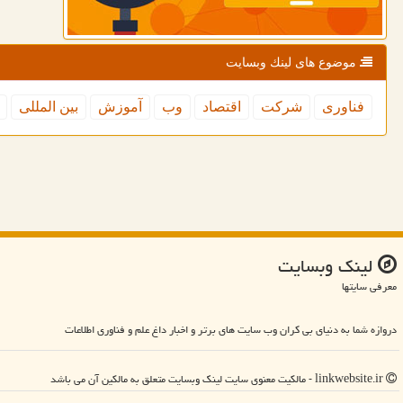
موضوع های لینك وبسایت
فناوری
شركت
اقتصاد
وب
آموزش
بین المللی
لینك وبسایت
معرفی سایتها
دروازه شما به دنیای بی کران وب سایت های برتر و اخبار داغ علم و فناوری اطلاعات
linkwebsite.ir - مالکیت معنوی سایت لینك وبسایت متعلق به مالکین آن می باشد