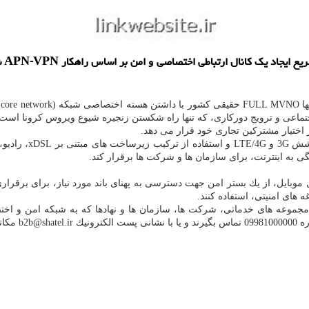
لین
 نوآورانه شبكه
اجتماعی و ترویج دوركاری، كه تنها راه شكستن زنجیره شیوع ویروس كرونا اس
 به اینترنت، برای سازمان ها و شركت ها برقرار كند.
موبایل، از یك بستر امن جهت دسترسی به پهنای باند مورد نیاز، برای برقراری
 های امنیتی، استفاده كنند.
ت ها، سازمان ها و نهادها كه به شبكه امن و اختصاصی و یا راهكار VALID IP روی سیمكارت نیاز 
كنند.