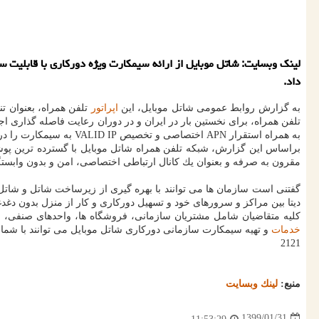
داد.
به گزارش روابط عمومی شاتل موبایل، این
اپراتور
تلفن همراه، بعنوان تنها FULL MVNO حقیقی كشور با داشتن هسته اختصاصی شبكه (core network)، با قابلیت اتصال به چندین شبكه و عرضه راهكار
تلفن همراه، برای نخستین بار در ایران و در دوران رعایت فاصله گذاری 
به همراه استقرار APN اختصاصی و تخصیص VALID IP به سیمكارت را در اختیار مشتركین تجاری خود قرار می دهد.
مقرون به صرفه و بعنوان یك كانال ارتباطی اختصاصی، امن و بدون وابستگی
گفتنی است سازمان ها می توانند با بهره گیری از زیرساخت شاتل و شاتل 
دیتا بین مراكز و سرورهای خود و تسهیل دوركاری و كار از منزل بدون دغدغه
كلیه متقاضیان شامل مشتریان سازمانی، فروشگاه ها، واحدهای صنفی، مجموعه های خدماتی، شرك
خدمات
و تهیه سیمكارت سازمانی دوركاری شاتل موبایل می توانند با شماره 09981000000 تماس بگیرند و یا با نشانی پست الكترونیك b2b@shatel.ir مكاتبه 
2121
منبع:
لینك وبسایت
1399/01/31