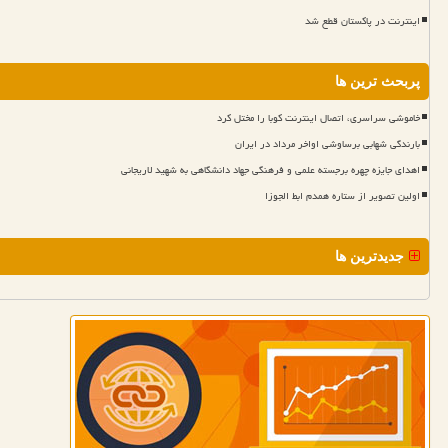
اینترنت در پاکستان قطع شد
پربحث ترین ها
خاموشی سراسری، اتصال اینترنت کوبا را مختل کرد
بارندگی شهابی برساوشی اواخر مرداد در ایران
اهدای جایزه چهره برجسته علمی و فرهنگی جهاد دانشگاهی به شهید لاریجانی
اولین تصویر از ستاره همدم ابط الجوزا
جدیدترین ها