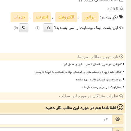
11:53:29
/ 5
5.0
تگهای خبر:
اپراتور
,
الكترونیك
,
اینترنت
,
خدمات
این پست لینک وبسایت را می پسندید؟
(0)
(1)
تازه ترین مطالب مرتبط
خاموشی سراسری، اتصال اینترنت کوبا را مختل کرد
اهدای جایزه چهره برجسته علمی و فرهنگی جهاد دانشگاهی به شهید لاریجانی
سرقت چندین میلیون دلار در ۲۵ دقیقه
استارلینک در عراق رسما فعال شد
نظرات بینندگان در مورد این مطلب
لطفا شما هم
در مورد این مطلب
نظر دهید