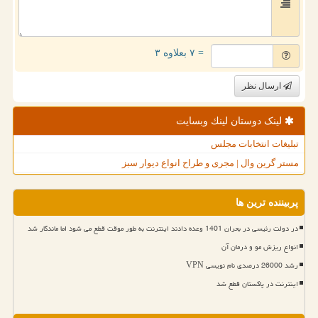
= ۷ بعلاوه ۳
ارسال نظر
لینک دوستان لینك وبسایت
تبلیغات انتخابات مجلس
مستر گرین وال | مجری و طراح انواع دیوار سبز
پربیننده ترین ها
در دولت رئیسی در بحران 1401 وعده دادند اینترنت به طور موقت قطع می شود اما ماندگار شد
انواع ریزش مو و درمان آن
رشد 26000 درصدی نام نویسی VPN
اینترنت در پاکستان قطع شد