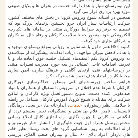
این بیمارستان سیار با هدف ارائه خدمت در بحران ها و بلایای طبیعی
مورد بهره برداری قرار می گیرد.
همچنین در آستانه شیوع ویروس كرونا در بخش های مختلف كشور،
شركت ارتباطات سیار ایران جزو نخستین برندهای بزرگ بود كه
تصمیم به برقراری شرایط دوركاری مبتنی بر سامانه های یكپارچه
الكترونیكی خود بمنظور حفظ سلامت كاركنان و رفاه حال پیمانكاران
و شركای تجاری خود گرفت.
كمیته HSE همراه اول با شناسایی و ارزیابی بموقع ریسكهای موجود و
با هدف كاهش میزان مواجهه، درباب اقدامات پیشگیرانه از مبتلاشدن
به ویروس كرونا یكم اسفندماه تشكیل جلسه فوق العاده داد و با
تعریف اقدامات عاجل عملیاتی در سه حوزه مدیریت تغییرات مبتنی
بر زیرساختهای فنی، ارتقای آگاهی و فرهنگ سازی، ایمن سازی
محیط كار در امتداد هدف تعیین شده حركت كرد.
فراهم ساختن زیرساختهای فنی بمنظور حداكثرسازی دوركاری
كاركنان با شرط عدم اختلال در سرویس، استقبال از همكاران با مواد
ضدعفونی كننده دست، تدوین دستورالعمل ویژه كاركنان و اماكن
شركت برای مقابله با شیوع كرونا، آموزش كاركنان مشاغل در رابطه
با سلامتی نظیر رستوران،
خدمات
، آبدارخانه ها، حراست، درمانگاه،
تاسیسات، تامین اقلام بهداشتی و پیشگیرانه، تغییر سیستم تردد از
انگشتی به كارتی یا چهره نگاری، راه اندازی كانال اطلاع رسانی
مختص پرسنل همراه اول جهت جلوگیری از انتشار اخبار غیرموثق و
ارائه اطلاعات به روز، شناسایی گروه های تحت ریسك نظیر خانم
های باردار، افراد بالای ۶۰ سال و بیماران صعب العلاج، بررسی