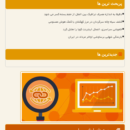
پربحث ترین ها
دقیقا به اندازه مصرف ترافیک بین الملل از حجم بسته کسر می شود
کشف سیاه چاله سرگردان در مرز کهکشان با کمک هوش مصنوعی
خاموشی سراسری، اتصال اینترنت کوبا را مختل کرد
بارندگی شهابی برساوشی اواخر مرداد در ایران
جدیدترین ها