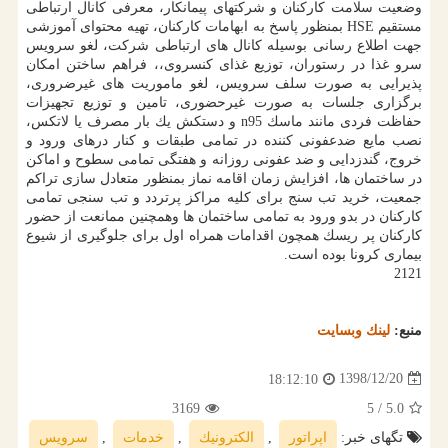
وضعیت سلامت كاركنان و شركتهای پیمانكار، معرفی كانال ارتباطی
مستقیم HSE بمنظور پاسخ به ابهامات كاركنان، تهیه محتوای آموزشی
جهت اطلاع رسانی بوسیله كانال های ارتباطی شركت، لغو سرویس
سرو غذا در رستوران، توزیع غذای كنسروی،، فراهم ساختن امكان
پذیرایی به صورت سلف سرویس، لغو ماموریت های غیرضروری،
برگزاری جلسات به صورت غیرحضوری، تامین و توزیع تجهیزات
حفاظت فردی مانند ماسك n95 و دستكش یك بار مصرف یا لاتكس،
نصب مایع ضدعفونی كننده در تمامی طبقات و كنار درهای ورود و
خروج، گندزدایی و ضد عفونی روزانه و هفتگی تمامی سطوح و اماكن
در ساختمان ها، افزایش زمان اقامه نماز بمنظور متعادل سازی تراكم
جمعیت، خرید تب سنج برای كلیه مراكز پرتردد و تب سنجی تمامی
كاركنان در بدو ورود به تمامی ساختمان ها وهمچنین ممانعت از حضور
كاركنان پر ریسك همچون اقدامات همراه اول برای جلوگیری از شیوع
بیماری كرونا بوده است.
2121
منبع:
لینك وبسایت
1398/12/20
18:12:10
3169
/ 5
5.0
تگهای خبر:
اپراتور
,
الكترونیك
,
خدمات
,
سرویس