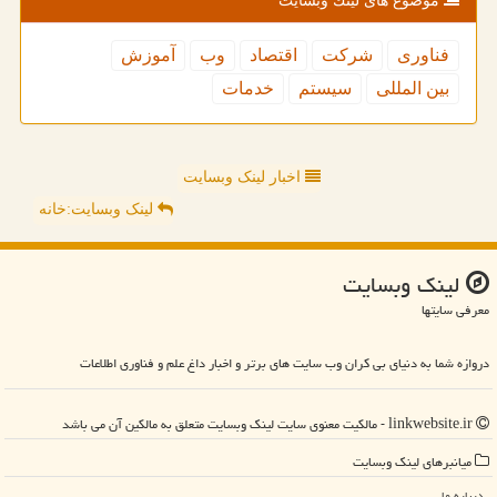
موضوع های لینك وبسایت
فناوری
شركت
اقتصاد
وب
آموزش
بین المللی
سیستم
خدمات
اخبار لینک وبسایت
لینک وبسایت:خانه
لینك وبسایت
معرفی سایتها
دروازه شما به دنیای بی کران وب سایت های برتر و اخبار داغ علم و فناوری اطلاعات
linkwebsite.ir - مالکیت معنوی سایت لینك وبسایت متعلق به مالکین آن می باشد
میانبرهای لینك وبسایت
درباره ما