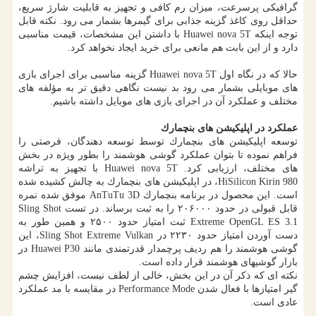
گرافیكی پرسرعت، میزان رم كافی و تجهیز به قابلیت شارژ سریع،
حداقل روی كاغذ گزینه جذابی برای گیمرها بشمار می رود. نكته قابل
توجه اینكه Huawei nova 5T با داشتن این مشخصات، قیمت مناسبی
دارد و از این بابت هم مانعی برای خرید ایجاد نخواهد كرد.
حالا كه در نگاه اول Huawei nova 5T گزینه مناسبی برای اجرای بازی
های موبایلی بشمار می رود بد نیست نگاهی دقیق تر به مؤلفه های
مختلف و عملكرد آن در اجرای بازی های موبایل داشته باشیم.
عملكرد در اپلیكیشن های بنچمارك
توسعه اپلیكیشن های بنچمارك توسط توسعه دهندگان، فرصتی را
فراهم نموده تا بتوان عملكرد گوشی هوشمند را بطور ویژه در بخش
های مختلف، ارزیابی كرد. Huawei nova 5T با تجهیز به تراشه
HiSilicon Kirin 980، در اپلیكیشن های بنچمارك به چالش كشیده شده
است. این محصول در برنامه بنچمارك AnTuTu 3D موفق شده نمره
قابل قبولی در حدود ۲۰۶۰۰۰ را به ثبت برساند. در تست Sling Shot
Extreme OpenGL ES 3.1 ثبت امتیاز حدود ۲۵۰۰ و همین طور به
دست آوردن امتیاز حدود ۲۲۳۰ در Sling Shot Extreme Vulkan، این
گوشی هوشمند را هم ردیف پرچمدار قدرتمندی مانند Huawei P30 در
بازار گوشیهای هوشمند قرار داده است.
نكته ای كه ذكر آن در این بخش، خالی از لطف نیست، افزایش چشم
گیر امتیازها با فعال شدن Performance Mode در مقایسه با مد عملكرد
عادی است.