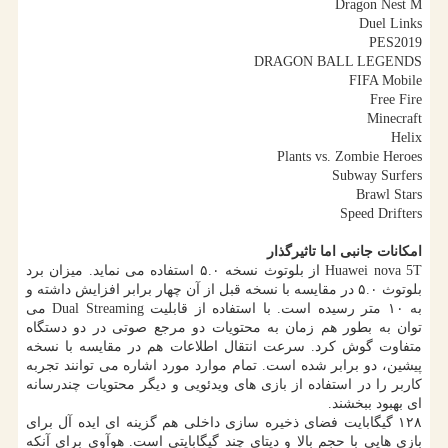
Dragon Nest M
Duel Links
PES2019
DRAGON BALL LEGENDS
FIFA Mobile
Free Fire
Minecraft
Helix
Plants vs. Zombie Heroes
Subway Surfers
Brawl Stars
Speed Drifters
امكانات جانبی اما تاثیرگذار
Huawei nova 5T از بلوتوث نسخه ۵.۰ استفاده می نماید. میزان برد
بلوتوث ۵.۰ در مقایسه با نسخه قبل از آن چهار برابر افزایش داشته و
به ۱۰ متر رسیده است. با استفاده از قابلیت Dual Streaming می
توان به بطور هم زمان به محتویات دو مرجع صوتی در دو دستگاه
متفاوت گوش كرد. سرعت انتقال اطلاعات هم در مقایسه با نسخه
پیشین، دو برابر شده است. تمام موارد مورد اشاره می توانند تجربه
كاربر را در استفاده از بازی های ویدئویی و دیگر محتویات چندرسانه
ای بهبود ببخشند.
۱۲۸ گیگابایت فضای ذخیره سازی داخلی هم گزینه ای ایده آل برای
بازی هایی با حجم بالا و دیتای چند گیگابایتی است. هوآوی برای آنكه