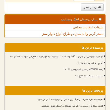
ارسال نظر
لینک دوستان لینك وبسایت
تبلیغات انتخابات مجلس
مستر گرین وال | مجری و طراح انواع دیوار سبز
پربیننده ترین ها
در دولت رئیسی در بحران 1401 وعده دادند اینترنت به طور موقت قطع می شود اما ماندگار شد
انواع ریزش مو و درمان آن
رشد 26000 درصدی نام نویسی VPN
اینترنت در پاکستان قطع شد
پربحث ترین ها
دقیقا به اندازه مصرف ترافیک بین الملل از حجم بسته کسر می شود
کشف سیاه چاله سرگردان در مرز کهکشان با کمک هوش مصنوعی