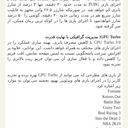
اجرای بازی PUBG به مدت حدود ۳۰ دقیقه، تنها ۳ درصد از شارژ
باتری كم خواهد شد. در صورتیكه شارژر ۲۲.۵ واتی مجهز به قابلیت
شارژ سریع هم در مدت زمانی حدود ۳۰ دقیقه، گوشی را ۵۰ درصد
شارژ خواهدنمود تا اجرای بازی ها را در كوتاه ترین زمان ممكن، از
سر گرفته شود.
GPU Turbo
؛ مدیریت گرافیكی با نهایت قدرت
GPU Turbo 3.0 با كاهش مصرف باتری، بهینه سازی عملكرد را در
اجرای بازی های مختلف به همراه خواهد داشت. این توانایی، علاوه بر
افزایش سرعت پاسخگویی نسبت به لمس صفحه نمایش، افت فریم
را كاهش داده و با فعال سازی آن می توان فریم ریت بالاتری را
تجربه نمود.
از بازی های مطرحی كه می توانند از GPU Turbo بهره برده و تجربه
كاربر را در اجرای بازی های ویدئویی بهبود بخشند می توان به موارد
زیر اشاره كرد:
Fortnite
Knives Out
Battle Bay
Crazy Taxi
Real Racing 3
Into the Dead 2
NBA 2K19