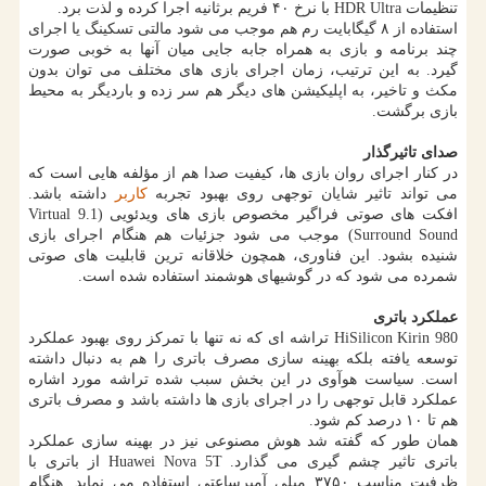
تنظیمات HDR Ultra با نرخ ۴۰ فریم برثانیه اجرا كرده و لذت برد.
استفاده از ۸ گیگابایت رم هم موجب می شود مالتی تسكینگ یا اجرای
چند برنامه و بازی به همراه جابه جایی میان آنها به خوبی صورت
گیرد. به این ترتیب، زمان اجرای بازی های مختلف می توان بدون
مكث و تاخیر، به اپلیكیشن های دیگر هم سر زده و باردیگر به محیط
بازی برگشت.
صدای تاثیرگذار
در كنار اجرای روان بازی ها، كیفیت صدا هم از مؤلفه هایی است كه
می تواند تاثیر شایان توجهی روی بهبود تجربه
كاربر
داشته باشد.
افكت های صوتی فراگیر مخصوص بازی های ویدئویی (Virtual 9.1
Surround Sound) موجب می شود جزئیات هم هنگام اجرای بازی
شنیده بشود. این فناوری، همچون خلاقانه ترین قابلیت های صوتی
شمرده می شود كه در گوشیهای هوشمند استفاده شده است.
عملكرد باتری
HiSilicon Kirin 980 تراشه ای كه نه تنها با تمركز روی بهبود عملكرد
توسعه یافته بلكه بهینه سازی مصرف باتری را هم به دنبال داشته
است. سیاست هوآوی در این بخش سبب شده تراشه مورد اشاره
عملكرد قابل توجهی را در اجرای بازی ها داشته باشد و مصرف باتری
هم تا ۱۰ درصد كم شود.
همان طور كه گفته شد هوش مصنوعی نیز در بهینه سازی عملكرد
باتری تاثیر چشم گیری می گذارد. Huawei Nova 5T از باتری با
ظرفیت مناسب ۳۷۵۰ میلی آمپرساعتی استفاده می نماید. هنگام