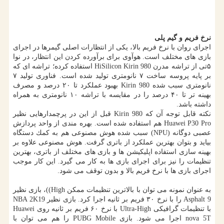
نرخ فریم و گیم پلی
اجرای روان با نرخ فریم بالا، یكی از انتظارات اصلی گیمرها در اجرای
بازی های مختلف است. هوآوی برای برآورده كردن این انتظار، در نوا
۵تی از تراشه مدرن HiSilicon Kirin 980 استفاده كرده؛ تراشه ای كه
بر پایه پروسه ساخت ۷ نانومتری تولید شده است. فناوری تولید ۷
نانومتری سبب شده Kirin 980 بهبود عملكرد تا ۲۰ درصد و مصرف
بهینه تر تا ۴۰ درصد را در مقایسه با تراشه ۱۰ نانومتری به همراه
داشته باشد.
نكته قابل توجه آن كه Kirin 980 قبل از این در پرچمدارهایی نظیر
Huawei P30 Pro هم استفاده شده است. بهره مندی از واحد پردازش
عصبی دوگانه (NPU) سبب شده هوش مصنوعی هم به كمك دستگاه
بیاید و بتوان بهترین عملكرد از باتری گرفت. هوش مصنوعی علاوه بر
بهینه سازی استفاده اپلیكیشن ها و بازی های مختلف از باتری، بهترین
تنظیمات را نیز برای اجرای بازی ها به كار می گیرد. این كار موجب
اجرای بازی ها با نرخ فریم بالا و بدون توقف می شود.
به عنوان نمونه می توان با بالاترین تنظیمات ممكن High))، بازی نظیر
Asphalt 9 را با نرخ ۳۰ فریم بر ثانیه اجرا كرد. بازی نظیر NBA 2K19
با تنظیمات گرافیكی Ultra-High با نرخ ۶۰ فریم بر ثانیه روی Huawei
nova 5T اجرا می شود. بازی PUBG Mobile را هم می توان با