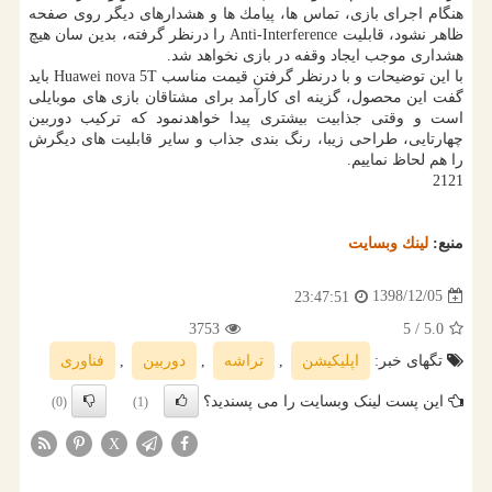
هنگام اجرای بازی، تماس ها، پیامك ها و هشدارهای دیگر روی صفحه
ظاهر نشود، قابلیت Anti-Interference را درنظر گرفته، بدین سان هیچ
هشداری موجب ایجاد وقفه در بازی نخواهد شد.
با این توضیحات و با درنظر گرفتن قیمت مناسب Huawei nova 5T باید
گفت این محصول، گزینه ای كارآمد برای مشتاقان بازی های موبایلی
است و وقتی جذابیت بیشتری پیدا خواهدنمود كه تركیب دوربین
چهارتایی، طراحی زیبا، رنگ بندی جذاب و سایر قابلیت های دیگرش
را هم لحاظ نماییم.
2121
منبع:
لینك وبسایت
1398/12/05
23:47:51
3753
/ 5
5.0
تگهای خبر:
اپلیكیشن
,
تراشه
,
دوربین
,
فناوری
این پست لینک وبسایت را می پسندید؟
(0)
(1)
X