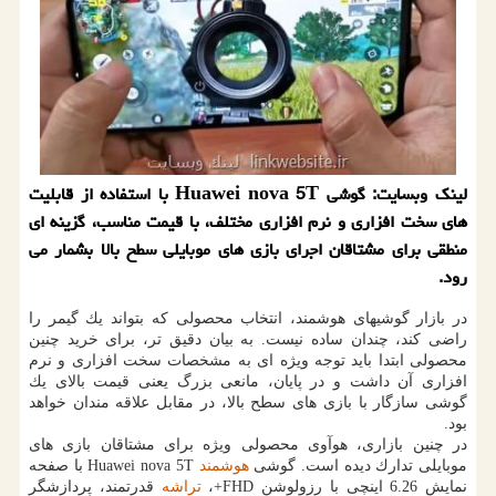
لینك وبسایت: گوشی Huawei nova 5T با استفاده از قابلیت
های سخت افزاری و نرم افزاری مختلف، با قیمت مناسب، گزینه ای
منطقی برای مشتاقان اجرای بازی های موبایلی سطح بالا بشمار می
رود.
در بازار گوشیهای هوشمند، انتخاب محصولی كه بتواند یك گیمر را
راضی كند، چندان ساده نیست. به بیان دقیق تر، برای خرید چنین
محصولی ابتدا باید توجه ویژه ای به مشخصات سخت افزاری و نرم
افزاری آن داشت و در پایان، مانعی بزرگ یعنی قیمت بالای یك
گوشی سازگار با بازی های سطح بالا، در مقابل علاقه مندان خواهد
بود.
در چنین بازاری، هوآوی محصولی ویژه برای مشتاقان بازی های
موبایلی تدارك دیده است. گوشی
هوشمند
Huawei nova 5T با صفحه
نمایش 6.26 اینچی با رزولوشن FHD+،
تراشه
قدرتمند، پردازشگر