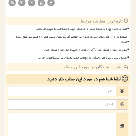
X
تازه ترین مطالب مرتبط
اهدای جایزه چهره برجسته علمی و فرهنگی جهاد دانشگاهی به شهید لاریجانی
صدمه به ۱۱۶ دکل مخابراتی هرمزگان در حملات آمریکا تلفن ثابت، همراه و اینترنت قطع شده
است
پذیرش بدون کنکور مدال آوران طلای ۲ المپیاد جغرافیا و علوم زمین
پاسخ رییس بنیاد ملی نخبگان به ابهامات جذب نخبگان در دستگاههای اجرائی
نظرات بینندگان در مورد این مطلب
لطفا شما هم
در مورد این مطلب
نظر دهید