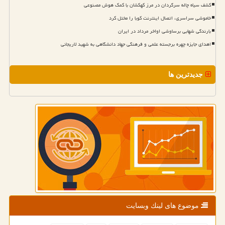
کشف سیاه چاله سرگردان در مرز کهکشان با کمک هوش مصنوعی
خاموشی سراسری، اتصال اینترنت کوبا را مختل کرد
بارندگی شهابی برساوشی اواخر مرداد در ایران
اهدای جایزه چهره برجسته علمی و فرهنگی جهاد دانشگاهی به شهید لاریجانی
جدیدترین ها
موضوع های لینك وبسایت