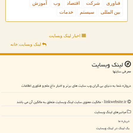
فناوری
شركت
اقتصاد
وب
آموزش
بین المللی
سیستم
خدمات
اخبار لینک وبسایت
لینک وبسایت:خانه
لینك وبسایت
معرفی سایتها
دروازه شما به دنیای بی کران وب سایت های برتر و اخبار داغ علم و فناوری اطلاعات
linkwebsite.ir - مالکیت معنوی سایت لینك وبسایت متعلق به مالکین آن می باشد
میانبرهای لینك وبسایت
درباره ما
بک لینک در لینك وبسایت