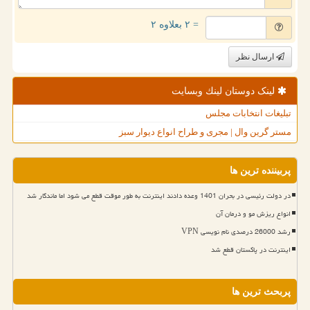
= ۲ بعلاوه ۲
ارسال نظر
لینک دوستان لینك وبسایت
تبلیغات انتخابات مجلس
مستر گرین وال | مجری و طراح انواع دیوار سبز
پربیننده ترین ها
در دولت رئیسی در بحران 1401 وعده دادند اینترنت به طور موقت قطع می شود اما ماندگار شد
انواع ریزش مو و درمان آن
رشد 26000 درصدی نام نویسی VPN
اینترنت در پاکستان قطع شد
پربحث ترین ها