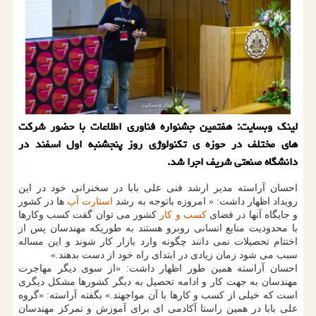
لینك وبسایت: هفتمین جشنواره فناوری اطلاعات با حضور شركت
های مختلف در حوزه ی تكنولوژی روز پنجشنبه اول اسفند در
دانشگاه صنعتی شریف اجرا شد.
احسان آراسته مدیر ارشد فنی علی بابا در سخنرانی خود در این
رویداد اظهار داشت: « امروزه باتوجه به رشد
استارت آپ
ها در كشور
و جایگاه آنها در فضای
كسب و كار
كشور می توان گفت كسب وكارها
با محدودیت منابع انسانی روبرو هستند به طوریكه مهندسان پس از
اختتام تحصیلات نمی دانند چگونه وارد بازار كار شوند و این مساله
سبب می شود زمان زیادی در ابتدای راه خود از دست بدهند.»
احسان آراسته همین طور اظهار داشت: «از سوی دیگر مهاجرت
مهندسان به جهت كار و ادامه تحصیل به دیگر كشورها مشكل دیگری
است كه خیلی از كسب و كارها با آن مواجهند.» بگفته آراسته: «گروه
علی بابا در همین راستا آكادمی ای برای آموزش و تمركز مهندسان