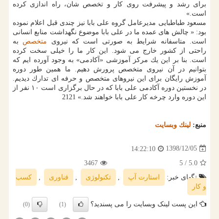
برای رشد و پیشرفت روی كار و تخصص شان، راه اندازی كرده
است.»
مسعود طباطبایی مدیرعامل گروه علی بابا نیز چندی قبل اعلام نموده
بود: « چالش های عمده ما در علی بابا موضوع نگهداشت منابع انسانی
است. متاسفانه شرایط به صورتی است كه نیروی
متخصص
به
راحتی از كشور خارج می شود. این كار ما را خیلی سخت كرده
است. بنا بر این یك مركز آموزشی «آكادمی» به وجود آورده ایم كه
بتوانیم در آن نیروی متخصص پرورش دهیم. ما همین طور دوره
آموزش رایگان برای این نیروهای متخصص و حرفه ای تدارك دیدیم.
در نخستین دوره آكادمی علی بابا كه در حال برگزاری است ۱۰ نفر از
این دوره وارد چرخه كار علی بابا خواهند شد.» 2121
منبع:
لینك وبسایت
1398/12/05
14:22:10
3467
/ 5
5.0
تگهای خبر:
استارت آپ
,
تكنولوژی
,
فناوری
,
كسب
و كار
این پست لینک وبسایت را می پسندید؟
(0)
(1)