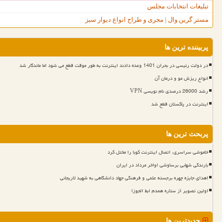
تبلیغات انتخابات مجلس
مستر گرین وال | مجری و طراح انواع دیوار سبز
پربیننده ترین ها
در دولت رئیسی در بحران 1401 وعده دادند اینترنت به طور موقت قطع می شود اما ماندگار شد
انواع ریزش مو و درمان آن
رشد 26000 درصدی نام نویسی VPN
اینترنت در پاکستان قطع شد
پربحث ترین ها
خاموشی سراسری، اتصال اینترنت کوبا را مختل کرد
بارندگی شهابی برساوشی اواخر مرداد در ایران
اهدای جایزه چهره برجسته علمی و فرهنگی جهاد دانشگاهی به شهید لاریجانی
اولین تصویر از ستاره همدم ابط الجوزا
جدیدترین ها