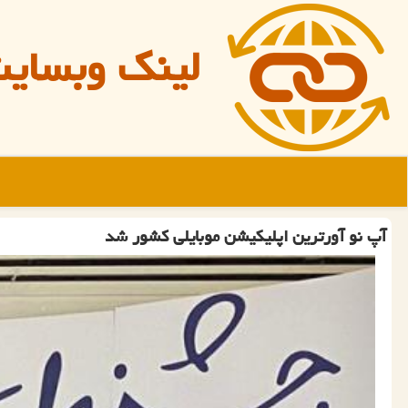
لینک وبسای
آپ نو آورترین اپلیكیشن موبایلی كشور شد