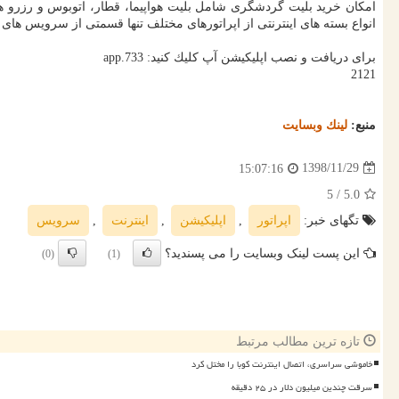
امكان خرید بلیت گردشگری شامل بلیت هواپیما، قطار، اتوبوس و رزرو هت
انواع بسته های اینترنتی از اپراتورهای مختلف تنها قسمتی از سرویس های 
برای دریافت و نصب اپلیكیشن آپ كلیك كنید: app.733
2121
منبع:
لینك وبسایت
1398/11/29
15:07:16
/ 5
5.0
تگهای خبر:
اپراتور
,
اپلیكیشن
,
اینترنت
,
سرویس
این پست لینک وبسایت را می پسندید؟
(0)
(1)
تازه ترین مطالب مرتبط
خاموشی سراسری، اتصال اینترنت کوبا را مختل کرد
سرقت چندین میلیون دلار در ۲۵ دقیقه