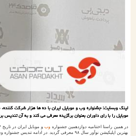
لینك وبسایت: جشنواره وب و موبایل ایران با ده ها هزار شركت كننده،
موبایل را با رای داوران بعنوان برگزیده معرفی می كند و به آن تندیس برت
در همین راستا اختتامیه دوازدهمین جشنواره
وب
بهترین اپلیكیشن نوآور سال ۹۸ معرفی گردید. در ادامه تندیس جشنواره وب و موبایل ایران به آقای مهندس حیدری بعنوان نماینده آپ در این مراسم اعطا گردید.