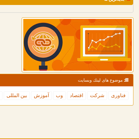
موضوع های لینك وبسایت
فناوری
شركت
اقتصاد
وب
آموزش
بین المللی