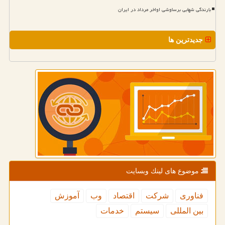
بارندگی شهابی برساوشی اواخر مرداد در ایران
جدیدترین ها
موضوع های لینك وبسایت
فناوری
شركت
اقتصاد
وب
آموزش
بین المللی
سیستم
خدمات