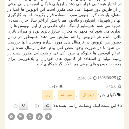
در اختیار هیوندایی قرار می دهد و ارزیابی ناوگان اتوبوس رانی برقی
را از طریق دور تسهیل می كند. مقرر است این اتوبوس ها ابتدا در
سئول، پایتخت كره جنوبی مورد استفاده قرار بگیرند، اما به كارگیری
آنها در شهرهای اینچئون و دائجون هم تا پیش از آخر سال جاری میلادی
شروع می شود. همینطور ایستگاه های خاصی برای این اتوبوس ها راه
اندازی می شود كه مجهز به مخازن شارژ باتری بوده و میزان باتری
باقی مانده هر اتوبوس را هم نمایش می دهند. همینطور در زمان
حضور هر اتوبوس در ترمینال های مورد اشاره وضعیت آنها بررسی
می شود تا در صورت وجود نقص فنی پیام اخطار ارسال شده و از
اعزام اتوبوس ها جلوگیری شود. كی تی و هیوندایی مقرر است در
زمینه تولید و استفاده از كامیون های خودران و پلاتفورمی برای
مدیریت خودرو های برقی هم با یكدیگر همكاری كنند.
1398/06/25
19:46:07
3919
/ 5
5.0
تگهای خبر:
دیجیتال
,
سیستم
,
وب
این پست لینک وبسایت را می پسندید؟
(0)
(1)
X