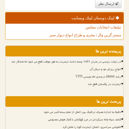
ارسال نظر
لینک دوستان لینك وبسایت
تبلیغات انتخابات مجلس
مستر گرین وال | مجری و طراح انواع دیوار سبز
پربیننده ترین ها
در دولت رئیسی در بحران 1401 وعده دادند اینترنت به طور موقت قطع می شود اما ماندگار شد
انواع ریزش مو و درمان آن
رشد 26000 درصدی نام نویسی VPN
اینترنت در پاکستان قطع شد
پربحث ترین ها
دقیقا به اندازه مصرف ترافیک بین الملل از حجم بسته کسر می شود
کشف سیاه چاله سرگردان در مرز کهکشان با کمک هوش مصنوعی
خاموشی سراسری، اتصال اینترنت کوبا را مختل کرد