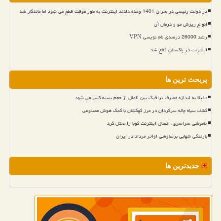
در دولت رئیسی در بحران 1401 وعده دادند اینترنت به طور موقت قطع می شود اما ماندگار شد
انواع ریزش مو و درمان آن
رشد 26000 درصدی نام نویسی VPN
اینترنت در پاکستان قطع شد
پربحث ترین ها
دقیقا به اندازه مصرف ترافیک بین الملل از حجم بسته کسر می شود
کشف سیاه چاله سرگردان در مرز کهکشان با کمک هوش مصنوعی
خاموشی سراسری، اتصال اینترنت کوبا را مختل کرد
بارندگی شهابی برساوشی اواخر مرداد در ایران
جدیدترین ها