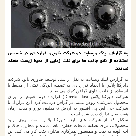
به گزارش لینك وبسایت دو شركت خارجی، قراردادی در خصوص
استفاده از نانو جاذب ها برای نفت زدایی از محیط زیست منعقد
نمودند.
به گزارش لینك وبسایت به نقل از ستاد توسعه فناوری نانو، شركت
دایركتا پلاس با انعقاد قراردادی به تصفیه آلودگی نفتی از محیط با
استفاده از جاذب حاوی گرافن كمك می نماید.
شركت دایركتا پلاس (Directa Plus) قرارداد دوم خویش را برای
محصول تمیزكننده روغن مبتنی بر گرافن دریافت كرد. این قرارداد با
شركت جی اس پی آفشور به ارزش ۵ میلیون یورو و مدت زمان
هفت سال تدارك دیده شده است.
سكتار كه از شركت های تابعه دایركتا پلاس است، روی تولید
محصولاتی برای تصفیه مایعات حفاری باقی مانده و مخازن، خاك و
آب آلوده به نفت و همینطور تمیزكاری مخازن نفت كار می كند. این