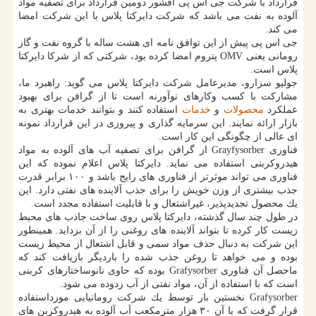
قرارداد با شركت جی اس پی آفشور دومین قرارداد برای تصفیه مواد
آلوده به نفت می باشد كه شركت دایركتا پلاس با این شركت امضا
می كند.
جی اس پی پیش از این توافق نامه ای هشت ساله با گروه نفت و گاز
رومانی یعنی OMV پتروم امضا كرده بود، شركتی كه از شركا دایركتا
پلاس است.
جولیو سزارو، مدیرعامل شركت دایركتا پلاس می گوید: راهبرد ما،
مشاركت با كسب وكارهای نوآورنه است تا از گرافن برای بهبود
عملكرد
محصولات
و
خدمات
استفاده كنند و بتوانند خدمات بهتری به
بازار ارائه نمایند. این سرمایه گذاری و پیروزی در این قرارداد نمونه
ای عالی از چگونگی این كار است.
فناوری Grayfysorber از گرافن برای تصفیه آب های آلوده به مواد
هیدروكربنی استفاده می نماید. دایركتا پلاس اعلام نموده كه این
فناوری می تواند موثرتر از فناوری های رایج باشد و ۱۰۰ برابر قدرت
جذب بیشتری از وزن خویش را برای جذب آلاینده های نفتی دارد. این
یك محصول تجدیدپذیر، غیراشتعال و با قابلیت استفاده مجدد است.
در طول چند سال گذشته، دایركتا پلاس روی ساخت جاذب های محیط
زیست كار كرده تا بتواند آلاینده های روغنی را از آن بزداید. همینطور
این شركت به دنبال حذف مواد سمی و قابل اشتعال از محیط زیست
بوده و می خواهد تا روغن جذب شده را باردیگر بازیافت كند كه
ماحصل آن فناوری Grafysorber بوده كه حاوی نانوساختارهای كربنی
است كه با استفاده از آن، مواد نفتی از آب زدوده می شود.
Grafysorber نخستین بار توسط یك شركت رومانیایی مورداستفاده
قرار گرفت كه با آن ۳۰ هزار مترمكعب آب آلوده به هیدروكربن های