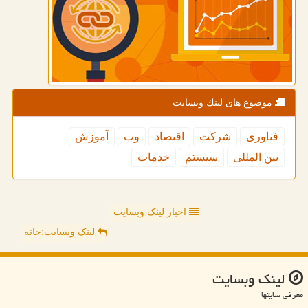
موضوع های لینك وبسایت
فناوری
شركت
اقتصاد
وب
آموزش
بین المللی
سیستم
خدمات
اخبار لینک وبسایت
لینک وبسایت:خانه
لینك وبسایت
معرفی سایتها