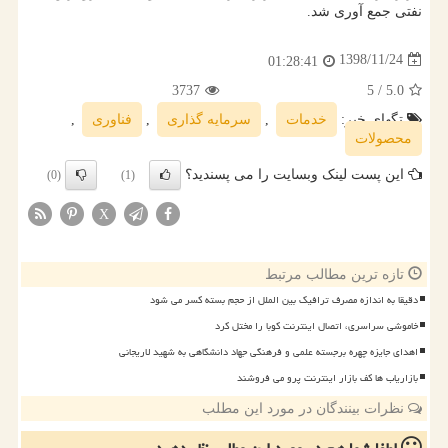
نفتی جمع آوری شد.
1398/11/24
01:28:41
3737
/ 5
5.0
تگهای خبر:
خدمات
,
سرمایه گذاری
,
فناوری
,
محصولات
این پست لینک وبسایت را می پسندید؟
(0)
(1)
X
تازه ترین مطالب مرتبط
دقیقا به اندازه مصرف ترافیک بین الملل از حجم بسته کسر می شود
خاموشی سراسری، اتصال اینترنت کوبا را مختل کرد
اهدای جایزه چهره برجسته علمی و فرهنگی جهاد دانشگاهی به شهید لاریجانی
بازاریاب ها کف بازار اینترنت پرو می فروشند
نظرات بینندگان در مورد این مطلب