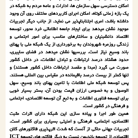
امكان دسترسی سهل سازمان ها، ادارات و عامه مردم به شبكه در
یك بازه زمانی كوتاه، امكان اجرای كاربردهای مختلف روی آن وجود
داشته باشد، امری اجتناب­ناپذیر می نماید. از جانب دیگر تجربیات
موجود نشان میدهد برای ایجاد جامعه اطلاعاتی خرد محور­، توسعه
اقتصاد دانش­بنیان و ساختار­های مناسب برای امور اجتماعی و
زندگی روزمره شهروندان به برخورداری از یك شبكه ملی با پهنای
باند وسیع نیاز است. بررسی­ها نشان می­دهد در فضای سایبری،
حدود هشتاد درصد ارتباطات و تبادل اطلاعات، در داخل كشور
صورت می گیرد (مبدا و مقصد ارتباطات داخل كشور هستند) و
تنها كمتر از بیست درصد باقی­مانده در مقیاس بین المللی هستند.
پس توسعه شبكه ملی اطلاعات با تامین پهنای باند وسیع، سهل
الوصول و به خصوص ارزان قیمت بودن آن، بستر بسیار خوبی
برای توسعه فناوری اطلاعات و به تبع آن توسعه اقتصادی، اجتماعی
و فرهنگی در كشور است.
همین طور اجرا و پیاده سازی این شبكه دارای اثرات مثبت
اقتصادی، اجتماعی، فرهنگی و امنیتی بسیاری برای كشور است.
تجربیات جهانی حاكی از آنست كه شدت اثرپذیری فاكتورهای كلان
اقتصادی از توسعه باندپهن نسبت به دیگر فاكتورهای توسعه ICT