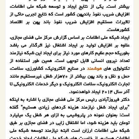
بیشتر است. یكی از نتایج ایجاد و توسعه شبكه ملی اطلاعات،
افزایش ضریب نفوذ باندپهن كشور است كه نتایج تجربی حاكی از
تاثیرات مستقیم افزایش ضریب نفوذ باند پهن بر اقتصاد
كشورهاست.
ایجاد شبكه ملی اطلاعات بر اساس گزارش مركز ملی فضای مجازی،
علاوه بر افزایش تولید بر ایجاد اشتغال نیز اثرگذار می باشد
بطوریكه حجم عظیم كارهای مورد نیاز برای ایجاد این شبكه نیازمند
تعداد نیروی انسانی قابل توجهی است. همین طور استفاده از
تكنولوژی های
هوشمند
در صنایع الكترونیك، كشاورزی، سلامت،
حمل و نقل و باند پهن بیشتر از ۷۰هزار شغل غیرمستقیم مانند
تجارت الكترونیك، سلامت الكترونیك و دیگر خدمات الكترونیكی تا
آخر سال ۲۰۱۴ ایجاد خواهدنمود.
دكتر فیروزآبادی رئیس مركز ملی فضای مجازی با اشاره به اینكه
"برای ایجاد شغل نیازمند هزینه كردهای زیادی هستیم" گفته
است: بعنوان نمونه در پتروشیمی به ازای هر شغل یك میلیارد
تومان باید هزینه شود، اما اشتغال زایی در فضای مجازی بر طبق
شبكه ملی اطلاعات ارزان است البته نیازمند توسعه شبكه ملی
اطلاعات هستیم. از خاصیت های شبكه ملی اطلاعات ایجاد خدمت