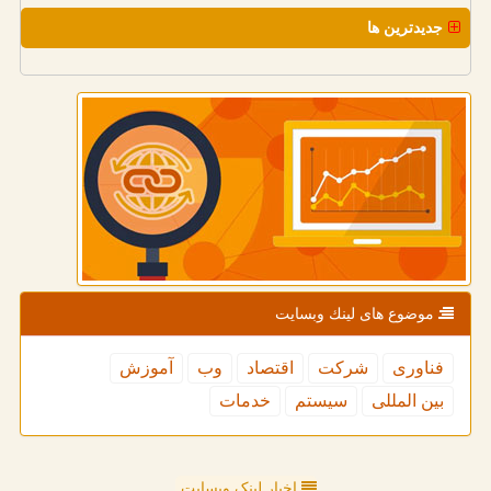
جدیدترین ها
موضوع های لینك وبسایت
فناوری
شركت
اقتصاد
وب
آموزش
بین المللی
سیستم
خدمات
اخبار لینک وبسایت