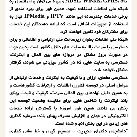
ADSL، WiMax، GPRS، 3G و غیره می توان برای اتصال به
شبكه ملی اطلاعات استفاده نمود. همین طور برای بهره مندی از
برخی خدمات چندرسانه ایی مانند IPTV و IPMedia نیاز به
استفاده از تجهیزات اضافی است كه ارائه دهندگان این خدمات
برای مشتركان خود تامین خواهند كرد.
شبكه ملی اطلاعات بعنوان زیرساخت ملی ارتباطی و اطلاعاتی و برای
دسترسی با سرعت بالا به سایت های داخل كشور است بدین جهت
در صورت بروز مشكل در دروازه های بین الملل و اینترنت،
دسترسی به سایت هایی كه در كشور میزبانی می شوند، گرفتار
مشكل نخواهد شد.
دسترسی مطمئن، ارزان و با كیفیت به اینترنت و خدمات ارتباطی از
عوامل اصلی در توسعه فناوری اطلاعات و ارتباطات كشورهاست و
به همین دلیل نهادهای بین المللی سرعت، كیفیت و قیمت پهنای
باند اینترنت را شاخص هایی برای مقایسه وضعیت توسعه این
بخش می دانند. همین طور امروزه با گسترش ارائه خدمات
الكترونیكی در جهان و افزایش مصرف پهنای باند؛ سرمایه گذاری
های زیادی در این بخش انجام شده است.
*دانشجوی دكترای مدیریت
–
تصمیم گیری و خط مشی گذاری