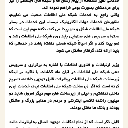
خدماتی نظیر استفاده از پیام رسان ها و شبكه های اجتماعی را نیز
برای مردمشان بصورت بومی فراهم نموده اند.
وقتی راجع به خدمات شبكه ملی اطلاعات صحبت می نماییم،
منظورمان خدمات دولت الكترونیك نیست. این خدمات در بستر
شبكه ملی اطلاعات شكل و نمو پیدا می كند. نكته مهم این است كه
محتوا و سرویس های محتوایی باید روی شبكه ملی اطلاعات رشد و
نمو پیدا كند و اگر احیاناً شبكه ضعفی داشته باشد در خدماتی كه
باید ارائه كند، گرفتار مشكل می شود.
وزیر ارتباطات و فناوری اطلاعات با اشاره به برقراری و سرویس
دهی شبكه ملی اطلاعات در آبان ماه گذشته، با تاكید بر اینكه
زیرساخت شبكه ملی اطلاعات پیشرفت قابل توجهی داشته، تصریح
كرده است كه اگر زیرساخت شبكه ملی اطلاعات نبود، خدمات ابری
داخلی نداشتیم و خیلی از زیرساخت های مهم دیگر امروز، شاید دو
میلیون راننده تاكسی اینترنتی و مردم در عذابی بزرگ و مشكل
بودند و بانك ها مختل بودند.
قابل ذكر است كه از تمام امكانات موجود اتصال به اینترنت مانند