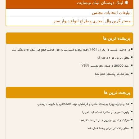
لینک دوستان لینك وبسایت
تبلیغات انتخابات مجلس
مستر گرین وال | مجری و طراح انواع دیوار سبز
پربیننده ترین ها
در دولت رئیسی در بحران 1401 وعده دادند اینترنت به طور موقت قطع می شود اما ماندگار شد
انواع ریزش مو و درمان آن
رشد 26000 درصدی نام نویسی VPN
اینترنت در پاکستان قطع شد
پربحث ترین ها
اهدای جایزه چهره برجسته علمی و فرهنگی جهاد دانشگاهی به شهید لاریجانی
اولین تصویر از ستاره همدم ابط الجوزا
سرقت چندین میلیون دلار در ۲۵ دقیقه
استارلینک در عراق رسما فعال شد