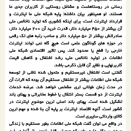
رسانی در روستاهاست و مشاغل روستایی از كاربران جدی ما
هستند. او همینطور بیان داشته: پایه شبكه ملی ما اینترنت و
قرارداد اینترنت است، برای اینكه كشوری كه تولید ناخالص ملی
آن بیشتر از ۴۵۰ میلیارد دلار، قدرت خرید آن ۲۰۰ میلیارد دلار،
صادراتش بیشتر از ۵۰ میلیارد دلار و صاحب رتبه های تك رقمی
در حوزه های گوناگون علمی است هیچ گاه نمی تواند اینترنت
خارجی را قطع یا محدود كند. پس تاثیر اقتصادی شبكه ملی
اطلاعات در تولید ناخالص ملی، رشد اشتغال و كاهش قیمت
كاربرنهایی و نظایر آن قابل ذكرمی باشد.
گفتنی است اشتغال غیرمستقیم و متحول شده ناشی از توسعه
شبكه ملی اطلاعات بیشتر از اشتغال مستقیم آن بوده كه اثرات آن
در مدت زمان طولانی تری مشخص خواهد شد. عرضه خدمات
اینترنت از دو قسمت بستر انتقال یا خطوط مخابراتی و پهنای باند
تشكیل شده است. پهنای باند اصلی ترین موضوع اینترنت در
كشور است. آنچه اقتصاد اینترنت بر پایه آن بنا شده و مهم ترین
كالای وارداتی سایبری است.
در واقع می توان گفت شبكه ملی اطلاعات بطور مستقیم با زندگی
مردم سروكار دارد بطوریكه جمعیتی قابل توجهی از آنها در این