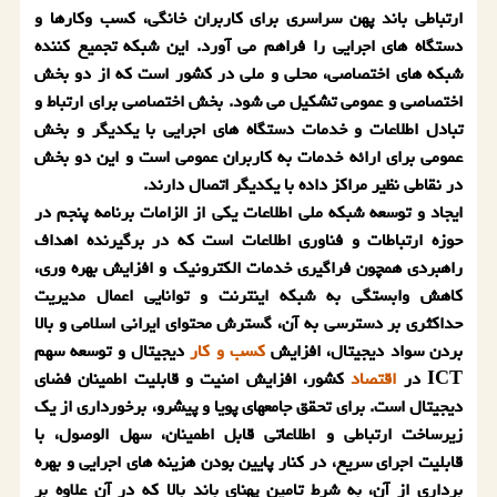
ارتباطی باند پهن سراسری برای كاربران خانگی، كسب وكارها و
دستگاه های اجرایی را فراهم می آورد. این شبكه تجمیع كننده
شبكه های اختصاصی، محلی و ملی در كشور است كه از دو بخش
اختصاصی و عمومی تشكیل می شود. بخش اختصاصی برای ارتباط و
تبادل اطلاعات و خدمات دستگاه های اجرایی با یكدیگر و بخش
عمومی برای ارائه خدمات به كاربران عمومی است و این دو بخش
در نقاطی نظیر مراكز داده با یكدیگر اتصال دارند.
ایجاد و توسعه شبكه ملی اطلاعات یكی از الزامات برنامه پنجم در
حوزه ارتباطات و فناوری اطلاعات است كه در برگیرنده اهداف
راهبردی همچون فراگیری خدمات الكترونیك و افزایش بهره وری،
كاهش وابستگی به شبكه اینترنت و توانایی اعمال مدیریت
حداكثری بر دسترسی به آن، گسترش محتوای ایرانی اسلامی و بالا
بردن سواد دیجیتال، افزایش
كسب و كار
دیجیتال و توسعه سهم
ICT در
اقتصاد
كشور، افزایش امنیت و قابلیت اطمینان فضای
دیجیتال است. برای تحقق جامعه­ای پویا و پیشرو، برخورداری از یك
زیرساخت ارتباطی و اطلاعاتی قابل اطمینان، سهل الوصول، با
قابلیت اجرای سریع، در كنار پایین بودن هزینه های اجرایی و بهره
برداری از آن، به شرط تامین پهنای باند بالا كه در آن علاوه بر