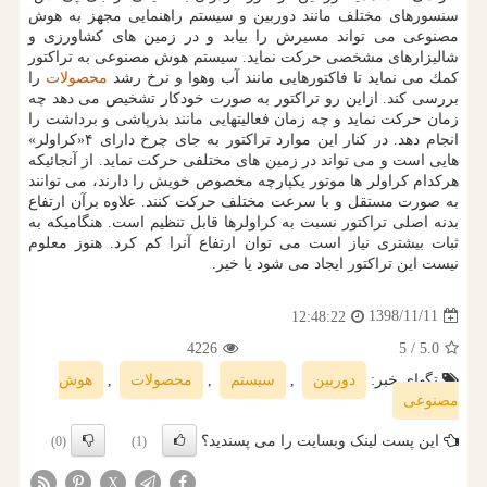
سنسورهای مختلف مانند دوربین و سیستم راهنمایی مجهز به هوش
مصنوعی می تواند مسیرش را بیابد و در زمین های كشاورزی و
شالیزارهای مشخصی حركت نماید. سیستم هوش مصنوعی به تراكتور
كمك می نماید تا فاكتورهایی مانند آب وهوا و نرخ رشد
محصولات
را
بررسی كند. ازاین رو تراكتور به صورت خودكار تشخیص می دهد چه
زمان حركت نماید و چه زمان فعالیتهایی مانند بذرپاشی و برداشت را
انجام دهد. در كنار این موارد تراكتور به جای چرخ دارای ۴«كراولر»
هایی است و می تواند در زمین های مختلفی حركت نماید. از آنجائیكه
هركدام كراولر ها موتور یكپارچه مخصوص خویش را دارند، می توانند
به صورت مستقل و با سرعت مختلف حركت كنند. علاوه برآن ارتفاع
بدنه اصلی تراكتور نسبت به كراولرها قابل تنظیم است. هنگامیكه به
ثبات بیشتری نیاز است می توان ارتفاع آنرا كم كرد. هنوز معلوم
نیست این تراكتور ایجاد می شود یا خیر.
1398/11/11
12:48:22
4226
/ 5
5.0
تگهای خبر:
دوربین
,
سیستم
,
محصولات
,
هوش
مصنوعی
این پست لینک وبسایت را می پسندید؟
(0)
(1)
X