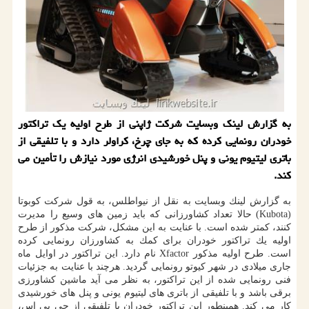
به گزارش لینك وبسایت شركت ژاپنی از طرح اولیه یك تراكتور
خودران رونمایی كرده كه به جای چرخ، كراولر دارد و با تلفیقی از
باتری لیتیوم یونی و پنل خورشیدی انرژی مورد نیازش را تأمین می
كند.
به گزارش لینك وبسایت به نقل از نیواطلس، به قول شركت كوبوتا
(Kubota) حالا تعداد كشاورزانی كه باید زمین های وسیع را مدیرت
كنند، كمتر شده است. با عنایت به این مشكل، شركت مذكور از طرح
اولیه یك تراكتور خودران برای كمك به كشاورزان رونمایی كرده
است. طرح اولیه مذكور Xfactor نام دارد. این تراكتور در اوایل ماه
جاری میلادی در شهر كیوتو رونمایی گردید. هرچند با عنایت به جزئیات
فنی رونمایی شده از این تراكتور، به نظر می آید ماشین كشاورزی
برقی باشد و با تلفیقی از باتری های لیتیوم یونی و پنل های خورشیدی
كار می كند. همینطور این تراكتور خودران با تلفیقی از جی پی اس،