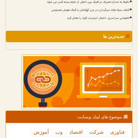
دقیقا به اندازه مصرف ترافیک بین الملل از حجم بسته کسر می شود
کشف سیاه چاله سرگردان در مرز کهکشان با کمک هوش مصنوعی
خاموشی سراسری، اتصال اینترنت کوبا را مختل کرد
جدیدترین ها
موضوع های لینك وبسایت
فناوری
شركت
اقتصاد
وب
آموزش