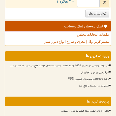
= ۴ بعلاوه ۱
ارسال نظر
لینک دوستان لینك وبسایت
تبلیغات انتخابات مجلس
مستر گرین وال | مجری و طراح انواع دیوار سبز
پربیننده ترین ها
در دولت رئیسی در بحران 1401 وعده دادند اینترنت به طور موقت قطع می شود اما ماندگار شد
انواع ریزش مو و درمان آن
رشد 26000 درصدی نام نویسی VPN
اینترنت در پاکستان قطع شد
پربحث ترین ها
ماهواره های جدید استارلینک به مدار رسیدند