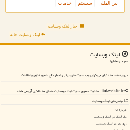
بین المللی
سیستم
خدمات
اخبار لینک وبسایت
لینک وبسایت:خانه
لینك وبسایت
معرفی سایتها
دروازه شما به دنیای بی کران وب سایت های برتر و اخبار داغ علم و فناوری اطلاعات
linkwebsite.ir - مالکیت معنوی سایت لینك وبسایت متعلق به مالکین آن می باشد
میانبرهای لینك وبسایت
درباره ما
بک لینک در لینك وبسایت
رپورتاژ در لینك وبسایت