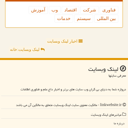
فناوری
شركت
اقتصاد
وب
آموزش
بین المللی
سیستم
خدمات
اخبار لینک وبسایت
لینک وبسایت:خانه
لینك وبسایت
معرفی سایتها
دروازه شما به دنیای بی کران وب سایت های برتر و اخبار داغ علم و فناوری اطلاعات
linkwebsite.ir - مالکیت معنوی سایت لینك وبسایت متعلق به مالکین آن می باشد
میانبرهای لینك وبسایت
درباره ما