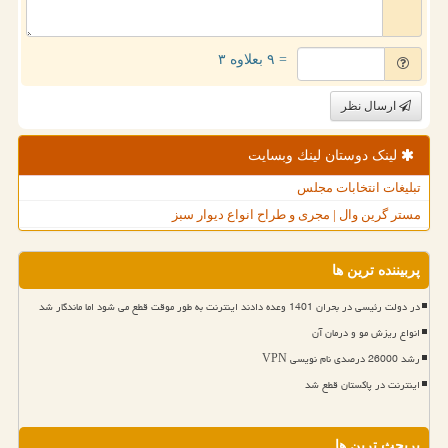
= ۹ بعلاوه ۳
ارسال نظر
لینک دوستان لینك وبسایت
تبلیغات انتخابات مجلس
مستر گرین وال | مجری و طراح انواع دیوار سبز
پربیننده ترین ها
در دولت رئیسی در بحران 1401 وعده دادند اینترنت به طور موقت قطع می شود اما ماندگار شد
انواع ریزش مو و درمان آن
رشد 26000 درصدی نام نویسی VPN
اینترنت در پاکستان قطع شد
پربحث ترین ها