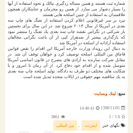
شماره ثبت هستند و همین مساله ردگیری مالك و نحوه استفاده از آنها
را بسیار دشوار می سازد. از همین رو مجرمان و جنایتكاران همچون
علاقمندان به استفاده از چنین اسلحه هایی هستند.
نبرد بر سر غیرقانونی اعلام كردن استفاده از تفنگ های چاپ سه
بعدی در آمریكا از سال ۲۰۱۳ شروع شد. در این سال برای نخستین
بار شركتی در تگزاس نقشه چاپ سه بعدی یك تفنگ را منتشر نمود
كه بارگذاری بیشتر از صدهزار كپی از آن باعث نگرانی مخالفان
استفاده آزادانه از اسلحه در آمریكا شد.
به دنبال این رویداد وزارت خارجه آمریكا این اقدام را نقض قوانین
قاچاق بین المللی اسلحه توصیف كرد و خواهان توقف آن شد. در
مقابل شركت سازنده به آزادی های مصرح در قانون اساسی آمریكا
متوسل شده و از اقدام خود دفاع كرد. از آن زمان تا امروز و با
شكایت های مختلف دو طرف به دادگاه، تولید اسلحه چاپ سه بعدی
به یك مناقشه مهم حقوقی در ایالات متحده تبدیل شده است.
منبع:
لینك وبسایت
1398/11/05
14:40:41
3861
/ 5
5.0
تگهای خبر:
اینترنت
,
بین المللی