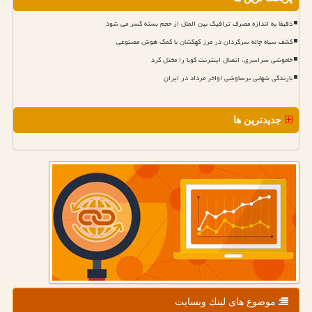
دقیقا به اندازه مصرف ترافیک بین الملل از حجم بسته کسر می شود
کشف سیاه چاله سرگردان در مرز کهکشان با کمک هوش مصنوعی
خاموشی سراسری، اتصال اینترنت کوبا را مختل کرد
بارندگی شهابی برساوشی اواخر مرداد در ایران
جدیدترین ها
موضوع های لینك وبسایت