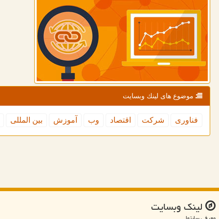
موضوع های لینك وبسایت
فناوری
شركت
اقتصاد
وب
آموزش
بین المللی
لینك وبسایت
معرفی سایتها