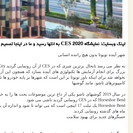
لینك وبسایت: نمایشگاه CES 2020 به انتها رسید و ما در اینجا تصمیم به بررسی بعضی از برترین دستاوردهای این نمایشگاه بزرگ داریم.
شهر آینده تویوتا بدون هیچ راننده انسانی
بزرگ برای انجام آزمایش ها تكنولوژی های آینده بسازد كه همچون این آ
نخواهد شد برای اینكه باور تویوتا بر این است كه شهرها بر پایه خودرو 
كامپیوترهای تاشو، مانند گوشیها
در سال 2019 گوشیهای تاشو یكی از داغ ترین موضوعات بحث ها را به خود عرضه كرده بودند و در سال 2020
Horseshoe Bend كه در CES رونمایی گردید ناشی می شود.
ماه های گذشته رونمایی كردند.
حسگرهای جدید برای بهبود سلامت