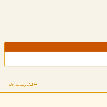
لینک وبسایت:خانه