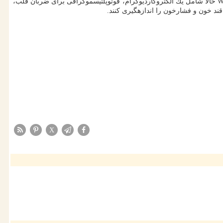
مصرفی در حال ساخت است تا بتوان سلامت بدن را بهتر و راحت تر از قبل مشاهده كرد و خواند. Withings ScanWatch حالا شامل یك الكتروكاردیوگرام، فوتوپلتیسموگرافی برای ضربان قلب،
X