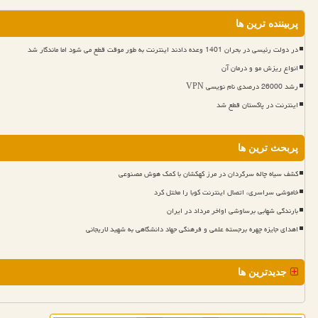
پربیننده ترین ها
در دولت رئیسی در بحران 1401 وعده دادند اینترنت به طور موقت قطع می شود اما ماندگار شد
انواع ریزش مو و درمان آن
رشد 26000 درصدی نام نویسی VPN
اینترنت در پاکستان قطع شد
پربحث ترین ها
کشف سیاه چاله سرگردان در مرز کهکشان با کمک هوش مصنوعی
خاموشی سراسری، اتصال اینترنت کوبا را مختل کرد
بارندگی شهابی برساوشی اواخر مرداد در ایران
اهدای جایزه چهره برجسته علمی و فرهنگی جهاد دانشگاهی به شهید لاریجانی
جدیدترین ها