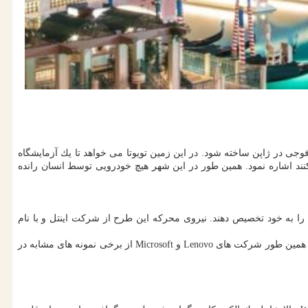
ز یك جامعه كه مقرر است در نزدیكی كوه فوجی در ژاپن ساخته شود. در این زمین تویوتا می خواهد تا یك آزمایشگاه
نند اشاره نمود. همین طور در این شهر هیچ خودرویی توسط انسان رانده
را به خود تخصیص دهند. نیروی محركه این طرح از شركت اینتل و با نام
Horseshoe Bend یك تبلت 17 اینچی است كه می تواند تا شود و اندازه آن به 12.5 اینچ برسد. همین طور این لپ تاپ قابلیت اتصال كیبورد جداگانه را دارد. همین طور شركت های Lenovo و Microsoft از برخی نمونه های مشابه در