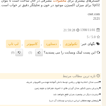
حسگرهای بیشتری برای
محصولات
SpO2 برای میزان اكسیژن موجود در خون و تحلیلگر دقیق تر خواب است. علاوه بر این ساعت، تكنولوژی های پوشیدنی دیگری وجود داشت كه می توانند قند خون و فشارخون را اندازهگیری كنند.
cnet.com
2121
1398/11/01
21:59:28
/ 5
5.0
تگهای خبر:
تكنولوژی
,
دستاورد
,
كامپیوتر
,
لپ تاپ
این پست لینک وبسایت را می پسندید؟
(0)
(1)
تازه ترین مطالب مرتبط
کسب مدال اتحادیه جهانی ریاضی توسط دانش آموخته مهندسی کامپیوتر شریف
پذیرش بدون کنکور مدال آوران طلای ۲ المپیاد جغرافیا و علوم زمین
اینترنت دیگر در وضعیت بحران قطع نخواهد شد
پژوهش مهم محققان ایرانی درباره ی نوسانات آب دریا