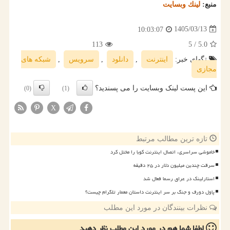
منبع:
لینك وبسایت
1405/03/13
10:03:07
113
/ 5
5.0
تگهای خبر:
اینترنت
,
دانلود
,
سرویس
,
شبكه های
مجازی
این پست لینک وبسایت را می پسندید؟
(0)
(1)
X
تازه ترین مطالب مرتبط
خاموشی سراسری، اتصال اینترنت کوبا را مختل کرد
سرقت چندین میلیون دلار در ۲۵ دقیقه
استارلینک در عراق رسما فعال شد
پاول دورف و جنگ بر سر اینترنت داستان معمار تلگرام چیست؟
نظرات بینندگان در مورد این مطلب
لطفا شما هم
در مورد این مطلب
نظر دهید