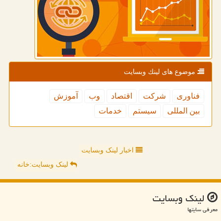
موضوع های لینك وبسایت
فناوری
شركت
اقتصاد
وب
آموزش
بین المللی
سیستم
خدمات
اخبار لینک وبسایت
لینک وبسایت:خانه
لینك وبسایت
معرفی سایتها