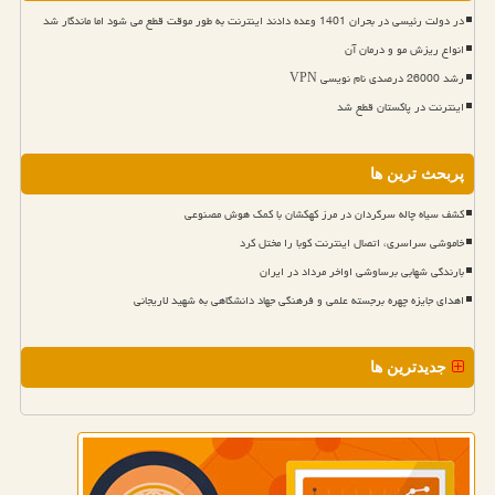
در دولت رئیسی در بحران 1401 وعده دادند اینترنت به طور موقت قطع می شود اما ماندگار شد
انواع ریزش مو و درمان آن
رشد 26000 درصدی نام نویسی VPN
اینترنت در پاکستان قطع شد
پربحث ترین ها
کشف سیاه چاله سرگردان در مرز کهکشان با کمک هوش مصنوعی
خاموشی سراسری، اتصال اینترنت کوبا را مختل کرد
بارندگی شهابی برساوشی اواخر مرداد در ایران
اهدای جایزه چهره برجسته علمی و فرهنگی جهاد دانشگاهی به شهید لاریجانی
جدیدترین ها