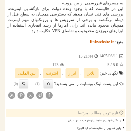
به مسیرهای غیررسمی از بین برود.»
این در حالیست که با وجود وعده دولت برای بازگشایی اینترنت،
بررسی های فنی نشان میدهد که دسترسی همچنان به سطح قبل از
دیماه برنگشته و برخی از سرویس ها و پروتکلهای مهم اینترنت
همچنان محدود مانده اند. ران، آمارها از رشد انفجاری استفاده از
ابزارهای دورزدن محدودیت و تقاضای VPN حکایت دارد.
منبع:
linkwebsite.ir
1405/03/11
15:21:44
175
/ 5
5.0
تگهای خبر:
آنلاین
,
ابزار
,
اینترنت
,
بین المللی
این پست لینک وبسایت را می پسندید؟
(0)
(1)
X
تازه ترین مطالب مرتبط
بارندگی شهابی برساوشی اواخر مرداد در ایران
اولین تصویر از ستاره همدم ابط الجوزا