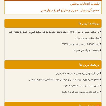
تبلیغات انتخابات مجلس
مستر گرین وال | مجری و طراح انواع دیوار سبز
پربیننده ترین ها
در دولت رئیسی در بحران 1401 وعده دادند اینترنت به طور موقت قطع می شود اما ماندگار شد
انواع ریزش مو و درمان آن
رشد 26000 درصدی نام نویسی VPN
اینترنت در پاکستان قطع شد
پربحث ترین ها
بارندگی شهابی برساوشی اواخر مرداد در ایران
اهدای جایزه چهره برجسته علمی و فرهنگی جهاد دانشگاهی به شهید لاریجانی
اولین تصویر از ستاره همدم ابط الجوزا
سرقت چندین میلیون دلار در ۲۵ دقیقه