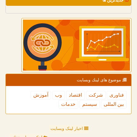
جدیدترین ها
موضوع های لینك وبسایت
فناوری
شركت
اقتصاد
وب
آموزش
بین المللی
سیستم
خدمات
اخبار لینک وبسایت