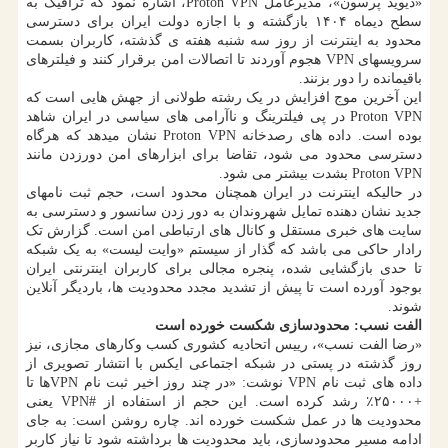
«دیوید پرسون»، مدیرعامل Proton VPN، اشاره نمود که ترافیک به
سطح دیماه ۱۴۰۴ بازگشته و با اجازه دولت ایران برای دسترسی
محدود به اینترنت از روز سه شنبه هفته ی گذشته، کاربران بسمت
سرویسهای VPN هجوم آوردند تا اتصالات امن برقرار کنند و فیلترهای
باقیمانده را دور بزنند.
این آخرین موج افزایش در یک رشته طولانی از جهش هایی است که
Proton VPN در پی فیلترینگ و ناآرامی های سیاسی در ایران شاهد
بوده است. داده های رصدخانه Proton VPN نشان میدهد که هرگاه
دسترسی محدود می شود، تقاضا برای ابزارهای امن دورزدن مانند
Proton VPN بشدت بیشتر می شود.
در حالیکه اینترنت در ایران همچنان محدود است، حجم ثبت نامهای
جدید نشان دهنده تمایل شهروندان به دور زدن سانسور و دسترسی به
سایت های خبری مستقل و کانال های ارتباطی امن است. گزارش تک
رادار حاکی می باشد که گذار از سیستم «وایت لیست» به یک شبکه
تا حدی بازگشایی شده، پنجره مجالی برای کاربران اینترنتی ایران
بوجود آورده است تا پیش از تشدید مجدد محدودیت ها، باردیگر آنلاین
شوند.
الفت نسب: محدودسازی شکست خورده است
«رضا الفت نسب»، رییس اتحادیه کشوری کسب وکارهای مجازی، نیز
روز گذشته در پستی در شبکه اجتماعی ایکس با انتشار تصویری از
داده های ثبت نام VPN نوشت: «در چند روز اخیر ثبت نام VPNها تا
+۲۵۰۰۰٪ رشد کرده است. این حجم از استفاده از #VPN یعنی
محدودیت ها در عمل شکست خورده اند. چاره روشن است: به جای
ادامه مسیر محدودسازی، باید محدودیت ها برداشته شود تا نیاز کاربر