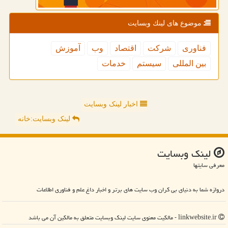
موضوع های لینك وبسایت
فناوری
شركت
اقتصاد
وب
آموزش
بین المللی
سیستم
خدمات
اخبار لینک وبسایت
لینک وبسایت:خانه
لینك وبسایت
معرفی سایتها
دروازه شما به دنیای بی کران وب سایت های برتر و اخبار داغ علم و فناوری اطلاعات
linkwebsite.ir - مالکیت معنوی سایت لینك وبسایت متعلق به مالکین آن می باشد