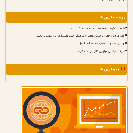
پربحث ترین ها
بارندگی شهابی برساوشی اواخر مرداد در ایران
اهدای جایزه چهره برجسته علمی و فرهنگی جهاد دانشگاهی به شهید لاریجانی
اولین تصویر از ستاره همدم ابط الجوزا
سرقت چندین میلیون دلار در ۲۵ دقیقه
جدیدترین ها