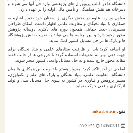
دانشگاه ها در قالب پروپوزال های پژوهشی وارد حل آنها می شوند و
دبیرخانه هم نقش هماهنگی و تأمین مالی اولیه را بر عهده دارد.
معاون وزارت علوم در بخش دیگری از سخنان خود ضمن اشاره به
همکاری با بنیاد نخبگان و معاونت علمی اظهار داشت: امکان طراحی
مسیرهای جدید حمایتی همچون دوره های دکتری دوساله پژوهش
محور وجود دارد و این برنامه ها می تواند به تقویت نقش پژوهشگاه
ها و پارک ها در حل مسایل کشور کمک نماید.
او اضافه کرد: باید از ظرفیت ستادهای علمی و بنیاد نخبگان برای
جهت دهی بهتر به تحقیقات استفاده گردد تا خروجی ها از حالت فقط
مقاله محور خارج شده و به حل مسایل واقعی کشور منجر شوند.
ابطحی در آخر تاکید کرد: امیدوار هستم با تقویت این همکاری ها میان
دانشگاه، معاونت علمی، بنیاد نخبگان و پارک های علم و تکنولوژِی،
مسیر پژوهش و فناوری در کشور به سوی حل مسایل ملی و تولید
اثرگذاری واقعی حرکت نماید.
منبع:
linkwebsite.ir
1405/03/11
00:21:55