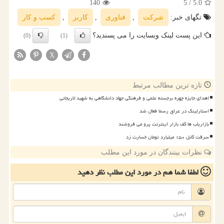
140
/ 5
5.0
تگهای خبر:
شركت
,
فناوری
,
كاربر
,
كسب و كار
این پست لینک وبسایت را می پسندید؟
(0)
(1)
X
تازه ترین مطالب مرتبط
اهدای جایزه چهره برجسته علمی و فرهنگی جهاد دانشگاهی به شهید لاریجانی
استارلینک در عراق رسما فعال شد
بازاریاب ها کف بازار اینترنت پرو می فروشند
سرقت کابل ۱۵۰ میلیارد تومان خسارت زد
نظرات بینندگان در مورد این مطلب
لطفا شما هم
در مورد این مطلب
نظر دهید