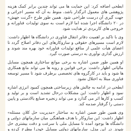
ابطحی اضافه کرد: این حمایت ها می تواند چندین برابر کمک هزینه
پژوهشی های معمول اثرگذار باشد، منوط به آن که مسیر اجرائی و
جهت گیری آن درست طراحی شود. همین طور طرح «گرنت جهش»
در ۲۰ دانشگاه اجرا شده اما لازم است به سوی تولیدات فناورانه و
خروجی های کاربردی تر هدایت شود.
وی با تاکید بر اهمیت دفاتر انتقال فناوری در دانشگاه ها اظهار داشت:
لازم است مسیرهای حقوقی و سازوکارهای این دفاتر اصلاح گردد تا
اعضای هیأت علمی از منافع تولیدات فناورانه خود بهره مند شوند و
ارزش گذاری نوآوری به درستی صورت گیرد.
او همین طور ضمن اشاره به برخی موانع ساختاری همچون مسایل
مالیاتی اظهار داشت: برخی قوانین و رویه ها می تواند مانع همکاری
ها شود و باید در کارگروه های تخصصی برطرف شود تا مسیر توسعه
فناوری مبتلا به اختلال نشود.
ابطحی در ادامه به چالش های زیرساختی همچون کمبود انرژی اشاره
نمود و اظهار داشت: این مشکلات درحال تشدید است و بر تولید و
کسب و کارها اثر می گذارد و می تواند زنجیره صنایع بالادستی و پایین
دستی را گرفتار صدمه کند.
وی همین طور ضمن اشاره به ساختار «مدیریت حل کلان مسئله»
اظهار داشت: این سازوکار با هدف هماهنگی میان سازمانهای دولتی و
دانشگاه ها بوجود آمده تا مسایل ملی با سرعت و دقت بیشتری حل
شوند. در این مدل، سازمانهای دولتی مسایل خودرا مطرح کرده و