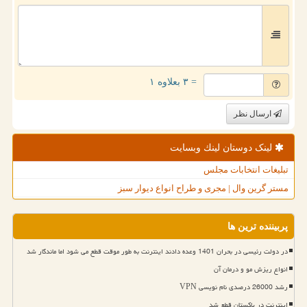
= ۳ بعلاوه ۱
ارسال نظر
لینک دوستان لینك وبسایت
تبلیغات انتخابات مجلس
مستر گرین وال | مجری و طراح انواع دیوار سبز
پربیننده ترین ها
در دولت رئیسی در بحران 1401 وعده دادند اینترنت به طور موقت قطع می شود اما ماندگار شد
انواع ریزش مو و درمان آن
رشد 26000 درصدی نام نویسی VPN
اینترنت در پاکستان قطع شد