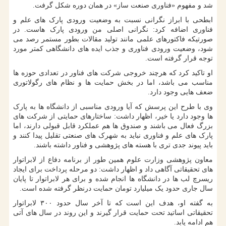
شد و مفهوم «فناوری صنعت ساز» در همان دوره شکل گرفت.
ابطحی با ابراز نگرانی نسبت به وضعیت ورودی پارک های علم و
فناوری اضافه کرد: نگرانی اصلی من ورودی پارک هاست. در
صورتیکه فاکتورهای علمی مانند تولید مقالات بطور مستمر رصد می
شود، وضعیت ورودی فناوری و جذب ایده های دانشگاهی کمتر مورد
توجه قرار گرفته است.
او تاکید کرد که هرچند خروجی شرکت های فناور در تعدادی حوزه ها
مناسب می باشد، اما در بخش حمایت ها و نظام های رگولاتوری
ضعف هایی وجود دارد.
وی با طرح این پرسش که آیا ورودی مناسبی از دانشگاه ها به پارک
ها وجود دارد یا خیر، اظهار داشت: ساختارهای حمایتی از شرکت های
بزرگ فعال می باشند و صندوق ها هم عملکرد قابل قبولی دارند، اما
پارک های علم و فناوری نباید به شهرک های صنعتی تقلیل پیدا کنند و
باید پیوند جدی تری با هسته های پژوهشی و فناور داشته باشند.
معاون پژوهشی وزارت علوم همین طور از برنامه دفاع از لابراتوار
های تحقیقاتی آگاهی داد و اظهار داشت: دو مرحله پرداخت برای ایجاد
ریسرچ لب ها در دانشگاه ها انجام شده و برای هر لابراتوار تا پایان
سال جاری حدود یک میلیارد تومان حمایت درنظر گرفته شده است.
به گفته او، هدف این است که تا آخر سال حدود ۳۰۰ لابراتوار
تحقیقاتی اساتید تحت حمایت قرار گیرند و این روند در سال های آتی
هم ادامه یابد.