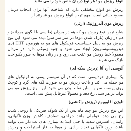
انواع ریزش مو ؛ هر نوع درمان خاص خود را می طلبد
ریزش مو انواع مختلفی دارد که شناخت آنها برای انتخاب درمان
صحیح حیاتی است. مهم ترین انواع ریزش مو عبارتند از:
ریزش موی آندروژنیک (ارثی)
شایع ترین نوع ریزش مو که هم در مردان (طاسی با الگوی مردانه) و
هم در زنان (نازک شدن موها در سراسر سر) دیده می شود. این نوع
ریزش مو به دلیل حساسیت فولیکول های مو به هورمون
DHT
(دی
هیدروتستوسترون) ایجاد می شود و جنبه ژنتیکی دارد. در مردان
معمولاً خط رویش مو عقب می رود و در زنان موها به طور یکنواخت
نازک می شوند.
آلوپسی آره آتا (ریزش سکه ای)
یک بیماری خودایمنی است که در آن سیستم ایمنی به فولیکول های
مو حمله می کند و باعث ریزش مو به صورت لکه های گرد و کوچک
روی پوست سر یا سایر نقاط بدن می شود. این نوع ریزش مو می
تواند در هر سنی رخ دهد و معمولاً غیرقابل پیش بینی است.
تلوژن افلوویوم (ریزش واکنشی)
این نوع ریزش مو چند ماه پس از یک شوک فیزیکی یا روحی شدید
رخ می دهد. عواملی مانند جراحی، تصادف، کاهش وزن ناگهانی،
زایمان، استرس شدید یا حتی ابتلا به بیماری های تب دار می توانند
باعث ورود ناگهانی تعداد زیادی از موها به فاز استراحت و ریزش