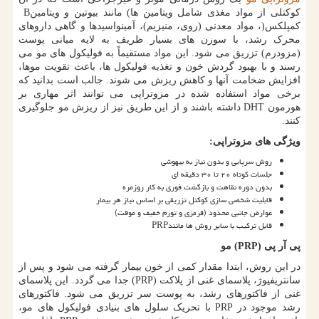
کوکتلی از مواد مغذی شامل ویتامین ها
(
مانند بیوتین و ویتامین
B
کمپلکس
)
، مواد معدنی (روی، منیزیم)، آمینواسیدها و گاهی داروهای
محرک رشد، با سوزن های بسیار ظریف به لایه میانی پوست
(مزودرم) تزریق می شود. این مواد مستقیماً به فولیکول های مو می
رسند و با بهبود گردش خون و تغذیه فولیکول ها، باعث تقویت موها،
افزایش ضخامت آنها و کاهش ریزش می شوند. جالب است بدانید که
برخی مواد استفاده شده در مزوتراپی می توانند اثر مهاری بر
هورمون
DHT
داشته باشند و از این طریق نیز از ریزش مو جلوگیری
کنند.
ویژگی های مزوتراپی
:
روش سرپایی و بدون نیاز به بیهوشی
جلسات کوتاه ۲۰ تا ۳۰ دقیقه ای
بدون دوره نقاهت و بازگشت فوری به کار روزمره
قابلیت شخصی سازی کوکتل تزریقی بر اساس نیاز هر بیمار
عوارض جانبی محدود (قرمزی و تورم خفیف و موقت)
قابل ترکیب با سایر روش ها مانند
PRP
پی آر پی
(PRP)
مو
در این روش، ابتدا مقدار کمی از خون بیمار گرفته می شود و پس از
سانتریفیوژ، پلاسمای غنی از پلاکت
(PRP)
جدا می گردد. این پلاسمای
غنی از فاکتورهای رشد، به پوست سر تزریق می شود. فاکتورهای
رشد موجود در
PRP
با تحریک سلول های بنیادی فولیکول های مو،