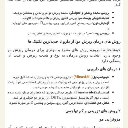
کند:
بررسی سابقه پزشکی و خانوادگی
:
سابقه ریزش مو در والدین و بستگان نزدیک.
معاینه فیزیکی پوست سر
:
بررسی الگوی ریزش و علائم عفونت یا التهاب.
آزمایش خون
:
بررسی سطح آهن، فریتین، روی، ویتامین
D
، هورمون های تیروئید
و
...
بیوپسی پوست سر
:
در موارد نادر برای تشخیص بیماری های پوستی.
روش های درمان ریزش مو؛ از دارو تا جدیدترین تکنیک ها
خوشبختانه امروزه روش های متنوع و مؤثری برای درمان ریزش مو
وجود دارد. انتخاب روش درمان به نوع و شدت ریزش و علت آن
بستگی دارد.
۱
.
درمان های دارویی
ماینوکسیدیل
)
Minoxidil
(
: داروی موضعی که بدون نیاز به نسخه قابل تهیه
است و برای درمان ریزش موی آندروژنیک در مردان و زنان استفاده می شود. باعث
افزایش جریان خون در فولیکول ها و تحریک رشد مو می شود.
فیناستراید
(Finasteride):
داروی خوراکی تجویزی که فقط برای مردان تأیید شده
است. با مهار آنزیم تبدیل تستوسترون به
DHT
، از ریزش مو جلوگیری می کند.
مکمل های تغذیه ای
:
مانند قرص آهن، روی، بیوتین و ویتامین
D
در صورت کمبود.
۲
.
روش های تزریقی و کم تهاجمی
مزوتراپی مو
مزوتراپی مو
یک روش درمانی مؤثر و غیرجراحی است که در آن