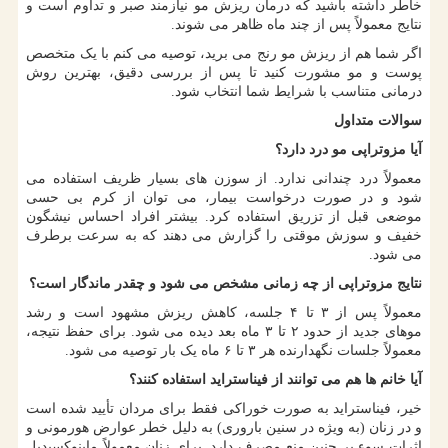
خاطر داشته باشید که درمان ریزش مو نیازمند صبر و تداوم است و
نتایج معمولاً پس از چند ماه ظاهر می شوند.
اگر شما هم از ریزش مو رنج می برید، توصیه می کنم با یک متخصص
پوست و مو مشورت کنید تا پس از بررسی دقیق، بهترین روش
درمانی متناسب با شرایط شما انتخاب شود.
سوالات متداول
آیا مزوتراپی مو درد دارد؟
معمولاً درد چندانی ندارد. از سوزن های بسیار ظریف استفاده می
شود و در صورت درخواست بیمار، می توان از کرم بی حسی
موضعی قبل از تزریق استفاده کرد. بیشتر افراد احساس نیشگون
خفیف و سوزش موقتی را گزارش می دهند که به سرعت برطرف
می شود.
نتایج مزوتراپی از چه زمانی مشخص می شود و چقدر ماندگار است؟
معمولاً پس از ۳ تا ۴ جلسه، کاهش ریزش مشهود است و رشد
موهای جدید از حدود ۲ تا ۳ ماه بعد دیده می شود. برای حفظ نتیجه،
معمولاً جلسات نگهدارنده هر ۳ تا ۶ ماه یک بار توصیه می شود.
آیا خانم ها هم می توانند از فیناستراید استفاده کنند؟
خیر، فیناستراید به صورت خوراکی فقط برای مردان تأیید شده است
و در زنان (به ویژه در سنین باروری) به دلیل خطر عوارض هورمونی و
اثرات سوء بر جنین منع مصرف دارد. برای زنان معمولاً ماینوکسیدیل