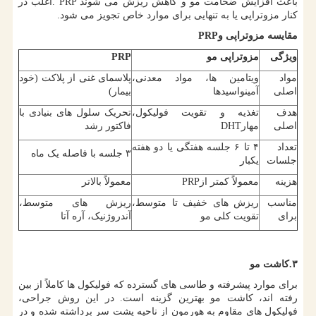
باعث افزایش ضخامت مو و کاهش ریزش می شوند
. PRP
اغلب در
کنار مزوتراپی یا به تنهایی برای موارد خاص تجویز می شود.
مقایسه مزوتراپی و
PRP
ویژگی
مزوتراپی مو
PRP
مواد
ویتامین ها، مواد معدنی،
پلاسمای غنی از پلاکت (خود
اصلی
آمینواسیدها
بیمار)
هدف
تغذیه و تقویت فولیکول،
تحریک سلول های بنیادی با
اصلی
مهار
DHT
فاکتور رشد
تعداد
۴ تا ۶ جلسه هفتگی یا دو هفته
۳ جلسه با فاصله یک ماه
جلسات
یکبار
هزینه
معمولاً کمتر از
PRP
معمولاً بالاتر
مناسب
ریزش های خفیف تا متوسط،
ریزش های متوسط،
برای
تقویت کلی مو
آندروژنیک، آره آتا
۳
.
کاشت مو
برای موارد پیشرفته و طاسی های گسترده که فولیکول ها کاملاً از بین
رفته اند، کاشت مو بهترین گزینه است. در این روش جراحی،
فولیکول های مقاوم به هورمون از ناحیه پشت سر برداشته شده و در