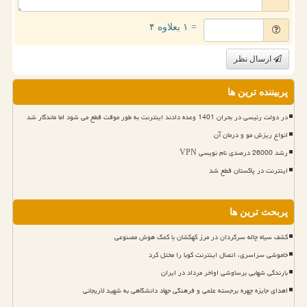
= ۱ بعلاوه ۴
ارسال نظر
پربیننده ترین ها
در دولت رئیسی در بحران 1401 وعده دادند اینترنت به طور موقت قطع می شود اما ماندگار شد
انواع ریزش مو و درمان آن
رشد 26000 درصدی نام نویسی VPN
اینترنت در پاکستان قطع شد
پربحث ترین ها
کشف سیاه چاله سرگردان در مرز کهکشان با کمک هوش مصنوعی
خاموشی سراسری، اتصال اینترنت کوبا را مختل کرد
بارندگی شهابی برساوشی اواخر مرداد در ایران
اهدای جایزه چهره برجسته علمی و فرهنگی جهاد دانشگاهی به شهید لاریجانی