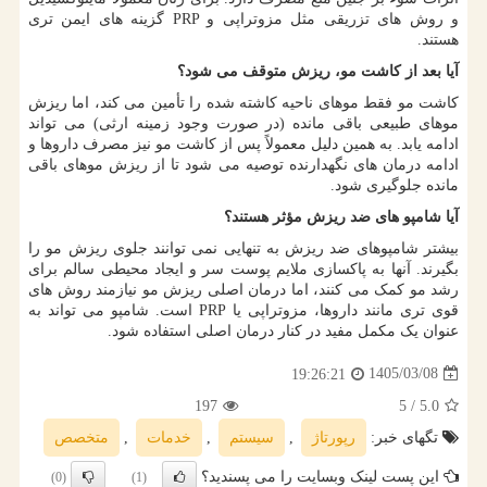
و روش های تزریقی مثل مزوتراپی و
PRP
گزینه های ایمن تری
هستند.
آیا بعد از کاشت مو، ریزش متوقف می شود؟
کاشت مو فقط موهای ناحیه کاشته شده را تأمین می کند، اما ریزش
موهای طبیعی باقی مانده (در صورت وجود زمینه ارثی) می تواند
ادامه یابد. به همین دلیل معمولاً پس از کاشت مو نیز مصرف داروها و
ادامه درمان های نگهدارنده توصیه می شود تا از ریزش موهای باقی
مانده جلوگیری شود.
آیا شامپو های ضد ریزش مؤثر هستند؟
بیشتر شامپوهای ضد ریزش به تنهایی نمی توانند جلوی ریزش مو را
بگیرند. آنها به پاکسازی ملایم پوست سر و ایجاد محیطی سالم برای
رشد مو کمک می کنند، اما درمان اصلی ریزش مو نیازمند روش های
قوی تری مانند داروها، مزوتراپی یا
PRP
است. شامپو می تواند به
عنوان یک مکمل مفید در کنار درمان اصلی استفاده شود.
1405/03/08
19:26:21
197
/ 5
5.0
تگهای خبر:
رپورتاژ
,
سیستم
,
خدمات
,
متخصص
این پست لینک وبسایت را می پسندید؟
(0)
(1)