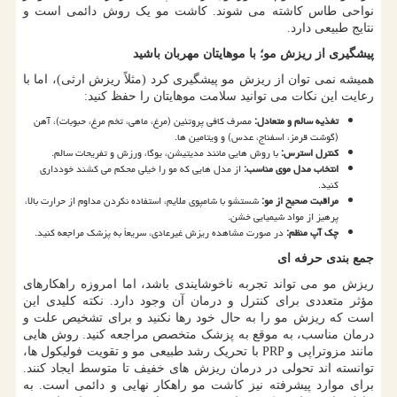
نواحی طاس کاشته می شوند. کاشت مو یک روش دائمی است و
نتایج طبیعی دارد.
پیشگیری از ریزش مو؛ با موهایتان مهربان باشید
همیشه نمی توان از ریزش مو پیشگیری کرد (مثلاً ریزش ارثی)، اما با
رعایت این نکات می توانید سلامت موهایتان را حفظ کنید:
تغذیه سالم و متعادل
:
مصرف کافی پروتئین (مرغ، ماهی، تخم مرغ، حبوبات)، آهن
(گوشت قرمز، اسفناج، عدس) و ویتامین ها.
کنترل استرس
:
با روش هایی مانند مدیتیشن، یوگا، ورزش و تفریحات سالم.
انتخاب مدل موی مناسب
:
از مدل هایی که مو را خیلی محکم می کشند خودداری
کنید.
مراقبت صحیح از مو
:
شستشو با شامپوی ملایم، استفاده نکردن مداوم از حرارت بالا،
پرهیز از مواد شیمیایی خشن.
چک آپ منظم
:
در صورت مشاهده ریزش غیرعادی، سریعاً به پزشک مراجعه کنید.
جمع بندی حرفه ای
ریزش مو می تواند تجربه ناخوشایندی باشد، اما امروزه راهکارهای
مؤثر متعددی برای کنترل و درمان آن وجود دارد. نکته کلیدی این
است که ریزش مو را به حال خود رها نکنید و برای تشخیص علت و
درمان مناسب، به موقع به پزشک متخصص مراجعه کنید. روش هایی
مانند مزوتراپی و
PRP
با تحریک رشد طبیعی مو و تقویت فولیکول ها،
توانسته اند تحولی در درمان ریزش های خفیف تا متوسط ایجاد کنند.
برای موارد پیشرفته نیز کاشت مو راهکار نهایی و دائمی است. به