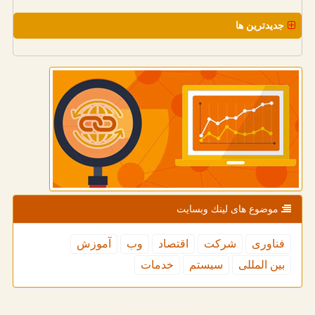
جدیدترین ها
موضوع های لینك وبسایت
فناوری
شركت
اقتصاد
وب
آموزش
بین المللی
سیستم
خدمات