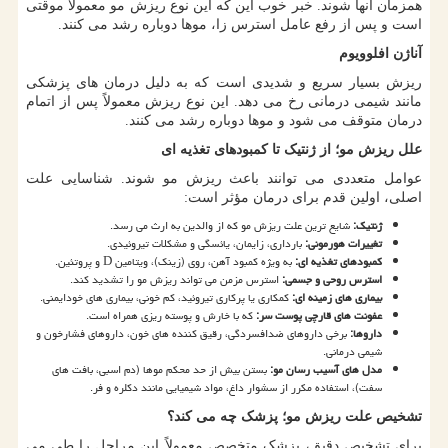
همزمان آنها شوند. خبر خوب این که این نوع ریزش مو معمولاً موقتی
است و پس از رفع عامل استرس زا، موها دوباره رشد می کنند.
آناژن افلوویوم
ریزش بسیار سریع و شدیدی است که به دلیل درمان های پزشکی
مانند شیمی درمانی رخ می دهد. این نوع ریزش معمولاً پس از اتمام
درمان متوقف می شود و موها دوباره رشد می کنند.
علل ریزش مو؛ از ژنتیک تا کمبودهای تغذیه ای
عوامل متعددی می توانند باعث ریزش مو شوند. شناسایی علت
اصلی، اولین قدم برای درمان مؤثر است:
ژنتیک
:
شایع ترین علت ریزش مو که از والدین به ارث می رسد.
تغییرات هورمونی
:
بارداری، زایمان، یائسگی و مشکلات تیروئیدی.
کمبودهای تغذیه ای
:
به ویژه کمبود آهن، روی (زینک)، ویتامین
D
و پروتئین.
استرس روحی و جسمی
:
استرس مزمن می تواند ریزش مو را تشدید کند.
بیماری های زمینه ای
:
کمکاری یا پرکاری تیروئید، کم خونی، بیماری های خودایمنی.
عفونت های قارچی پوست سر
:
که با خارش و پوسته ریزی همراه است.
داروها
:
برخی داروهای ضدافسردگی، رقیق کننده های خون، داروهای فشارخون و
شیمی درمانی.
مدل های آسیب رسان مو
:
بستن بیش از حد محکم موها (دم اسبی، بافت های
سفت)، استفاده مکرر از سشوار داغ، مواد شیمیایی مانند دکلره و فر.
تشخیص علت ریزش مو؛ پزشک چه می کند؟
برای تشخیص دقیق، پزشک متخصص معمولاً این مراحل را طی می