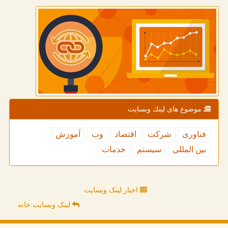
موضوع های لینك وبسایت
فناوری
شركت
اقتصاد
وب
آموزش
بین المللی
سیستم
خدمات
اخبار لینک وبسایت
لینک وبسایت:خانه