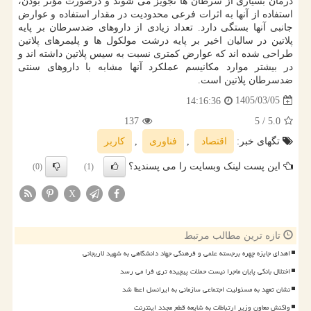
درمان بسیاری از سرطان ها تجویز می شوند و درصورت مؤثر بودن،
استفاده از آنها به اثرات فرعی محدودیت در مقدار استفاده و عوارض
جانبی آنها بستگی دارد. تعداد زیادی از داروهای ضدسرطان بر پایه
پلاتین در سالیان اخیر بر پایه درشت مولکول ها و پلیمرهای پلاتین
طراحی شده اند که عوارض کمتری نسبت به سیس پلاتین داشته اند و
در بیشتر موارد مکانیسم عملکرد آنها مشابه با داروهای سنتی
ضدسرطان پلاتین است.
1405/03/05
14:16:36
137
/ 5
5.0
تگهای خبر:
اقتصاد
,
فناوری
,
كاربر
این پست لینک وبسایت را می پسندید؟
(0)
(1)
X
تازه ترین مطالب مرتبط
اهدای جایزه چهره برجسته علمی و فرهنگی جهاد دانشگاهی به شهید لاریجانی
اختلال بانکی پایان ماجرا نیست حملات پیچیده تری فرا می رسد
نشان تعهد به مسئولیت اجتماعی سازمانی به ایرانسل اعطا شد
واکنش معاون وزیر ارتباطات به شایعه قطع مجدد اینترنت