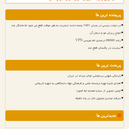
پربیننده ترین ها
در دولت رئیسی در بحران 1401 وعده دادند اینترنت به طور موقت قطع می شود اما ماندگار شد
انواع ریزش مو و درمان آن
رشد 26000 درصدی نام نویسی VPN
اینترنت در پاکستان قطع شد
پربحث ترین ها
بارندگی شهابی برساوشی اواخر مرداد در ایران
اهدای جایزه چهره برجسته علمی و فرهنگی جهاد دانشگاهی به شهید لاریجانی
اولین تصویر از ستاره همدم ابط الجوزا
سرقت چندین میلیون دلار در ۲۵ دقیقه
جدیدترین ها