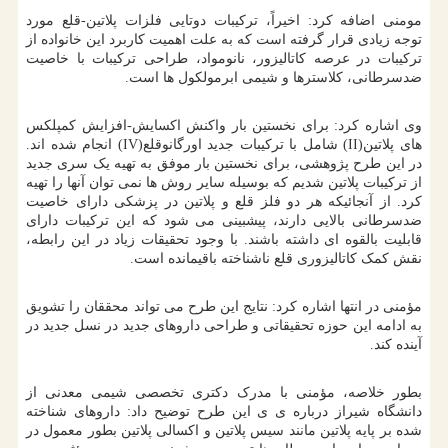
مومنی اضافه کرد: اخیراً، ترکیبات دوتایی فلزات پلاتین-قلع مورد
توجه زیادی قرار گرفته است که به علت اهمیت کاربرد این خانواده از
ترکیبات در عرصه کاتالیزور، نانومواد، طراحی ترکیبات با خاصیت
ضدسرطانی، کلاسترها و شیمی ابرمولکول ها است.
وی اشاره کرد: برای نخستین بار واکنش اکسایش-افزایش کمپلکس
های پلاتین(II) شامل با ترکیبات جدید اورگانوقلع(IV) انجام شده اند.
در این طرح پژوهشی، برای نخستین بار موفق به تهیه یک سری جدید
از ترکیبات پلاتین شدیم که بوسیله سایر روش ها نمی توان آنها را تهیه
کرد. از آنجائیکه هر دو فلز قلع و پلاتین در پزشکی دارای خاصیت
ضدسرطانی بالایی دارند، پیشبینی می شود که این ترکیبات دارای
قابلیت بالقوه ای داشته باشند. با وجود تحقیقات زیاد در این رابطه،
نقش کمک کاتالیزوری قلع ناشناخته باقیمانده است.
مؤمنی در انتها اشاره کرد: نتایج این طرح می تواند محققان را تشویق
به ادامه این حوزه تحقیقاتی و طراحی داروهای جدید در نسل جدید در
آینده کند.
بطور خلاصه، مؤمنی با مدرک دکتری تخصصی شیمی معدنی از
دانشگاه شیراز درباره ی ی این طرح توضیح داد: داروهای شناخته
شده بر پایه پلاتین مانند سیس پلاتین و اکسالی پلاتین بطور معمول در