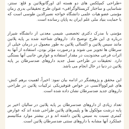
«طراحی کمپلکس های دو هسته ای اورگانوپلاتین و قلع: سنتز،
شناسایی و ساختار کریستالوگرافی» عنوان طرح تحقیقاتی بدری زمان
مؤمنی عضو هیات علمی دانشگاه خواجه نصیرالدین طوسی است که
با حمایت بنیاد ملی علم ایران به پایان رسانده است.
مؤمنی با مدرک دکتری تخصصی شیمی معدنی از دانشگاه شیراز
درباره ی این طرح توضیح داد: داروهای شناخته شده بر پایه پلاتین
مانند سیس پلاتین و اکسالی پلاتین به طور معمول در درمان خیلی از
سرطان ها تجویز می شوند و درصورت مؤثر بودن، استفاده از آنها به
اثرات فرعی محدودیت در مقدار استفاده و عوارض جانبی آنها بستگی
دارد. تحقیقات در طراحی نسل جدید داروهای ضدسرطان بر پایه
پلاتین در دنیا در حال انجام می باشد.
این محقق و پژوهشگر در ادامه بیان نمود: اخیراً، اهمیت برهم کنش-
های غیرکووالانسی در خواص فتوفیزیکی ترکیبات پلاتین در طراحی
داروهای جدید ضدسرطان نشان داده شده است.
تعداد زیادی از داروهای ضدسرطان بر پایه پلاتین در سالیان اخیر بر
پایه درشت مولکول ها و پلیمرهای پلاتین طراحی شده اند که عوارض
کمتری نسبت به سیس پلاتین داشته اند و در بیشتر موارد مکانیسم
عملکرد آنها مشابه با داروهای سنتی ضدسرطان پلاتین است.