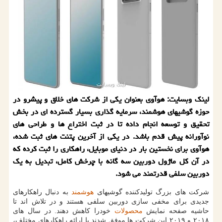
لینك وبسایت: هوآوی بعنوان یكی از شركت های خلاق و پیشرو در
حوزه گوشیهای هوشمند، سرمایه گذاری بسیار گسترده ای در بخش
تحقیق و توسعه انجام داده تا در ثبت اختراع ها و طراحی های
نوآورانه پیش قدم باشد. در یكی از آخرین پتنت های ثبت شده،
هوآوی برای نخستین بار در دنیای موبایل، راهكاری را ثبت كرده كه
در آن كل ماژول دوربین سه گانه با چرخش كامل، تبدیل به یك
دوربین سلفی قدرتمند می شود.
شركت های بزرگ تولیدكننده گوشیهای
هوشمند
به دنبال راهكارهای
جدیدی برای مخفی سازی دوربین سلفی هستند و در تلاش اند تا
حاشیه صفحه نمایش
محصولات
خودرا كاهش دهند. در سال های
۲۰۱۸ و ۲۰۱۹ این شركت ها موفق شدند با ارائه راهكارهای مختلف،