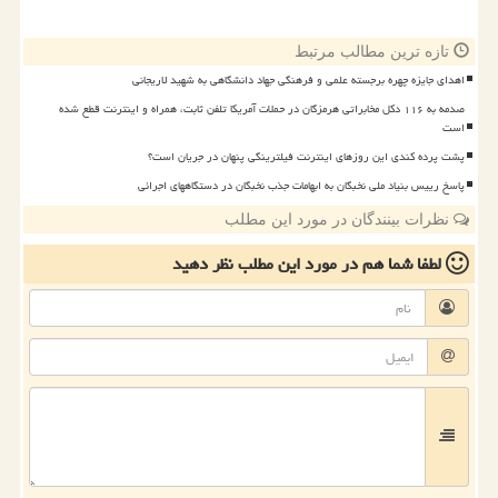
تازه ترین مطالب مرتبط
اهدای جایزه چهره برجسته علمی و فرهنگی جهاد دانشگاهی به شهید لاریجانی
صدمه به ۱۱۶ دکل مخابراتی هرمزگان در حملات آمریکا تلفن ثابت، همراه و اینترنت قطع شده
است
پشت پرده کندی این روزهای اینترنت فیلترینگی پنهان در جریان است؟
پاسخ رییس بنیاد ملی نخبگان به ابهامات جذب نخبگان در دستگاههای اجرائی
نظرات بینندگان در مورد این مطلب
لطفا شما هم
در مورد این مطلب
نظر دهید