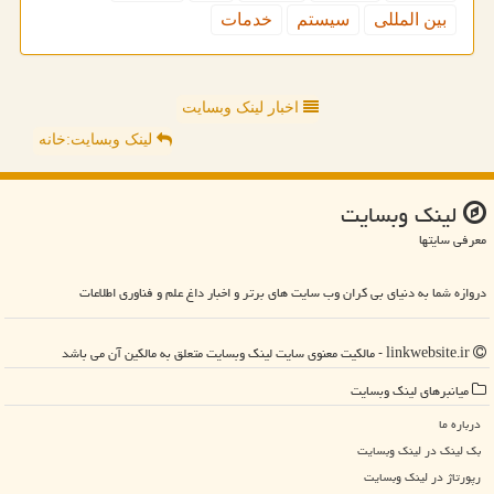
بین المللی
سیستم
خدمات
اخبار لینک وبسایت
لینک وبسایت:خانه
لینك وبسایت
معرفی سایتها
دروازه شما به دنیای بی کران وب سایت های برتر و اخبار داغ علم و فناوری اطلاعات
linkwebsite.ir - مالکیت معنوی سایت لینك وبسایت متعلق به مالکین آن می باشد
میانبرهای لینك وبسایت
درباره ما
بک لینک در لینك وبسایت
رپورتاژ در لینك وبسایت