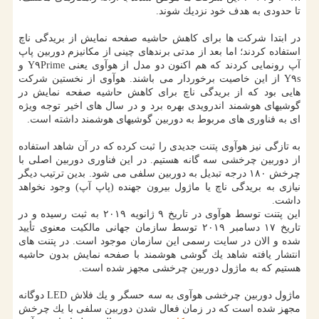
تا حدودی به هدف خود نزدیك شوند.
در ابتدا شركت ها برای كاهش حاشیه صفحه نمایش از بریدگی ناچ
استفاده كردند؛ اما بعد از مدتی برندهای چینی از مكانیزم دوربین پاپ
آپ رونمایی كردند كه هم اكنون دو مدل از هوآوی یعنی Y۹Prime و
Y۹s از این خاصیت برخوردار می باشند. هوآوی از نخستین شركت
هایی بود كه از بریدگی ناچ برای كاهش حاشیه صفحه نمایش در
گوشیهای هوشمند اندرویدی بهره برد و در سال های اخیر توجه ویژه
ای به فناوری های مربوط به دوربین گوشیهای هوشمند داشته است.
به تازگی نیز هوآوی پتنت جدیدی را ثبت كرده كه در آن شاهد استفاده
از دوربین چرخشی سه گانه هستیم. در این فناوری دوربین اصلی با
چرخش ۱۸۰ درجه تبدیل به دوربین سلفی می شود. بدین ترتیب دیگر
نیازی به بریدگی ناچ یا ماژول بیرون جهنده (پاپ آپ) وجود نخواهد
داشت.
این پتنت توسط هوآوی در تاریخ ۹ ژانویه ۲۰۱۹ به ثبت رسیده و در
تاریخ ۱۷ دسامبر ۲۰۱۹ توسط سازمان جهانی مالكیت معنوی تأیید
شده و الان در سایت رسمی این سازمان موجود است. در پتنت های
انتشار یافته شاهد یك گوشی هوشمند با صفحه نمایش بدون حاشیه
هستیم كه به ماژول دوربین چرخشی مجهز شده است.
ماژول دوربین چرخشی هوآوی به سه حسگر و یك فلاش LED دوگانه
مجهز شده است كه در زمان فعال شدن دوربین سلفی با یك چرخش