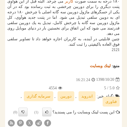
۱۸۰ درجه به سمت صورت
كاربر
می چرخد. البته قبل از این هوآوی
پتنت دیگری را برای دوربین چرخشی به ثبت رسانده بود كه در آن
یكی از حسگرهای ماژول دوربین سه گانه اصلی با چرخش ۱۸۰ درجه
ای به دوبین سلفی تبدیل می شود. اما در پتنت جدید هوآوی، كل
ماژول دوربین سه گانه با چرخش كامل، تبدیل به یك دوربین سلفی
قدرتمند می شود كه این اتفاق برای نخستین بار در دنیای موبایل روی
می دهد.
چنین قابلیتی در آینده، به كاربران اجازه خواهد داد تا تصاویر سلفی
فوق العاده باكیفیتی را ثبت كنند.
2121
منبع:
لینك وبسایت
1398/10/20
16:21:24
4554
/ 5
5.0
تگهای خبر:
اندروید
,
دوربین
,
سرمایه گذاری
,
فناوری
این پست لینک وبسایت را می پسندید؟
(0)
(1)
X