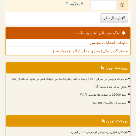
= ۹ بعلاوه ۳
ارسال نظر
لینک دوستان لینك وبسایت
تبلیغات انتخابات مجلس
مستر گرین وال | مجری و طراح انواع دیوار سبز
پربیننده ترین ها
در دولت رئیسی در بحران 1401 وعده دادند اینترنت به طور موقت قطع می شود اما ماندگار شد
انواع ریزش مو و درمان آن
رشد 26000 درصدی نام نویسی VPN
اینترنت در پاکستان قطع شد
پربحث ترین ها
بارندگی شهابی برساوشی اواخر مرداد در ایران