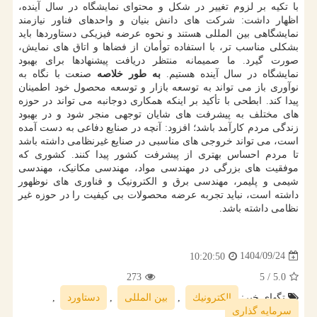
با تکیه بر لزوم تغییر در شکل و محتوای نمایشگاه در سال آینده،
اظهار داشت: شرکت های دانش بنیان و واحدهای فناور نیازمند
نمایشگاهی بین المللی هستند و نحوه عرضه فیزیکی دستاوردها باید
بشکلی مناسب تر، با استفاده توأمان از فضاها و اتاق های نمایش،
صورت گیرد. ما صمیمانه منتظر دریافت پیشنهادها برای بهبود
نمایشگاه در سال آینده هستیم.
به طور خلاصه
صنعت با نگاه به
نوآوری باز می تواند به توسعه بازار و توسعه محصول خود اطمینان
پیدا کند. ابطحی با تأکید بر اینکه همکاری دوجانبه می تواند در حوزه
های مختلف به پیشرفت های شایان توجهی منجر شود و در بهبود
زندگی مردم کارآمد باشد؛ افزود: آنچه در صنایع دفاعی به دست آمده
است، می تواند خروجی های مناسبی در صنایع غیرنظامی داشته باشد
تا مردم احساس بهتری از پیشرفت کشور پیدا کنند. کشوری که
موفقیت های بزرگی در مهندسی مواد، مهندسی مکانیک، مهندسی
شیمی و پلیمر، مهندسی برق و الکترونیک و فناوری های نوظهور
داشته است، نباید تجربه عرضه محصولات بی کیفیت را در حوزه غیر
نظامی داشته باشد.
1404/09/24
10:20:50
273
/ 5
5.0
تگهای خبر:
الكترونیك
,
بین المللی
,
دستاورد
,
سرمایه گذاری