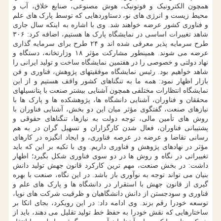
همچون الکترونیک و فوتونیک، هوش مصنوعی، صنایع خلاق، آب و
محیط زیست و انرژی های نو، دستاوردهایی که توسط پارک های علم
و فناوری کشور عرضه خواهند شد. وی با اشاره به اینکه سال جاری
شاهد تغییرات اساسی در نمایشگاه پارک ها هستیم، اضافه کرد: ۳۰۶
طرح سرمایه پذیر معرفی شده اند و ۲۴ طرح برای سرمایه گذاری
عرضه می شوند. همینطور مشارکت مؤثر ۱۸ وزارتخانه، دستگاه و
نهاد دولتی و خصوصی را در هفتمین نمایشگاه ساخت و تولید ایرانی را
شاهد خواهیم بود. رئیس نمایشگاه موفقیتهای پژوهش، فناوری و فن
بازار اظهار نمود: همه ما به تنگناهای کشور واقف هستیم و از این
نمایشگاه انتظارات مختلفی همچون آشنایی بیشتر صنعت با پتانسیلهای
محققان و فناوران، آشنایی دانشگاه ها، پژوهشکده ها و پارک ها با
نیازهای صنعت، گفتگوی مؤثر میان این دو بخش، آشنایی فناوران با
روش های تأمین مالی، توجه دولت به نیازها، تنگناهای حقوقی و
پشتیبانی فناوران، فعال شدن کارگزاران و تسهیل گران در به هم
رسانی تقاضا و عرضه در عرصه فناوری، و ایجاد انگیزه در کارهای
مؤثر در نهادهای پژوهش و فناوری داریم. وی با تکیه بر این که باید
تغییراتی در نگاه و روش ها در دو سوی فناوری شکل بگیرد؛ اظهار
داشت: در بخش صنعت، مهم ترین کارکرد قانون جهش تولید دانش
بنیان می تواند توجه به نوآوری باز باشد. در این نگاه، صنعت با بهره
گیری از قانون جهش با استقرار در دانشگاه ها و پارک های علم و
فناوری و سودجستن از دانش دانشگاهیان و ظرفیت شرکت های نوپا،
توسعه خودرا رقم بزند. وی ادامه داد: در این رویکرد، بجای اتکا بر
ساختارهایی که نقش خودرا به حفظ خط تولید تقلیل می دهند، باید از