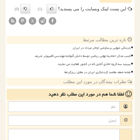
این پست لینک وبسایت را می پسندید؟
(0)
(1)
X
تازه ترین مطالب مرتبط
بارندگی شهابی برساوشی اواخر مرداد در ایران
کسب مدال اتحادیه جهانی ریاضی توسط دانش آموخته مهندسی کامپیوتر شریف
ببینید سه گروه اخاذی آنلاین که در کشور فعالیت می نمایند
نقشه ضعف مقاصد گردشگری ایران در مقابل ریزگردها
نظرات بینندگان در مورد این مطلب
لطفا شما هم
در مورد این مطلب
نظر دهید