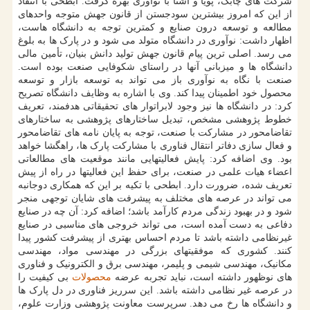
شرکت های چابک، پویا و آشنا با نوآوری بهره گرفت. ابطحی با انتقاد
از این که امروز بیشترین سودجستن از قانون جهش متوجه واحدهای
مطالعه و توسعه درون صنایع و کمترین توجه به دانشگاه هاست،
اظهار داشت: نوآوری در دانشگاه متولد می شود و در پارک ها به بلوغ
می رسد. اصلی ترین پیام قانون جهش تولید دانش بنیان، تأمین مالی
دانشگاه ها و میزبانی آنها در راستای شکوفایی صنعت بوده است.
صنعت با نگاه به نوآوری باز می تواند به توسعه بازار و توسعه
محصول خود اطمینان پیدا کند. وی با اشاره به وظایف دانشگاه تصریح
کرد: در دانشگاه ها نیز وجود لابراتوار های تحقیقاتی هدفمند، تعریف
خطوط پژوهشی مشخص، تبدیل ساختارهای پژوهشی به ساختارهای
تقاضامحور در مشارکت با صنعت، توجه به پایان نامه های تقاضامحور
و فعال سازی دفاتر انتقال فناوری با مشارکت پارک ها، راهگشا خواهد
بود. وی اضافه کرد: پایش فعالیتهایی مانند موقعیت های مطالعاتی
اعضاء هیات علمی در صنعت، برای حفظ این فعالیتها در راه از پیش
تعریف شده، ضرورت دارد. ابطحی با تکیه بر این که همکاری دوجانبه
می تواند در عرصه های مختلف به پیشرفت های شایان توجهی منجر
شود و در بهبود زندگی مردم کارآمد باشد؛ اضافه کرد: آن چه در صنایع
دفاعی به دست آمده است، می تواند خروجی های مناسبی در صنایع
غیرنظامی داشته باشد تا مردم احساس بهتری از پیشرفت کشور پیدا
کنند. کشوری که موفقیتهای بزرگی در مهندسی مواد، مهندسی
مکانیک، مهندسی شیمی و پلیمر، مهندسی برق و الکترونیک و فناوری
های نوظهور داشته است، نباید تجربه عرضه
محصولات
بی کیفیت را
در عرصه غیر نظامی داشته باشد. این سرریز فناوری در دل پارک ها
و دانشگاه ها رخ می دهد. سرپرست معاونت پژوهشی وزارت علوم،