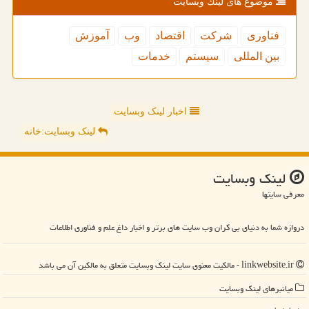
موضوع های لینك وبسایت
فناوری
شركت
اقتصاد
وب
آموزش
بین المللی
سیستم
خدمات
اخبار لینک وبسایت
لینک وبسایت:خانه
لینك وبسایت
معرفی سایتها
دروازه شما به دنیای بی کران وب سایت های برتر و اخبار داغ علم و فناوری اطلاعات
linkwebsite.ir - مالکیت معنوی سایت لینك وبسایت متعلق به مالکین آن می باشد
میانبرهای لینك وبسایت