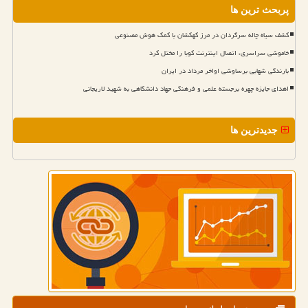
پربحث ترین ها
کشف سیاه چاله سرگردان در مرز کهکشان با کمک هوش مصنوعی
خاموشی سراسری، اتصال اینترنت کوبا را مختل کرد
بارندگی شهابی برساوشی اواخر مرداد در ایران
اهدای جایزه چهره برجسته علمی و فرهنگی جهاد دانشگاهی به شهید لاریجانی
جدیدترین ها