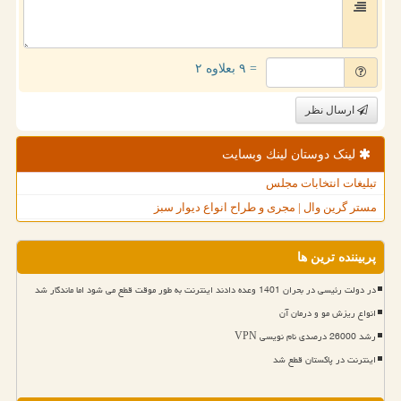
= ۹ بعلاوه ۲
ارسال نظر
لینک دوستان لینك وبسایت
تبلیغات انتخابات مجلس
مستر گرین وال | مجری و طراح انواع دیوار سبز
پربیننده ترین ها
در دولت رئیسی در بحران 1401 وعده دادند اینترنت به طور موقت قطع می شود اما ماندگار شد
انواع ریزش مو و درمان آن
رشد 26000 درصدی نام نویسی VPN
اینترنت در پاکستان قطع شد