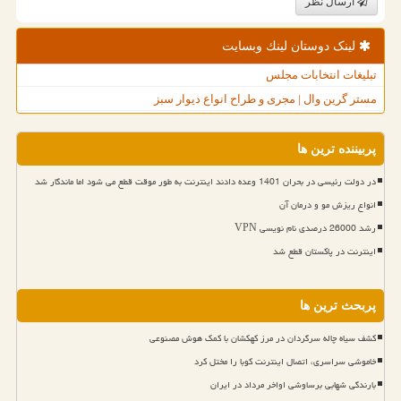
ارسال نظر
لینک دوستان لینك وبسایت
تبلیغات انتخابات مجلس
مستر گرین وال | مجری و طراح انواع دیوار سبز
پربیننده ترین ها
در دولت رئیسی در بحران 1401 وعده دادند اینترنت به طور موقت قطع می شود اما ماندگار شد
انواع ریزش مو و درمان آن
رشد 26000 درصدی نام نویسی VPN
اینترنت در پاکستان قطع شد
پربحث ترین ها
کشف سیاه چاله سرگردان در مرز کهکشان با کمک هوش مصنوعی
خاموشی سراسری، اتصال اینترنت کوبا را مختل کرد
بارندگی شهابی برساوشی اواخر مرداد در ایران