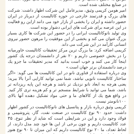
در صنایع مختلف شده است.
امیر هومن كریمی وثیق، مدیرعامل این شركت اظهار داشت: شركت
های بزرگ و قدرتمند خارجی در حوزه كاتالیست از دیرباز در ایران
حضور داشته و ایران را بخشی از بازار خود می دانند ازاین رو فعالیت
در این عرصه برای شركت های ایرانی دشوار بوده است.
وی تولید نانوكاتالیست ایرانی را در حضور این شركت ها كاری بسیار
بزرگ عنوان می كند و بخشی از این موفقیت را مرهون حضور نیروی
انسانی كارآمد در این شركت می داند.
كریمی اضافه كرد: ما بزرگ ترین مركز تحقیقات كاتالیست خاورمیانه
را در بخش خصوصی داریم و ۲۰ نفر از دانشمندان درجه یك كشور
اینجا كار می كنند و خوب است بدانید كه مدیر تحقیقات ما جزو یك
درصد دانشمندان برتر جهان است.»
وی درباره استفاده از فناوری نانو در این كاتالیست ها می گوید: «اگر
ساختار كاتالیست نانویی نباشد، شما نمی توانید كارایی آنرا بالا ببرید؛
یعنی هرچه به ابعاد نانو نزدیك تر باشد و هرچه این پایه ریزدانه تر
باشد، شما می توانید با شرایط منسجم تر و كم هزینه تری كار كنید.
در واقع هیچ یك از كالاهای ما و حتی مواد تشكیل دهنده آنها بالای
۱۰۰نانومتر نیست.
كریمی وثیق درباره بازار و پتانسیل های نانوكاتالیست در كشور اظهار
داشت: حدود ۹۰ نوع كاتالیست در صنعت نفت، گاز، پتروشیمی و
فولاد وجود دارد و این در شرایطی است كه شاید از نظر تنوع، ۳۵
عدد كاتالیست داریم و چون برخی از این ها خود چند مدل دارند، از
لحاظ تعداد، ما ۲۰ نوع كاتالیست داریم كه این میزان تا ۹۰ نوع هنوز