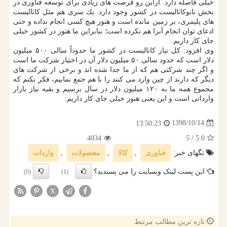
خیلی فاصله دارد. ازاین رو فرصت های زیادی برای توسعه فناوری در
بخش نانوكاتالیست در كشور وجود دارد. یك سری هم مثل كاتالیست
های پلیمری، بر زمین مانده است و هنوز هیچ كسی انجام نداده و حتی
ادعای توان انجام آنرا هم نكرده است؛ بنابراین ما هنوز در كشور خیلی
جای كار داریم.
وی افزود: كل نیاز كاتالیست در كشور ما حدوداً سالی ۵۰۰ میلیون
دلار است كه حدود سالی ۵۰ میلیون دلار آن در اختیار شركت ما است
و اگر چند شركتی هم كه از ما جدا شده اند و برخی از شركت های
دیگر كه دارند از چین وارد می كنند را با هم جمع نماییم، فكر نكنم كه
مجموع همه ما به ۱۲۰ میلیون دلار در سال برسیم و بقیه نیاز بازار
وارداتی است و این یعنی هنوز خیلی جای كار داریم.
1398/10/14
13:50:23
4034
/ 5
5.0
تگهای خبر:
فناوری
,
كالا
,
محصولات
,
واردات
این پست لینک وبسایت را می پسندید؟
(0)
(1)
X
تازه ترین مطالب مرتبط