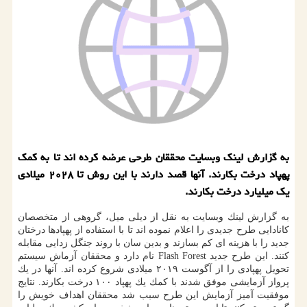
به گزارش لینك وبسایت محققان طرحی عرضه كرده اند تا به كمك
پهپاد درخت بكارند. آنها قصد دارند با این روش تا ۲۰۲۸ میلادی
یك میلیارد درخت بكارند.
به گزارش لینك وبسایت به نقل از دیلی میل، گروهی از متخصصان
كانادایی طرح جدیدی را اعلام نموده اند تا با استفاده از پهپادها درختان
جدید را با هزینه ای كم بسازند و بدین سان با روند جنگل زدایی مقابله
كنند. این طرح جدید Flash Forest نام دارد و محققان آزماش سیستم
تحویل پهپادی را از آگوست ۲۰۱۹ میلادی شروع كرده اند. آنها در یك
پرواز آزمایشی موفق شدند با كمك یك پهپاد ۱۰۰ درخت بكارند. نتایج
موفقیت آمیز آزمایش این طرح سبب شد محققان اهداف خویش را