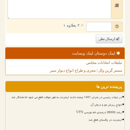
= ۲ بعلاوه ۱
ارسال نظر
لینک دوستان لینك وبسایت
تبلیغات انتخابات مجلس
مستر گرین وال | مجری و طراح انواع دیوار سبز
پربیننده ترین ها
در دولت رئیسی در بحران 1401 وعده دادند اینترنت به طور موقت قطع می شود اما ماندگار شد
انواع ریزش مو و درمان آن
رشد 26000 درصدی نام نویسی VPN
اینترنت در پاکستان قطع شد