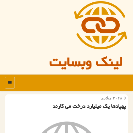
لینک وبسایت
منو
تا ۲۰۲۸ میلادی؛
پهپادها یك میلیارد درخت می كارند