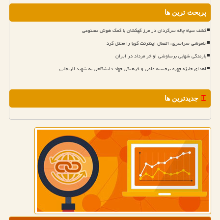
پربحث ترین ها
کشف سیاه چاله سرگردان در مرز کهکشان با کمک هوش مصنوعی
خاموشی سراسری، اتصال اینترنت کوبا را مختل کرد
بارندگی شهابی برساوشی اواخر مرداد در ایران
اهدای جایزه چهره برجسته علمی و فرهنگی جهاد دانشگاهی به شهید لاریجانی
جدیدترین ها