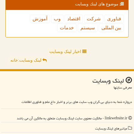
موضوع های لینك وبسایت
فناوری
شركت
اقتصاد
وب
آموزش
بین المللی
سیستم
خدمات
اخبار لینک وبسایت
لینک وبسایت:خانه
لینك وبسایت
معرفی سایتها
دروازه شما به دنیای بی کران وب سایت های برتر و اخبار داغ علم و فناوری اطلاعات
linkwebsite.ir - مالکیت معنوی سایت لینك وبسایت متعلق به مالکین آن می باشد
میانبرهای لینك وبسایت