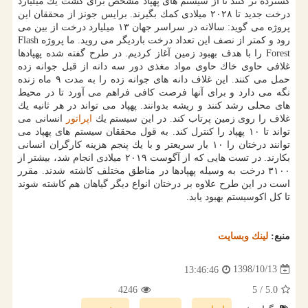
گسترده تر كنند تا از سیستم های پهپاد مشخص برای كشت یك میلیارد
درخت جدید تا ۲۰۲۸ میلادی كمك بگیرند. برایس جونز از محققان این
پروژه می گوید: سالانه در سراسر جهان ۱۳ میلیارد درخت از بین می
رود و كمتر از نصف این تعداد درخت باردیگر می روید. ما پروژه Flash
Forest را با هدف بهبود زمین آغاز كردیم. در طرح گفته شده پهپادها
غلافی حاوی خاك حاوی مواد مغذی دور سه دانه از قبل جوانه زده
حمل می كنند. این غلاف دانه های جوانه زده را به مدت ۹ ماه زنده
نگه می دارد و برای آنها فرصت كافی فراهم می آورد تا در محیط
های محلی رشد كنند و ریشه بدوانند. پهپاد می تواند در هر ثانیه یك
غلاف را روی زمین پرتاب كند. در این سیستم یك
اپراتور
انسانی می
تواند تا ۱۰ پهپاد را كنترل كند. به قول محققان سیستم های پهپاد می
توانند درختان را ۱۰ بار سریعتر و با یك پنجم هزینه كارگران انسانی
بكارند. در تست هایی كه از آگوست ۲۰۱۹ میلادی انجام شد، بیشتر از
۳۱۰۰ درخت به وسیله پهپادها در مناطق مختلف كاشته شدند. مقرر
است در این طرح علاوه بر درختان انواع دیگر گیاهان هم كاشته شوند
تا كل اكوسیستم بهبود یابد.
منبع:
لینك وبسایت
1398/10/13
13:46:46
4246
/ 5
5.0