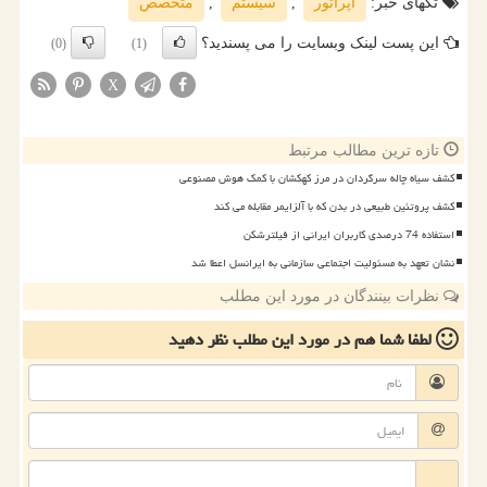
تگهای خبر:
اپراتور
,
سیستم
,
متخصص
این پست لینک وبسایت را می پسندید؟
(0)
(1)
X
تازه ترین مطالب مرتبط
کشف سیاه چاله سرگردان در مرز کهکشان با کمک هوش مصنوعی
کشف پروتئین طبیعی در بدن که با آلزایمر مقابله می کند
استفاده 74 درصدی کاربران ایرانی از فیلترشکن
نشان تعهد به مسئولیت اجتماعی سازمانی به ایرانسل اعطا شد
نظرات بینندگان در مورد این مطلب
لطفا شما هم
در مورد این مطلب
نظر دهید