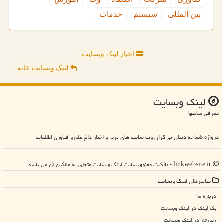
بین المللی
سیستم
خدمات
اخبار لینک وبسایت
لینک وبسایت:خانه
لینك وبسایت
معرفی سایتها
دروازه شما به دنیای بی کران وب سایت های برتر و اخبار داغ علم و فناوری اطلاعات
linkwebsite.ir - مالکیت معنوی سایت لینك وبسایت متعلق به مالکین آن می باشد
میانبرهای لینك وبسایت
درباره ما
بک لینک در لینك وبسایت
رپورتاژ در لینك وبسایت