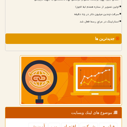
اولین تصویر از ستاره همدم ابط الجوزا
سرقت چندین میلیون دلار در ۲۵ دقیقه
استارلینک در عراق رسما فعال شد
جدیدترین ها
موضوع های لینك وبسایت
فناوری
شركت
اقتصاد
وب
آموزش