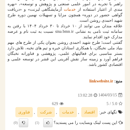
راهبر با تجربه در امور علمی صنعتی و پژوهش و توسعه»، «بهره
مندی از اعتبار استفاده از
خدمات
آزمایشگاهی لبزنت» و «دریافت
گواهی حضور در دوره» همچون مزایا و تسهیلات نهمین دوره طرح
شهید احمدی روشن است.
علاقه مندان می توانند از ۱۰ خرداد تا ۳۰ خرداد ۱۴۰۴ با رفتن به
سامانه ثبت نامی به نشانی sina.bmn.ir نسبت به ثبت نام و عرضه
مدارک خود اقدام نمایند.
گفتنی است؛ طرح شهید احمدی روشن بعنوان یکی از طرح های مهم
بنیاد ملی نخبگان، با همکاری استادان خبره و تیم های نخبه، تلاش دارد
بستر مناسبی برای فعالیتهای علمی، پژوهشی و فناورانه نخبگان
فراهم آورد و زمینه ساز نقش آفرینی این قشر در توسعه علمی و
اقتصادی کشور باشد.
منبع:
linkwebsite.ir
1404/03/15
13:02:28
629
/ 5
5.0
تگهای خبر:
اقتصاد
,
خدمات
,
شركت
,
فناوری
این پست لینک وبسایت را می پسندید؟
(0)
(1)