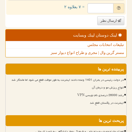
= ۷ بعلاوه ۲
ارسال نظر
لینک دوستان لینك وبسایت
تبلیغات انتخابات مجلس
مستر گرین وال | مجری و طراح انواع دیوار سبز
پربیننده ترین ها
در دولت رئیسی در بحران 1401 وعده دادند اینترنت به طور موقت قطع می شود اما ماندگار شد
انواع ریزش مو و درمان آن
رشد 26000 درصدی نام نویسی VPN
اینترنت در پاکستان قطع شد
پربحث ترین ها
اهدای جایزه چهره برجسته علمی و فرهنگی جهاد دانشگاهی به شهید لاریجانی