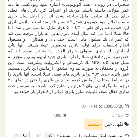
سخنرانی در رویداد «تسلا آئوتونومی» اشاره نمود ربوتاكسی ها باید
عمر طولانی داشته باشند. هرچند او اعتراف كرد باتری های فعلی
برای طی یك میلیون مایل ساخته نشده اند. در اوایل سال جاری
ماسك اعلام نمود خودروی «مدل۳ »بسیار قدرتمند است. ماژول باتری
این خودرو هم برای طی ۳۰۰تا ۵۰۰ هزار مایل مناسب می باشد. اما
حالا تسلا ادعا می كند سال آینده باتری هایی به بازار عرضه می كند
كه عمر آن یك میلیون مایل است. جف دان و همكاران او مشغول
انجام تحقیقات برای تولید باتری مخصوص تسلا هستند. آنها نتایج
آزمایش یك باتری سلولی خارق العاده را منتشر نموده اند كه
خصوصیت مورد ادعای تسلا را دارد. باتری جدید لیتیوم یونی و مجهز به
نسل جدید كاتد MNC تك كریستالی و الكترولیت پیشرفته است. این
گروه از محققان به صورت مداوم مشغول آزمایش این باتری هستند.
عمر باتری جدید ۲تا۳ برابر باتری های فعلی تسلا است. آنها باتری را
در شرایط مختلف آزمایش كرده اند. چنین باتری را حتی در دمای ۴۰
درجه سانتیگراد می توان ۴ هزار بار شارژ كرد. باتوجه به سیستم خنك
سازی فعال تسلا، قابلیت شارژ باتری فراتر از ۶ هزار بار خواهد بود.
1398/06/20
23:00:34
4005
/ 5
5.0
تگهای خبر:
سیستم
این پست لینک وبسایت را می پسندید؟
(0)
(1)