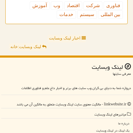
فناوری
شركت
اقتصاد
وب
آموزش
بین المللی
سیستم
خدمات
اخبار لینک وبسایت
لینک وبسایت:خانه
لینك وبسایت
معرفی سایتها
دروازه شما به دنیای بی کران وب سایت های برتر و اخبار داغ علم و فناوری اطلاعات
linkwebsite.ir - مالکیت معنوی سایت لینك وبسایت متعلق به مالکین آن می باشد
میانبرهای لینك وبسایت
درباره ما
بک لینک در لینك وبسایت