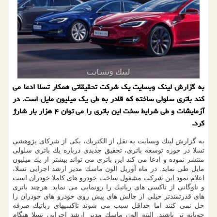
به گزارش لینك وبسایت یك شركت تحقیقاتی همكار تسلا ادعا می
كند باتری سلولی ساخته كه قادر به طی یك میلیون مایل است. در
آزمایشات و طی شرایط سخت این باتری را می توان ۴ هزار بار شارژ
كرد.
به گزارش لینك وبسایت به نقل از الكتریك، یكی از شركای پژوهشی
تسلا در حوزه توسعه باتری، تحقیق جدیدی درباره یك باتری سلولی
منتشر نموده و ادعا می كند این باتری می تواند بیشتر از یك میلیون
مایل طی نماید. در ماه آوریل الون ماسك مدیر ارشد اجرایی تسلا،
اعلام نمود این شركت مشغول ساخت خودرو های كاملا خودران است
و ناوگانی از تاكسی های رباتیك را رونمایی می نماید. هرچند باتری
های قدرتمندتر خیلی از چالش های پیش روی خودرو های خودران را
حل نمی كنند اما حداقل سبب می شوند تاكسیهای رباتیك صرفه
جویانه تر باشند. البته الون ماسك مدیر ارشد اجرایی تسلا هنگام