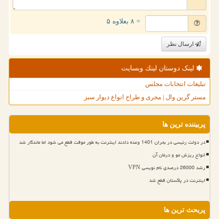
= ۸ بعلاوه ۵
ارسال نظر
لینک دوستان لینك وبسایت
تبلیغات انتخابات مجلس
مستر گرین وال | مجری و طراح انواع دیوار سبز
پربیننده ترین ها
در دولت رئیسی در بحران 1401 وعده دادند اینترنت به طور موقت قطع می شود اما ماندگار شد
انواع ریزش مو و درمان آن
رشد 26000 درصدی نام نویسی VPN
اینترنت در پاکستان قطع شد
پربحث ترین ها