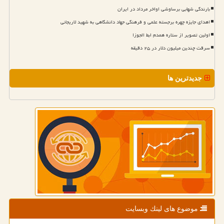
بارندگی شهابی برساوشی اواخر مرداد در ایران
اهدای جایزه چهره برجسته علمی و فرهنگی جهاد دانشگاهی به شهید لاریجانی
اولین تصویر از ستاره همدم ابط الجوزا
سرقت چندین میلیون دلار در ۲۵ دقیقه
جدیدترین ها
موضوع های لینك وبسایت