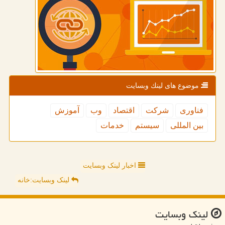
موضوع های لینك وبسایت
فناوری
شركت
اقتصاد
وب
آموزش
بین المللی
سیستم
خدمات
اخبار لینک وبسایت
لینک وبسایت:خانه
لینك وبسایت