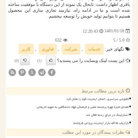
باقری اظهار داشت: تابحال یک نمونه از این دستگاه با موفقیت ساخته
شده است و ما در ادامه راه، نیازمند تجاری سازی این محصول
هستیم تا بتوانیم تولید خویش را توسعه ببخشیم.
1401/01/18
12:20:43
632
/ 5
5.0
تگهای خبر:
خدمات
,
شركت
,
فناوری
,
كاربر
این پست لینک وبسایت را می پسندید؟
(0)
(1)
X
تازه ترین مطالب مرتبط
خاموشی سراسری، اتصال اینترنت کوبا را مختل کرد
اهدای جایزه چهره برجسته علمی و فرهنگی جهاد دانشگاهی به شهید لاریجانی
استارلینک در عراق رسما فعال شد
بازاریاب ها کف بازار اینترنت پرو می فروشند
نظرات بینندگان در مورد این مطلب