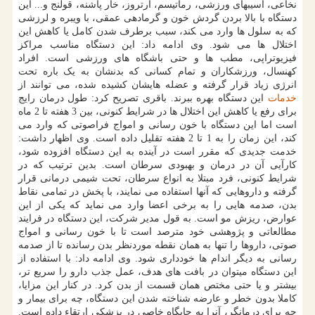
نخاعی، آسیب‎های ورزشی، رماتیسم، آرتروز، خار پاشنه، قولنج و... این
دستگاه با بالا بردن گردش خون و گرمادهی عمقی، با ویبره و لرزشی
که به سلول ها وارد می ‍کند، سبب برطرف شدن کامل یا کاهش این
اختلال ها می شود. وی ادامه داد: این دستگاه مناسب مراکز
فیزیوتراپی، مطب ها و حتی باشگاه های ورزشی است. افراد
کهنسال، ورزشکاران و تمام کسانی که بدنشان به یک باره تحت
انرژی زیاد قرار گرفته و عضله هایشان کشیده شده، می توانند از
خدمات
این دستگاه بهره ببرند. باقری تصریح کرد: طول درمان رایج
برای رفع یا کاهش این اختلال ها در شرایط کنونی، بین 3 هفته تا 2 ماه
است اما این دستگاه با خون رسانی و امواج فراصوتی که وارد می
کند، این زمان را به 1 تا 2 هفته تقلیل داده است. وی اظهار داشت:
خدمت جدیدی که مقرر است در آینده به این دستگاه افزوده شود،
کارآیی آن در درمان و بهبودی سرطان است. بدین ترتیب که در
شرایط کنونی، فرد مبتلا به انواع سرطان، تحت شیمی درمانی قرار
گرفته و داروهایی که آنها استفاده می نمایند، با پخش در تمامی نقاط
بدن، صدمه هایی را به برخی اعضا وارد می نماید که یکی از این
عوارض، ریزش مو است. به قول مدیر شرکت، این دستگاه در فرایند
مطالعاتی و پژوهشی خود مترصد است تا با خون رسانی و امواج
صوتی، داروها را تنها به همان نقطه موردنظر بدن رسانده تا از صدمه
رسانی به دیگر اندام ها خودداری شود. وی ادامه داد: با استفاده از
این دستگاه میتوان در بافت های هدف، عمل جذب دارو را سریع تر،
بیشتر و یا حتی مختص همان قسمت از بدن کرد. در کنار این مزایا،
کاملا بدون خطر و عارضه شناخته شدن این دستگاه، چه برای بیمار و
چه برای درمانگر، آنرا به جایگاه خاصی در پزشکی ارتقاء داده است.