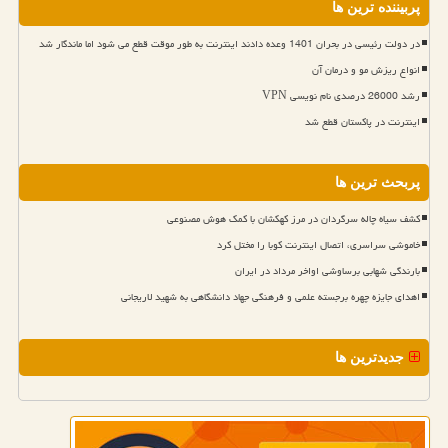
پربیننده ترین ها
در دولت رئیسی در بحران 1401 وعده دادند اینترنت به طور موقت قطع می شود اما ماندگار شد
انواع ریزش مو و درمان آن
رشد 26000 درصدی نام نویسی VPN
اینترنت در پاکستان قطع شد
پربحث ترین ها
کشف سیاه چاله سرگردان در مرز کهکشان با کمک هوش مصنوعی
خاموشی سراسری، اتصال اینترنت کوبا را مختل کرد
بارندگی شهابی برساوشی اواخر مرداد در ایران
اهدای جایزه چهره برجسته علمی و فرهنگی جهاد دانشگاهی به شهید لاریجانی
جدیدترین ها