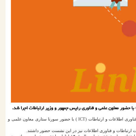
، مهدی سالم در توئیتر خود نوشت: اکنون جلسه هم اندیشی و هماهنگی برای تقویت شرکت های دانش بنیان حوزه فناوری اطلاعات و ارتباطات (ICT ) با حضور سورنا ستاری معاون علمی و