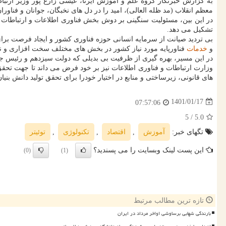
معظم انقلاب (مد ظله العالی)، امید را در دل های نخبگان، جوانان و فناوران
در این بین، مسئولیت سنگینی بر دوش بخش فناوری اطلاعات و ارتباطا
تشکیل می دهد.
بی تردید صیانت از سرمایه انسانی حوزه فناوری کشور و ایجاد فرصت برای ا
و
خدمات
فناورپایه مورد نیاز کشور در بخش های مختلف سخت افزاری و نرم
در این مسیر، بهره گیری از ظرفیت بی بدیلی که دولت سیزدهم و رئیس جمه
وزارت ارتباطات و فناوری اطلاعات نیز بر خود فرض می داند تا جهت تحق
های قانونی، زیرساختی و منابع در اختیار خودرا برای تحقق تولید دانش بنیا
1401/01/17
07:57:06
/ 5
5.0
تگهای خبر:
آموزش
,
اقتصاد
,
تكنولوژی
,
توئیتر
این پست لینک وبسایت را می پسندید؟
(0)
(1)
تازه ترین مطالب مرتبط
بارندگی شهابی برساوشی اواخر مرداد در ایران