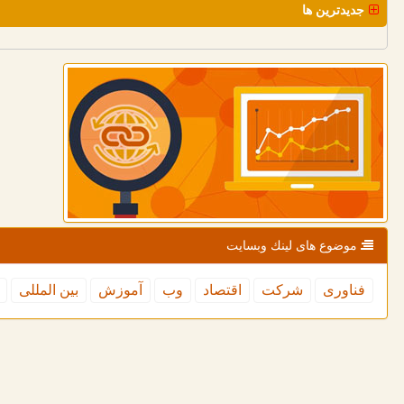
جدیدترین ها
موضوع های لینك وبسایت
فناوری
شركت
اقتصاد
وب
آموزش
بین المللی