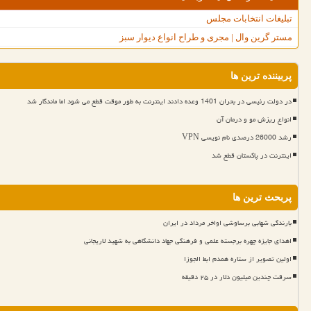
تبلیغات انتخابات مجلس
مستر گرین وال | مجری و طراح انواع دیوار سبز
پربیننده ترین ها
در دولت رئیسی در بحران 1401 وعده دادند اینترنت به طور موقت قطع می شود اما ماندگار شد
انواع ریزش مو و درمان آن
رشد 26000 درصدی نام نویسی VPN
اینترنت در پاکستان قطع شد
پربحث ترین ها
بارندگی شهابی برساوشی اواخر مرداد در ایران
اهدای جایزه چهره برجسته علمی و فرهنگی جهاد دانشگاهی به شهید لاریجانی
اولین تصویر از ستاره همدم ابط الجوزا
سرقت چندین میلیون دلار در ۲۵ دقیقه