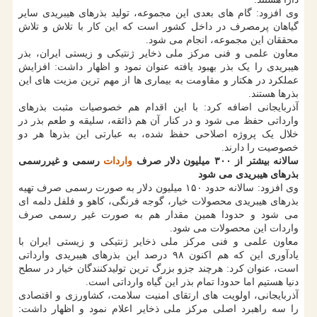
وی افزود: گام های بعدی این مجموعه، تولید بذرهای هیبریدی سایر
گیاهان پرمصرف در داخل کشور است که این کار با تلاش و تلاش
محققان این مجموعه، انجام می شود.
معاون علمی و فنی مرکز ملی ذخایر ژنتیکی و زیستی ایران، بذر
هیبریدی را یک بذر بهبود یافته عنوان نمود و اظهار داشت: افزایش
عملکرد در هکتار و مقاومت به بیماری ها از مهم ترین مزیت های این
بذرها هستند.
آذربایجانی اضافه کرد: با این اقدام هم خصوصیات مثبت بذرهای
وارداتی حفظ می شود و در کنار آن هم ذائقه، سلیقه و طعم بذر در
خلال یک پروژه اصلاحی حفظ شده، به عبارتی این بذرها هر دو
خصوصیت را دارند.
سالانه بیشتر از ۳۰۰ میلیون دلار صرف
واردات
رسمی و غیررسمی
بذرهای هیبریدی می شود
وی افزود: سالانه حدود ۱۵۰ میلیون دلار به صورت رسمی صرف تهیه
بذرهای هیبریدی محصولات خیار، گوجه فرنگی، کاهو و فلفل دلمه ای
می شود و حدودا همین مقدار هم به صورت غیر رسمی صرف
واردات این محصولات می شود.
معاون علمی و فنی مرکز ملی ذخایر ژنتیکی و زیستی ایران با
یادآوری این که هم اکنون ۹۸ درصد این بذرهای هیبریدی وارداتی
است، عنوان کرد: هرچند جزو بزرگ ترین تولیدکنندگان خیار در سطح
دنیا هستیم اما حدودا تمام بذر این گیاه وارداتی است.
آذربایجانی، اولویت های ارتقای امنیت سلامت، کشاورزی و اقتصادی
را سه راهبرد اصلی مرکز ملی ذخایر اعلام نمود و اظهار داشت: