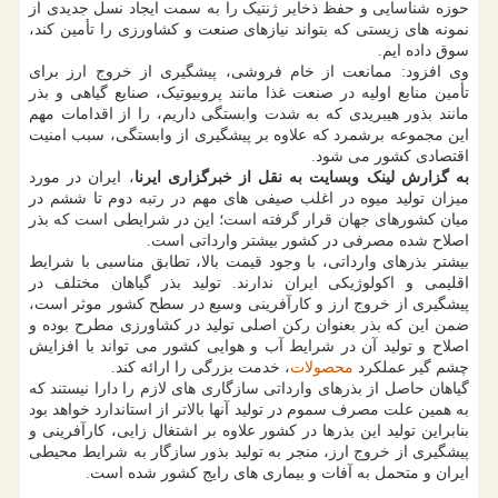
حوزه شناسایی و حفظ ذخایر ژنتیک را به سمت ایجاد نسل جدیدی از
نمونه های زیستی که بتواند نیازهای صنعت و کشاورزی را تأمین کند،
سوق داده ایم.
وی افزود: ممانعت از خام فروشی، پیشگیری از خروج ارز برای
تأمین منابع اولیه در صنعت غذا مانند پروبیوتیک، صنایع گیاهی و بذر
مانند بذور هیبریدی که به شدت وابستگی داریم، را از اقدامات مهم
این مجموعه برشمرد که علاوه بر پیشگیری از وابستگی، سبب امنیت
اقتصادی کشور می شود.
به گزارش لینک وبسایت به نقل از خبرگزاری ایرنا
، ایران در مورد
میزان تولید میوه در اغلب صیفی های مهم در رتبه دوم تا ششم در
میان کشورهای جهان قرار گرفته است؛ این در شرایطی است که بذر
اصلاح شده مصرفی در کشور بیشتر وارداتی است.
بیشتر بذرهای وارداتی، با وجود قیمت بالا، تطابق مناسبی با شرایط
اقلیمی و اکولوژیکی ایران ندارند. تولید بذر گیاهان مختلف در
پیشگیری از خروج ارز و کارآفرینی وسیع در سطح کشور موثر است،
ضمن این که بذر بعنوان رکن اصلی تولید در کشاورزی مطرح بوده و
اصلاح و تولید آن در شرایط آب و هوایی کشور می تواند با افزایش
چشم گیر عملکرد
محصولات
، خدمت بزرگی را ارائه کند.
گیاهان حاصل از بذرهای وارداتی سازگاری های لازم را دارا نیستند که
به همین علت مصرف سموم در تولید آنها بالاتر از استاندارد خواهد بود
بنابراین تولید این بذرها در کشور علاوه بر اشتغال زایی، کارآفرینی و
پیشگیری از خروج ارز، منجر به تولید بذور سازگار به شرایط محیطی
ایران و متحمل به آفات و بیماری های رایج کشور شده است.