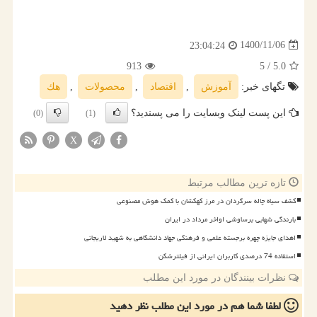
1400/11/06
23:04:24
913
/ 5
5.0
تگهای خبر:
آموزش
,
اقتصاد
,
محصولات
,
هك
این پست لینک وبسایت را می پسندید؟
(0)
(1)
X
تازه ترین مطالب مرتبط
کشف سیاه چاله سرگردان در مرز کهکشان با کمک هوش مصنوعی
بارندگی شهابی برساوشی اواخر مرداد در ایران
اهدای جایزه چهره برجسته علمی و فرهنگی جهاد دانشگاهی به شهید لاریجانی
استفاده 74 درصدی کاربران ایرانی از فیلترشکن
نظرات بینندگان در مورد این مطلب
لطفا شما هم
در مورد این مطلب
نظر دهید