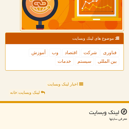
موضوع های لینك وبسایت
فناوری
شركت
اقتصاد
وب
آموزش
بین المللی
سیستم
خدمات
اخبار لینک وبسایت
لینک وبسایت:خانه
لینك وبسایت
معرفی سایتها