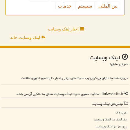
بین المللی
سیستم
خدمات
اخبار لینک وبسایت
لینک وبسایت:خانه
لینك وبسایت
معرفی سایتها
دروازه شما به دنیای بی کران وب سایت های برتر و اخبار داغ علم و فناوری اطلاعات
linkwebsite.ir - مالکیت معنوی سایت لینك وبسایت متعلق به مالکین آن می باشد
میانبرهای لینك وبسایت
درباره ما
بک لینک در لینك وبسایت
رپورتاژ در لینك وبسایت