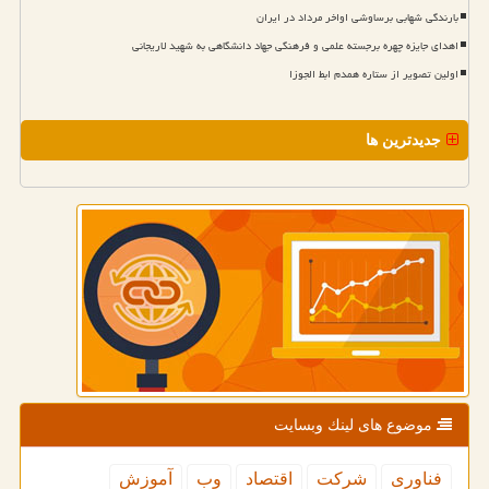
بارندگی شهابی برساوشی اواخر مرداد در ایران
اهدای جایزه چهره برجسته علمی و فرهنگی جهاد دانشگاهی به شهید لاریجانی
اولین تصویر از ستاره همدم ابط الجوزا
جدیدترین ها
موضوع های لینك وبسایت
فناوری
شركت
اقتصاد
وب
آموزش