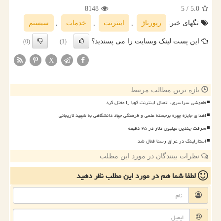
8148
/ 5
5.0
تگهای خبر:
رپورتاژ
,
اینترنت
,
خدمات
,
سیستم
این پست لینک وبسایت را می پسندید؟
(0)
(1)
X
تازه ترین مطالب مرتبط
خاموشی سراسری، اتصال اینترنت کوبا را مختل کرد
اهدای جایزه چهره برجسته علمی و فرهنگی جهاد دانشگاهی به شهید لاریجانی
سرقت چندین میلیون دلار در ۲۵ دقیقه
استارلینک در عراق رسما فعال شد
نظرات بینندگان در مورد این مطلب
لطفا شما هم
در مورد این مطلب
نظر دهید